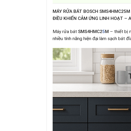
MÁY RỬA BÁT BOSCH SMS4HMC25M –
ĐIỀU KHIỂN CẢM ỨNG LINH HOẠT – A
Máy rửa bát
SMS4HMC2
5
M
– thiết bị 
nhiều tính năng hiện đại làm sạch bát đĩ