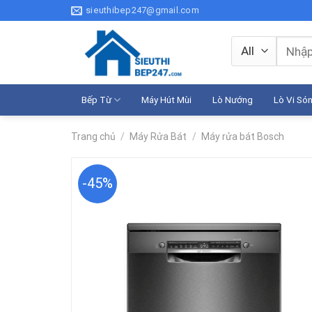
Skip
sieuthibep247@gmail.com
to
content
Tìm
kiếm:
Bếp Từ
Máy Hút Mùi
Lò Nướng
Lò Vi Só
Trang chủ
/
Máy Rửa Bát
/
Máy rửa bát Bosch
-45%