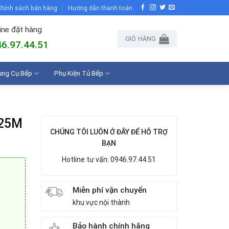
hính sách bán hàng
Hướng dẫn thanh toán
ine đặt hàng
GIỎ HÀNG
6.97.44.51
ụng Cụ Bếp
Phụ Kiện Tủ Bếp
25M
CHÚNG TÔI LUÔN Ở ĐÂY ĐỂ HỖ TRỢ
BẠN
Hotline tư vấn: 0946.97.44.51
Miễn phí vận chuyển
khu vực nội thành
Bảo hành chính hãng