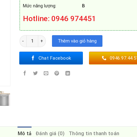
Mức năng lượng:
B
Hotline
: 0946 974451
MÁY RỬA BÁT BOSCH SMS4HMC25M số lượng
Thêm vào giỏ hàng
Chat Facebook
0946.97.44.5
Mô tả
Đánh giá (0)
Thông tin thanh toán