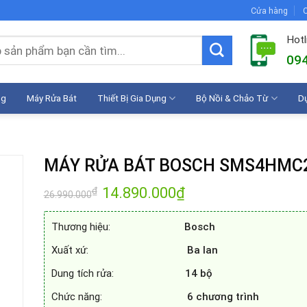
Cửa hàng
C
Hotl
094
ng
Máy Rửa Bát
Thiết Bị Gia Dụng
Bộ Nồi & Chảo Từ
D
MÁY RỬA BÁT BOSCH SMS4HMC
Giá
14.890.000
₫
Giá
₫
26.990.000
gốc
hiện
là:
tại
26.990.000₫.
là:
Thương hiệu:
Bosch
14.890.000₫.
Xuất xứ:
Ba lan
Dung tích rửa:
14 bộ
Chức năng:
6 chương trình