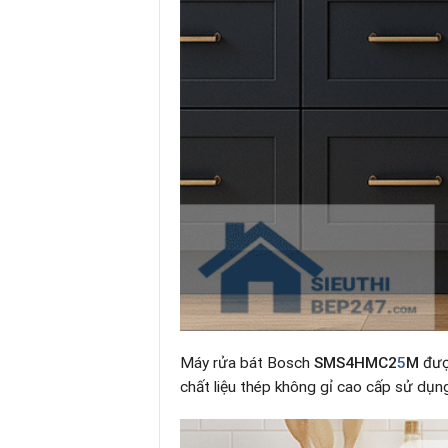
Máy rửa bát Bosch
SMS4HMC2
5
M
được
chất liệu thép không gỉ cao cấp sử dụng 