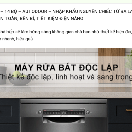
 14 BỘ – AUTODOOR – NHẬP KHẨU NGUYÊN CHIẾC TỪ BA LA
N TOÀN, BỀN BỈ, TIẾT KIỆM ĐIỆN NĂNG
nhà bếp sẽ làm bừng sáng không gian nhà bạn nhờ thiết kế hiện đại
a nhanh, hiệu quả.