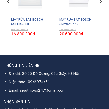
MÁY RỬA BÁT BOSCH
MÁY RỬA BÁT BOSCH
SGI4HCS48E
SMV6ZCX42E
38.900.000
₫
50.320.000
₫
Giá
16.800.000
₫
Giá
Giá
20.600.000
₫
Giá
gốc
hiện
gốc
hiện
là:
tại
là:
tại
38.900.000₫.
là:
50.320.000₫.
là:
0₫.
16.800.000₫.
20.600.000₫.
THÔNG TIN LIÊN HỆ
Địa chỉ: Số 55 Đỗ Quang, Cầu Giấy, Hà Nội
Điện thoại: 0946974451
Email: sieuthibep247@gmail.com
NHẬN BẢN TIN