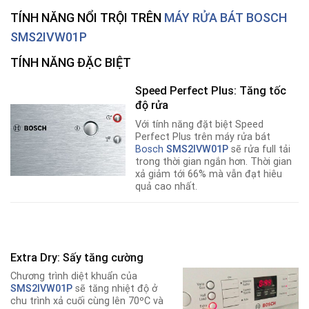
TÍNH NĂNG NỔI TRỘI TRÊN
MÁY RỬA BÁT BOSCH
SMS2IVW01P
TÍNH NĂNG ĐẶC BIỆT
Speed Perfect Plus: Tăng tốc
độ rửa
Với tính năng đặt biệt Speed
Perfect Plus trên máy rửa bát
Bosch
SMS2IVW01P
sẽ rửa full tải
trong thời gian ngắn hơn. Thời gian
xả giảm tới 66% mà vẫn đạt hiêu
quả cao nhất.
Extra Dry: Sấy tăng cường
Chương trình diệt khuẩn của
SMS2IVW01P
sẽ tăng nhiệt độ ở
chu trình xả cuối cùng lên 70ºC và