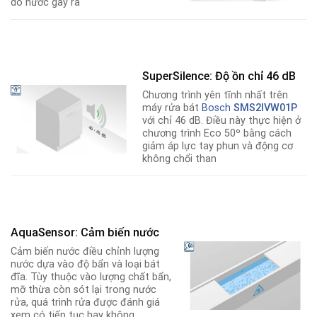
do nước gây ra
SuperSilence: Độ ồn chỉ 46 dB
Chương trình yên tĩnh nhất trên
máy rửa bát
Bosch
SMS2IVW01P
với chỉ 46 dB. Điều này thực hiện ở
chương trình Eco 50º bằng cách
giảm áp lực tay phun và động cơ
không chổi than
AquaSensor: Cảm biến nước
Cảm biến nước điều chỉnh lượng
nước dựa vào độ bẩn và loại bát
đĩa. Tùy thuộc vào lượng chất bẩn,
mỡ thừa còn sót lại trong nước
rửa, quá trình rửa được đánh giá
xem có tiếp tục hay không