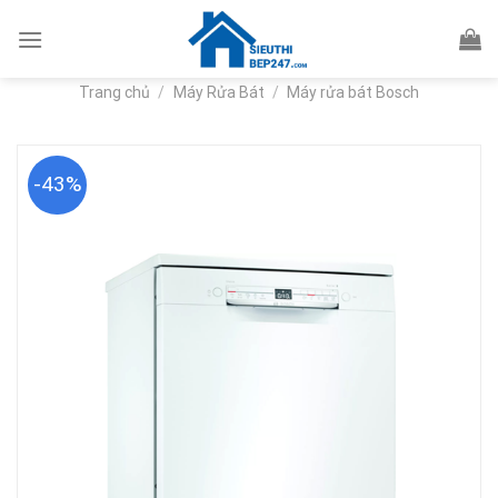
Skip
to
content
Trang chủ
/
Máy Rửa Bát
/
Máy rửa bát Bosch
-43%