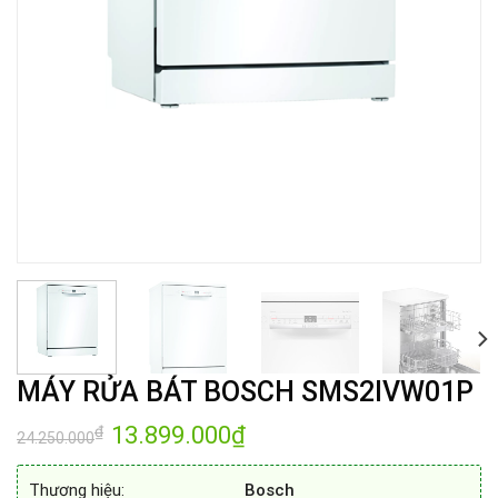
MÁY RỬA BÁT BOSCH SMS2IVW01P
Giá
13.899.000
₫
Giá
₫
24.250.000
gốc
hiện
là:
tại
24.250.000₫.
là:
Thương hiệu:
Bosch
13.899.000₫.