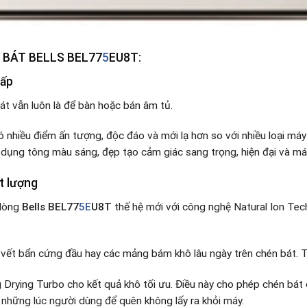
 BÁT BELLS BEL77
5
EU8T:
cấp
t vẫn luôn là để bàn hoặc bán âm tủ.
 nhiều điểm ấn tượng, độc đáo và mới lạ hơn so với nhiều loại máy
 dụng tông màu sáng, đẹp tạo cảm giác sang trọng, hiện đại và má
t lượng
 dòng
Bells BEL77
5E
U8T
thế hệ mới với công nghệ Natural Ion Tec
 vết bẩn cứng đầu hay các mảng bám khô lâu ngày trên chén bát. T
 Drying Turbo cho kết quả khô tối ưu. Điều này cho phép chén bát
 những lúc người dùng để quên không lấy ra khỏi máy.