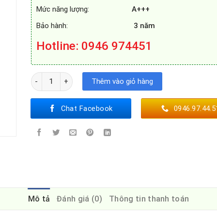
Mức năng lượng:
A+++
Bảo hành:
3 năm
Hotline
: 0946 974451
MÁY RỬA BÁT BELLS BEL775EU8T số lượng
Thêm vào giỏ hàng
Chat Facebook
0946.97.44.5
Mô tả
Đánh giá (0)
Thông tin thanh toán