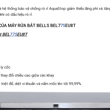
hệ thống bảo vệ chống rò rỉ AquaStop giảm thiểu lãng phí và tăn
i có dấu hiệu rò rỉ.
CỦA MÁY RỬA BÁT BELLS BEL7
75
EU8T
t BEL
775
EU8T
 ly cốc
thay đổi chiều cao giữa các khay
triệt để, diệt vi khuẩn và nấm mốc lên tới 99,99%