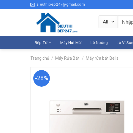
Skip
sieuthibep247@gmail.com
to
content
Tìm
kiếm:
Bếp Từ
Máy Hút Mùi
Lò Nướng
Lò Vi Só
Trang chủ
/
Máy Rửa Bát
/
Máy rửa bát Bells
-28%