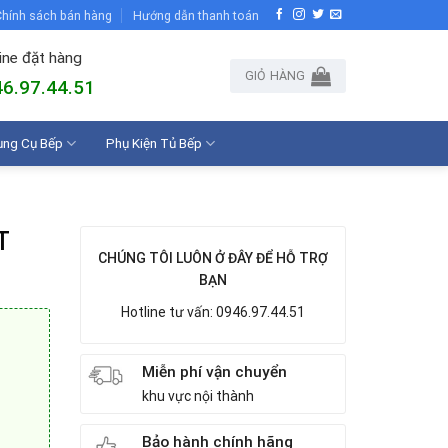
hính sách bán hàng
Hướng dẫn thanh toán
ine đặt hàng
GIỎ HÀNG
6.97.44.51
ụng Cụ Bếp
Phụ Kiện Tủ Bếp
T
CHÚNG TÔI LUÔN Ở ĐÂY ĐỂ HỖ TRỢ
BẠN
Hotline tư vấn: 0946.97.44.51
Miễn phí vận chuyển
khu vực nội thành
Bảo hành chính hãng