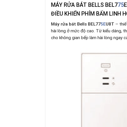
MÁY RỬA BÁT BELLS BEL7
75
E
ĐIỀU KHIỂN PHÍM BẤM LINH H
Máy rửa bát
Bells BEL77
5E
U8T
– thiế
hài lòng ở mức độ cao. Từ kiểu dáng, th
cho không gian bếp làm hài lòng ngay c