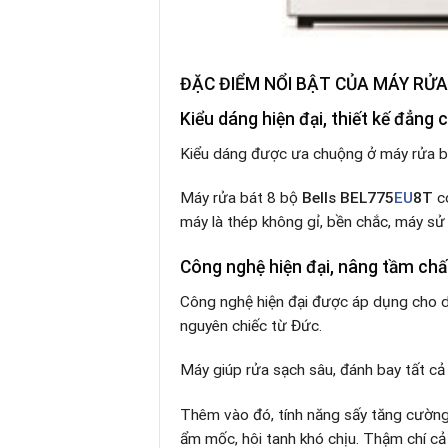
ĐẶC ĐIỂM NỔI BẬT CỦA MÁY RỬA
Kiểu dáng hiện đại, thiết kế đẳng 
Kiểu dáng được ưa chuộng ở máy rửa bá
Máy rửa bát 8
bộ
Bells BEL775
EU
8T
có
máy là thép không gỉ, bền chắc, máy sử
Công nghệ hiện đại, nâng tầm chấ
Công nghệ hiện đại được áp dụng cho
nguyên chiếc từ Đức.
Máy giúp rửa sạch sâu, đánh bay tất cả
Thêm vào đó, tính năng sấy tăng cường
ẩm mốc, hôi tanh khó chịu. Thậm chí cả