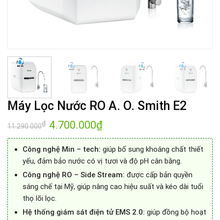
Máy Lọc Nước RO A. O. Smith E2
Giá
4.700.000
₫
Giá
₫
11.290.000
gốc
hiện
là:
tại
11.290.000₫.
là:
Công nghệ Min – tech:
giúp bổ sung khoáng chất thiết
4.700.000₫.
yếu, đảm bảo nước có vị tươi và độ pH cân bằng.
Công nghệ RO – Side Stream:
được cấp bản quyền
sáng chế tại Mỹ, giúp nâng cao hiệu suất và kéo dài tuổi
thọ lõi lọc.
Hệ thống giám sát điện tử EMS 2.0:
giúp đồng bộ hoạt