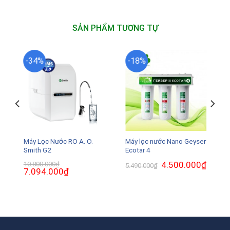
SẢN PHẨM TƯƠNG TỰ
-34%
-18%
Máy Lọc Nước RO A. O.
Máy lọc nước Nano Geyser
Smith G2
Ecotar 4
Giá
4.500.000
₫
Giá
10.800.000
₫
5.490.000
₫
Giá
7.094.000
₫
Giá
gốc
hiện
gốc
hiện
là:
tại
là:
tại
5.490.000₫.
là:
10.800.000₫.
là:
4.500.0
0₫.
7.094.000₫.