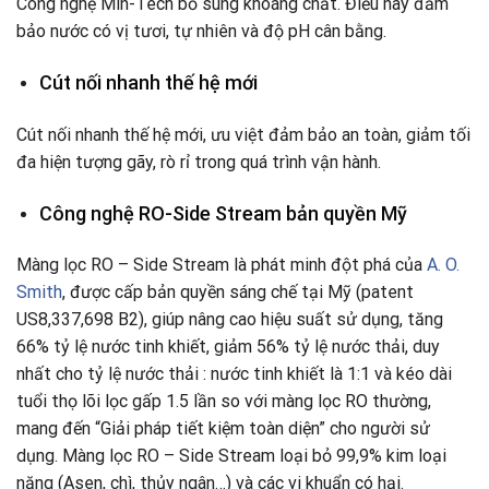
Công nghệ Min-Tech bổ sung khoáng chất. Điều này đảm
bảo nước có vị tươi, tự nhiên và độ pH cân bằng.
Cút nối nhanh thế hệ mới
Cút nối nhanh thế hệ mới, ưu việt đảm bảo an toàn, giảm tối
đa hiện tượng gãy, rò rỉ trong quá trình vận hành.
Công nghệ RO-Side Stream bản quyền Mỹ
Màng lọc RO – Side Stream là phát minh đột phá của
A. O.
Smith
, được cấp bản quyền sáng chế tại Mỹ (patent
US8,337,698 B2), giúp nâng cao hiệu suất sử dụng, tăng
66% tỷ lệ nước tinh khiết, giảm 56% tỷ lệ nước thải, duy
nhất cho tỷ lệ nước thải : nước tinh khiết là 1:1 và kéo dài
tuổi thọ lõi lọc gấp 1.5 lần so với màng lọc RO thường,
mang đến “Giải pháp tiết kiệm toàn diện” cho người sử
dụng. Màng lọc RO – Side Stream loại bỏ 99,9% kim loại
nặng (Asen, chì, thủy ngân…) và các vi khuẩn có hại.