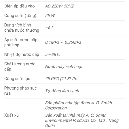
Điện áp đầu vào
AC 220V/ 50HZ
Công suất (tổng)
25 W
Dung tích bình
~6 L
chứa nước thường
Áp suất nước cấp
0.1MPa ~ 0.35MPa
phù hợp
Nhiệt độ nước cấp
5
～
38
℃
Chất lượng nước
Nước máy sinh hoạt
cấp
Công suất lọc
75 GPD (11.8L/h)
Phương pháp sục
Tự động làm sạch
rửa
Sản phẩm của tập đoàn A. O. Smith
Corporation
Xuất xứ
Sản xuất tại nhà máy A. O. Smith
Environmental Products Co., Ltd., Trung
Quốc