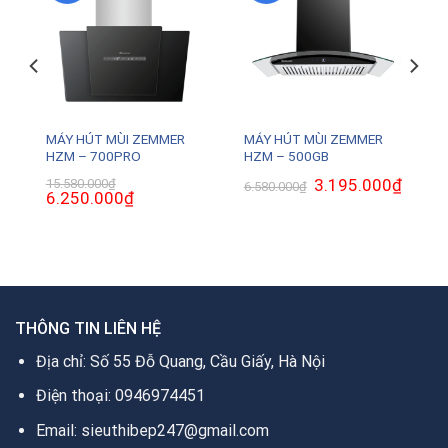
MÁY HÚT MÙI ZEMMER
MÁY HÚT MÙI ZEMMER
HZM – 700PRO
HZM – 500GB
Giá
3.195.000
₫
Giá
15.580.000
₫
6.580.000
₫
Giá
6.250.000
₫
Giá
gốc
hiện
gốc
hiện
là:
tại
là:
tại
6.580.000₫.
là:
15.580.000₫.
là:
3.195.0
0₫.
6.250.000₫.
THÔNG TIN LIÊN HỆ
Địa chỉ: Số 55 Đỗ Quang, Cầu Giấy, Hà Nội
Điện thoại: 0946974451
Email: sieuthibep247@gmail.com