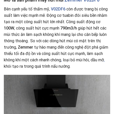
Bên cạnh yếu tố thẩm mỹ,
V02DF6
còn được trang bị công
suất làm việc mạnh mẽ. Động cơ tuabin đôi siêu bền nhằm
tạo ra một công suất hút lớn nhất
.
Công suất động cơ
100W
, công suất hút cực mạnh
790m3/h
giúp hút hết các
mùi thức ăn làm sạch không khí mang lại cho căn bếp luôn
thông thoáng.
.
So với các dòng hút mùi có mặt trên thị
trường,
Zemmer
tự hào mang đến công nghệ đột phá giảm
thiểu tối đa độ ồn và công suất hút cực mạnh, làm sạch
không khí một cách nhanh chóng
,
loại bỏ mùi hôi, dầu mỡ
,
khói tạo ra trong quá trình nấu nướng.