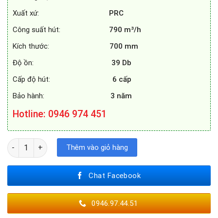
Xuất xứ:
PRC
Công suất hút:
790 m³/h
Kích thước:
700 mm
Độ ồn:
39 Db
Cấp độ hút:
6 cấp
Bảo hành:
3 năm
Hotline
: 0946 974 451
MÁY HÚT MÙI ZEMMER V02DF6 số lượng
Thêm vào giỏ hàng
Chat Facebook
0946.97.44.51