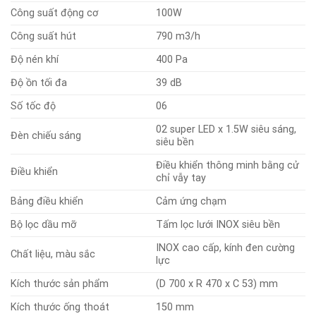
Công suất động cơ
100W
Công suất hút
790 m3/h
Độ nén khí
400 Pa
Độ ồn tối đa
39 dB
Số tốc độ
06
02 super LED x 1.5W siêu sáng,
Đèn chiếu sáng
siêu bền
Điều khiển thông minh bằng cử
Điều khiển
chỉ vẫy tay
Bảng điều khiển
Cảm ứng chạm
Bộ lọc dầu mỡ
Tấm lọc lưới INOX siêu bền
INOX cao cấp, kính đen cường
Chất liệu, màu sắc
lực
Kích thước sản phẩm
(D 700 x R 470 x C 53) mm
Kích thước ống thoát
150 mm