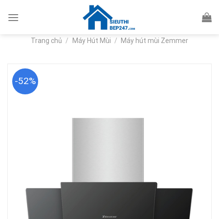
Skip
to
content
Trang chủ
/
Máy Hút Mùi
/
Máy hút mùi Zemmer
-52%