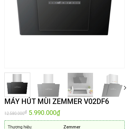
MÁY HÚT MÙI ZEMMER V02DF6
Giá
5.990.000
₫
Giá
₫
12.580.000
gốc
hiện
là:
tại
12.580.000₫.
là:
Thương hiệu:
Zemmer
5.990.000₫.