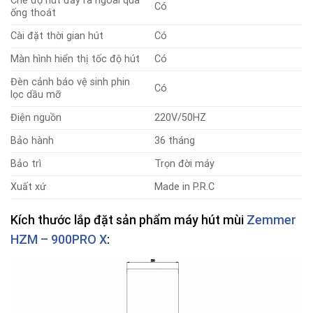
Chế độ hút đẩy ra ngoài qua
Có
ống thoát
Cài đặt thời gian hút
Có
Màn hình hiển thị tốc độ hút
Có
Đèn cảnh báo vệ sinh phin
Có
lọc dầu mỡ
Điện nguồn
220V/50HZ
Bảo hành
36 tháng
Bảo trì
Trọn đời máy
Xuất xứ
Made in P.R.C
Kích thước lắp đặt sản phẩm máy hút mùi
Zemmer
HZM – 900PRO X
: