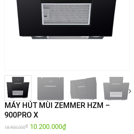
MÁY HÚT MÙI ZEMMER HZM –
900PRO X
Giá
10.200.000
₫
Giá
₫
18.900.000
gốc
hiện
là:
tại