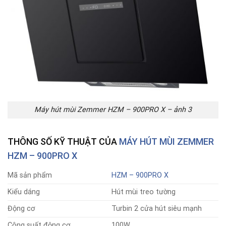
Máy hút mùi Zemmer HZM – 900PRO X – ảnh 3
THÔNG SỐ KỸ THUẬT CỦA
MÁY HÚT MÙI ZEMMER
HZM – 900PRO X
Mã sản phẩm
HZM – 900PRO X
Kiểu dáng
Hút mùi treo tường
Động cơ
Turbin 2 cửa hút siêu mạnh
Công suất động cơ
100W