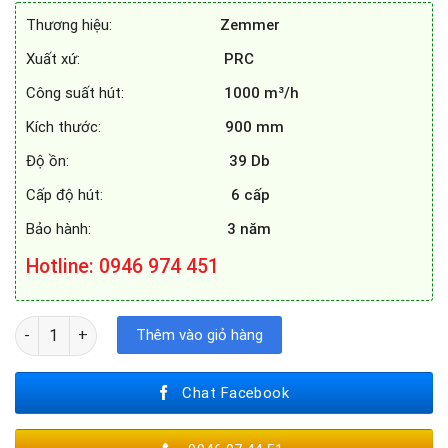
18.900.000₫.
là:
Thương hiệu:
Zemmer
10.200.000₫.
Xuất xứ:
PRC
Công suất hút:
1000 m³/h
Kích thước:
900 mm
Độ ồn:
39 Db
Cấp độ hút:
6 cấp
Bảo hành:
3 năm
Hotline
: 0946 974 451
MÁY HÚT MÙI ZEMMER HZM - 900PRO X số lượng
Thêm vào giỏ hàng
Chat Facebook