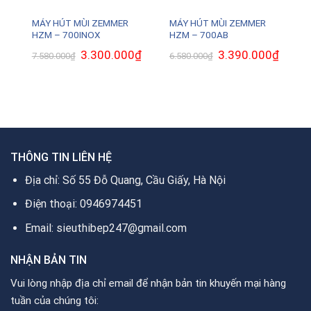
MÁY HÚT MÙI ZEMMER
MÁY HÚT MÙI ZEMMER
HZM – 700INOX
HZM – 700AB
Giá
3.300.000
₫
Giá
Giá
3.390.000
₫
Giá
7.580.000
₫
6.580.000
₫
gốc
hiện
gốc
hiện
là:
tại
là:
tại
7.580.000₫.
là:
6.580.000₫.
là:
3.300.000₫.
3.390.0
.
THÔNG TIN LIÊN HỆ
Địa chỉ: Số 55 Đỗ Quang, Cầu Giấy, Hà Nội
Điện thoại: 0946974451
Email: sieuthibep247@gmail.com
NHẬN BẢN TIN
Vui lòng nhập địa chỉ email để nhận bản tin khuyến mại hàng
tuần của chúng tôi: