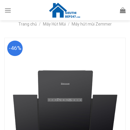
Skip
to
content
Trang chủ
/
Máy Hút Mùi
/
Máy hút mùi Zemmer
-46%