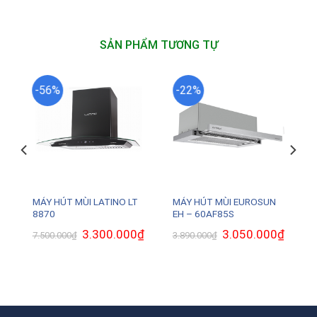
SẢN PHẨM TƯƠNG TỰ
-56%
-22%
MÁY HÚT MÙI LATINO LT
MÁY HÚT MÙI EUROSUN
8870
EH – 60AF85S
Giá
3.300.000
₫
Giá
Giá
3.050.000
₫
Giá
7.500.000
₫
3.890.000
₫
gốc
hiện
gốc
hiện
là:
tại
là:
tại
7.500.000₫.
là:
3.890.000₫.
là:
3.300.000₫.
3.050.0
0₫.