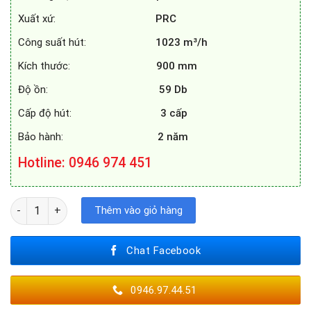
Xuất xứ:
PRC
Công suất hút:
1023 m³/h
Kích thước:
900 mm
Độ ồn:
59 Db
Cấp độ hút:
3 cấp
Bảo hành:
2 năm
Hotline
: 0946 974 451
MÁY HÚT MÙI SPELIER SP 728A số lượng
Thêm vào giỏ hàng
Chat Facebook
0946.97.44.51