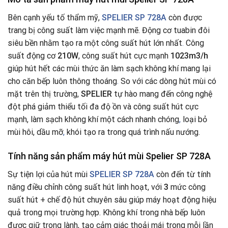
Bên cạnh yếu tố thẩm mỹ,
SPELIER SP 728A
còn được
trang bị công suất làm việc mạnh mẽ. Động cơ tuabin đôi
siêu bền nhằm tạo ra một công suất hút lớn nhất
.
Công
suất động cơ
210W
, công suất hút cực mạnh
1023m3/h
giúp hút hết các mùi thức ăn làm sạch không khí mang lại
cho căn bếp luôn thông thoáng
.
So với các dòng hút mùi có
mặt trên thị trường,
SPELIER
tự hào mang đến công nghệ
đột phá giảm thiểu tối đa độ ồn và công suất hút cực
mạnh, làm sạch không khí một cách nhanh chóng
,
loại bỏ
mùi hôi, dầu mỡ
,
khói tạo ra trong quá trình nấu nướng.
Tính năng sản phẩm
máy hút mùi Spelier SP 728A
Sự tiện lợi của hút mùi
SPELIER SP 728A
còn đến từ tính
năng điều chỉnh công suất hút linh hoạt, với
3
mức công
suất hút + chế độ hút chuyên sâu giúp máy hoạt động hiệu
quả trong mọi trường hợp. Không khí trong nhà bếp luôn
được giữ trong lành, tạo cảm giác thoải mái trong mỗi lần