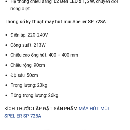
Hệ thống chiếu sáng:
02 Đèn LED x 1,5 W,
chuyển đổi
riêng biệt.
Thông số kỹ thuật
máy hút mùi Spelier SP 728A
Điện áp: 220-240V
Công suất: 213W
Chiều cao ống hút: 400 + 400 mm
Chiều rộng: 90cm
Độ sâu: 50cm
Trọng lượng: 23kg
Tổng trọng lượng: 26kg
KÍCH THƯỚC LẮP ĐẶT SẢN PHẨM
MÁY HÚT MÙI
SPELIER SP 728A