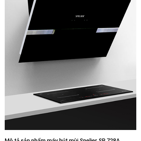
Mô tả sản phẩm máy hút mùi Spelier SP 728A