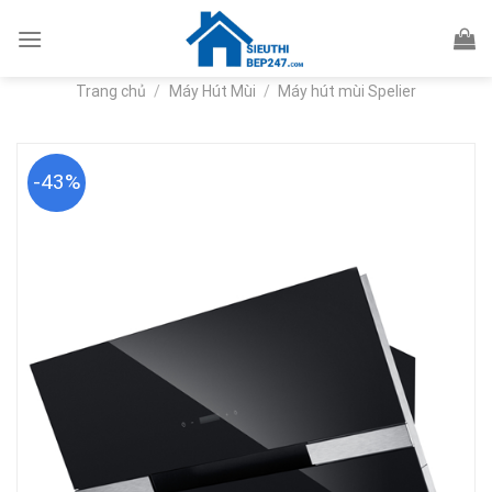
Skip
to
content
Trang chủ
/
Máy Hút Mùi
/
Máy hút mùi Spelier
-43%