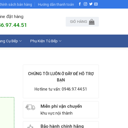
hính sách bán hàng
Hướng dẫn thanh toán
ine đặt hàng
GIỎ HÀNG
6.97.44.51
ụng Cụ Bếp
Phụ Kiện Tủ Bếp
CHÚNG TÔI LUÔN Ở ĐÂY ĐỂ HỖ TRỢ
BẠN
Hotline tư vấn: 0946.97.44.51
Miễn phí vận chuyển
khu vực nội thành
Bảo hành chính hãng