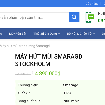
Cửa hàng
C
Hotl
094
ng
Máy Rửa Bát
Thiết Bị Gia Dụng
Bộ Nồi & Chảo Từ
D
Máy hút mùi treo tường Smaragd
MÁY HÚT MÙI SMARAGD
STOCKHOLM
Giá
4.890.000
₫
Giá
₫
12.600.000
gốc
hiện
là:
tại
12.600.000₫.
là:
Thương hiệu:
Smaragd
4.890.000₫.
Xuất xứ:
PRC
Công suất hút:
900 m³/h