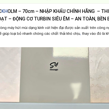
C
KH
OLM – 70cm – NHẬP KHẨU CHÍNH HÃNG – TH
HOẠT – ĐỘNG CƠ
TURBIN
SIÊU ÊM – AN TOÀN, BỀN B
dòng máy hút mùi dạng kính vát hiện đại được sản xuất trên công 
giúp loại bỏ nhanh chóng các chất thải khó chịu
,
thay vào đó là k