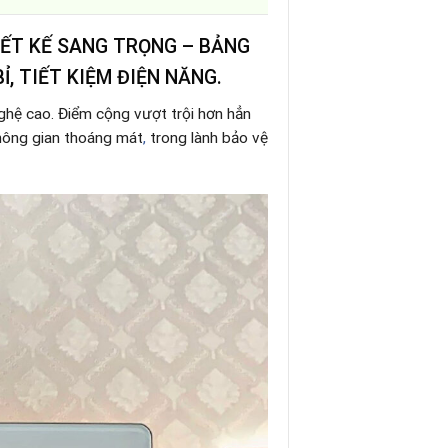
IẾT KẾ SANG TRỌNG – BẢNG
Ỉ, TIẾT KIỆM ĐIỆN NĂNG.
nghệ cao. Điểm cộng vượt trội hơn hẳn
hông gian thoáng mát
,
trong lành bảo vệ