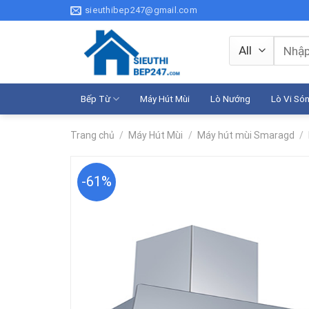
Skip
sieuthibep247@gmail.com
to
content
Tìm
kiếm:
Bếp Từ
Máy Hút Mùi
Lò Nướng
Lò Vi Só
Trang chủ
/
Máy Hút Mùi
/
Máy hút mùi Smaragd
/
-61%