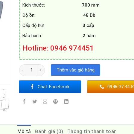
Kích thước:
700 mm
Độ ồn:
48 Db
Cấp độ hút:
3 cấp
Bảo hành:
2 năm
Hotline
: 0946 974451
MÁY HÚT MÙI SMARAGD STOCKHOLM số lượng
Thêm vào giỏ hàng
Chat Facebook
0946.97.44.5
Mô tả
Đánh giá (0)
Thông tin thanh toán