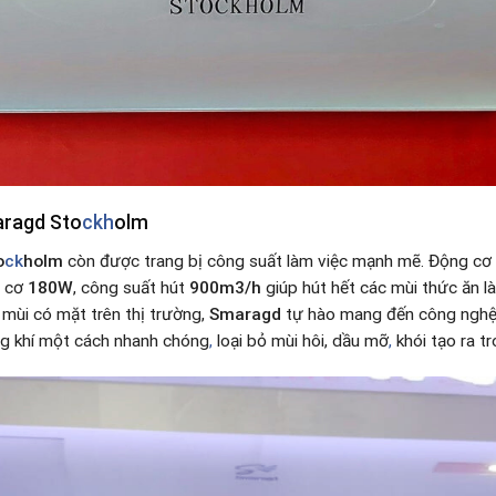
aragd Sto
ckh
olm
o
ck
holm
còn được trang bị công suất làm việc mạnh mẽ. Động cơ 
g cơ
180W
, công suất hút
900m3/h
giúp hút hết các mùi thức ăn l
mùi có mặt trên thị trường,
Smaragd
tự hào mang đến công nghệ 
ng khí một cách nhanh chóng
,
loại bỏ mùi hôi, dầu mỡ
,
khói tạo ra t