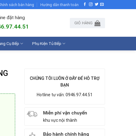
hính sách bán hàng
Hướng dẫn thanh toán
ine đặt hàng
GIỎ HÀNG
6.97.44.51
ụng Cụ Bếp
Phụ Kiện Tủ Bếp
NG
CHÚNG TÔI LUÔN Ở ĐÂY ĐỂ HỖ TRỢ
BẠN
Hotline tư vấn: 0946.97.44.51
Miễn phí vận chuyển
khu vực nội thành
Bảo hành chính hãng