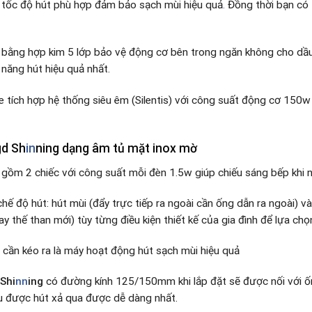
 tốc độ hút phù hợp đảm bảo sạch mùi hiệu quả
.
Đồng thời bạn có 
bằng hợp kim 5 lớp bảo vệ động cơ bên trong ngăn không cho dầu 
năng hút hiệu quả nhất.
 tích hợp hệ thống siêu êm (Silentis) với công suất động cơ 150w 
gd Sh
in
ning
dạng âm tủ mặt inox mờ
ồm 2 chiếc với công suất mỗi đèn 1.5w giúp chiếu sáng bếp khi nấ
hế độ hút: hút mùi (đẩy trực tiếp ra ngoài cần ống dẫn ra ngoài) 
y thế than mới) tùy từng điều kiện thiết kế của gia đình để lựa ch
cần kéo ra là máy hoạt động hút sạch mùi hiệu quả
Shi
nn
ing
có đường kính 125/150mm khi lắp đặt sẽ được nối với ố
u được hút xả qua được dễ dàng nhất.