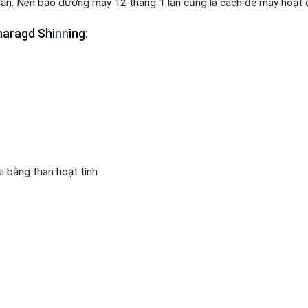
 lần. Nên bảo dưỡng máy 12 tháng 1 lần cũng là cách để máy hoạt 
aragd Shi
nn
ing:
i bằng than hoạt tính