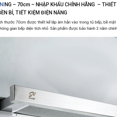
NI
NG – 70cm – NHẬP KHẨU CHÍNH HÃNG – THIẾT
BỀN BỈ, TIẾT KIỆM ĐIỆN NĂNG
ch thước 70cm được thiết kế lắp âm hẳn vào trong tủ bếp, bề mặt 
không gian bếp diện tích nhỏ
.
Sản phẩm được bảo hành 2 năm chính