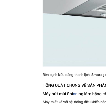
Bên cạnh kiểu dáng thanh lịch,
Smaragd
TỔNG QUÁT CHUNG VỀ SẢN PHẨ
Máy hút mùi Shi
nn
ing
làm bằng ch
Máy thiết kế với hệ thống điều khiển b