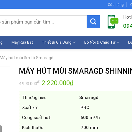
Cửa hàng
C
Hotl
094
ng
Máy Rửa Bát
Thiết Bị Gia Dụng
Bộ Nồi & Chảo Từ
D
Máy hút mùi âm tủ Smaragd
MÁY HÚT MÙI SMARAGD SHINNI
Giá
2.220.000
₫
Giá
₫
4.990.000
gốc
hiện
là:
tại
4.990.000₫.
là:
Thương hiệu:
Smaragd
2.220.000₫.
Xuất xứ:
PRC
Công suất hút:
600 m³/h
Kích thước:
700 mm