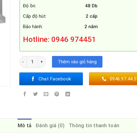
Độ ồn:
48 Db
Cấp độ hút:
2 cấp
Bảo hành:
2 năm
Hotline
: 0946 974451
MÁY HÚT MÙI SMARAGD SHINNING số lượng
Thêm vào giỏ hàng
Chat Facebook
0946.97.44.5
Mô tả
Đánh giá (0)
Thông tin thanh toán