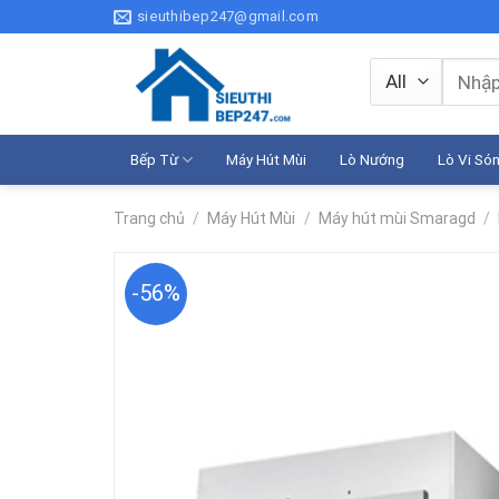
Skip
sieuthibep247@gmail.com
to
content
Tìm
kiếm:
Bếp Từ
Máy Hút Mùi
Lò Nướng
Lò Vi Só
Trang chủ
/
Máy Hút Mùi
/
Máy hút mùi Smaragd
/
-56%