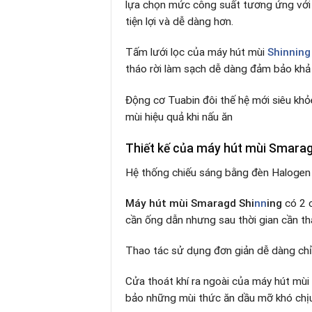
lựa chọn mức công suất tương ứng với
tiện lợi và dễ dàng hơn.
Tấm lưới lọc của máy hút mùi
Shinning
tháo rời làm sạch dễ dàng đảm bảo khả 
Động cơ Tuabin đôi thế hệ mới siêu khỏe
mùi hiệu quả khi nấu ăn
Thiết kế của máy hút mùi Smara
Hệ thống chiếu sáng bằng đèn Halogen g
Máy hút mùi Smaragd Shi
nn
ing
có 2 c
cần ống dẫn nhưng sau thời gian cần tha
Thao tác sử dụng đơn giản dễ dàng chỉ 
Cửa thoát khí ra ngoài của máy hút mùi
bảo những mùi thức ăn dầu mỡ khó chị