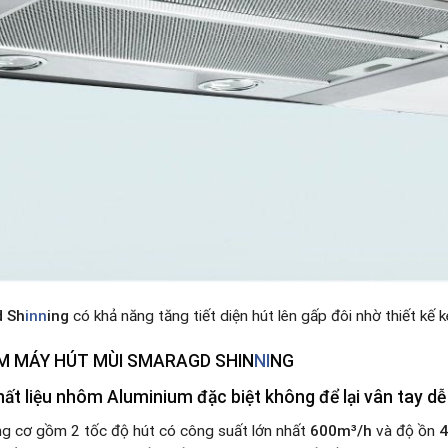
 Sh
inn
ing
có khả năng tăng tiết diện hút lên gấp đôi nhờ thiết kế 
M MÁY HÚT MÙI SMARAGD SHIN
NI
NG
ất liệu nhôm Aluminium đặc biệt không để lại vân tay dễ
ằng cơ gồm 2 tốc độ hút có công suất lớn nhất
600m³/h
và độ ồn
4