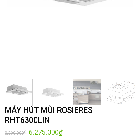
MÁY HÚT MÙI ROSIERES
RHT6300LIN
Giá
6.275.000
₫
Giá
₫
8.300.000
gốc
hiện
là:
tại