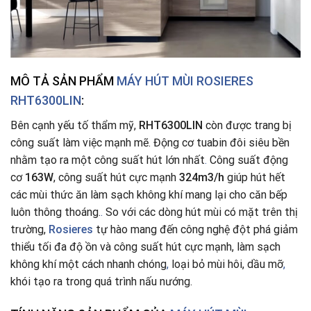
MÔ TẢ SẢN PHẨM
MÁY HÚT MÙI ROSIERES
RHT6300LIN
:
Bên cạnh yếu tố thẩm mỹ,
RHT6300LIN
còn được trang bị
công suất làm việc mạnh mẽ. Động cơ tuabin đôi siêu bền
nhằm tạo ra một công suất hút lớn nhất
.
Công suất động
cơ
163W
, công suất hút cực mạnh
324m3/h
giúp hút hết
các mùi thức ăn làm sạch không khí mang lại cho căn bếp
luôn thông thoáng.
.
So với các dòng hút mùi có mặt trên thị
trường,
Rosieres
tự hào mang đến công nghệ đột phá giảm
thiểu tối đa độ ồn và công suất hút cực mạnh, làm sạch
không khí một cách nhanh chóng
,
loại bỏ mùi hôi, dầu mỡ
,
khói tạo ra trong quá trình nấu nướng.