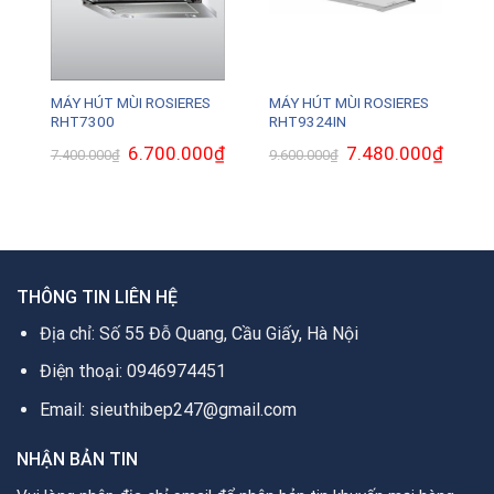
MÁY HÚT MÙI ROSIERES
MÁY HÚT MÙI ROSIERES
RHT7300
RHT9324IN
Giá
6.700.000
₫
Giá
Giá
7.480.000
₫
Giá
7.400.000
₫
9.600.000
₫
gốc
hiện
gốc
hiện
là:
tại
là:
tại
7.400.000₫.
là:
9.600.000₫.
là:
6.700.000₫.
7.480.0
THÔNG TIN LIÊN HỆ
Địa chỉ: Số 55 Đỗ Quang, Cầu Giấy, Hà Nội
Điện thoại: 0946974451
Email: sieuthibep247@gmail.com
NHẬN BẢN TIN