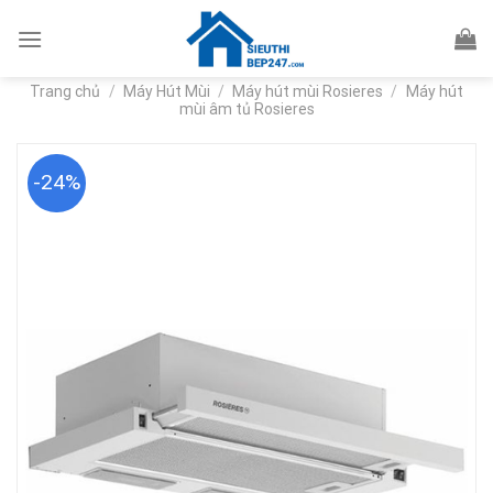
Skip
to
content
Trang chủ
/
Máy Hút Mùi
/
Máy hút mùi Rosieres
/
Máy hút
mùi âm tủ Rosieres
-24%