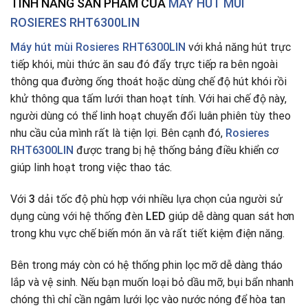
TÍNH NĂNG SẢN PHẨM CỦA
MÁY HÚT MÙI
ROSIERES RHT6300LIN
Máy hút mùi Rosieres RHT6300LIN
với khả năng hút trực
tiếp khói, mùi thức ăn sau đó đẩy trực tiếp ra bên ngoài
thông qua đường ống thoát hoặc dùng chế độ hút khói rồi
khử thông qua tấm lưới than hoạt tính. Với hai chế độ này,
người dùng có thể linh hoạt chuyển đổi luân phiên tùy theo
nhu cầu của mình rất là tiện lợi. Bên cạnh đó,
Rosieres
RHT6300LIN
được trang bị hệ thống bảng điều khiển cơ
giúp linh hoạt trong việc thao tác.
Với
3
dải tốc độ phù hợp với nhiều lựa chọn của người sử
dụng cùng với hệ thống đèn
LED
giúp dễ dàng quan sát hơn
trong khu vực chế biến món ăn và rất tiết kiệm điện năng.
Bên trong máy còn có hệ thống phin lọc mỡ dễ dàng tháo
lắp và vệ sinh. Nếu bạn muốn loại bỏ dầu mỡ, bụi bẩn nhanh
chóng thì chỉ cần ngâm lưới lọc vào nước nóng để hòa tan