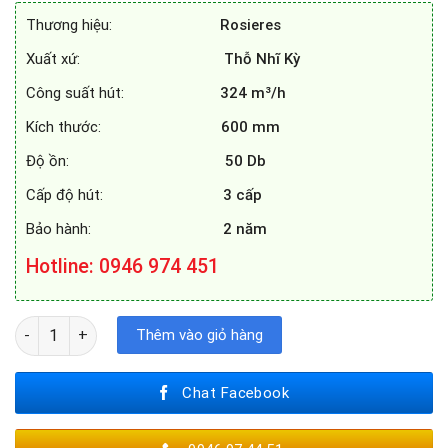
8.300.000₫.
là:
Thương hiệu:
Rosieres
6.275.000₫.
Xuất xứ:
Thỗ Nhĩ Kỳ
Công suất hút:
324 m³/h
Kích thước:
600 mm
Độ ồn:
50 Db
Cấp độ hút:
3 cấp
Bảo hành:
2 năm
Hotline
: 0946 974 451
MÁY HÚT MÙI ROSIERES RHT6300LIN số lượng
Thêm vào giỏ hàng
Chat Facebook