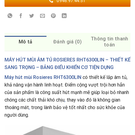
0946.97.44.51
Thông tin thanh
Mô tả
Đánh giá (0)
toán
MÁY HÚT MÙI ÂM TỦ ROSIERES RHT6300LIN – THIẾT KẾ
SANG TRỌNG – BẢNG ĐIỂU KHIỂN CƠ TIỆN DỤNG
Máy hút mùi Rosieres RHT6300LIN
có thiết kế lắp âm tủ,
khả năng vận hành linh hoạt. Điểm cộng vượt trội hơn hẳn
của sản phẩm là công suất hút mạnh mẽ giúp loại bỏ nhanh
chóng các chất thải khó chịu
,
thay vào đó là không gian
thoáng mát
,
trong lành bảo vệ tốt nhất cho sức khỏe của
người dùng.