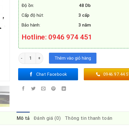
Độ ồn:
48 Db
Cấp độ hút:
3 cấp
Bảo hành:
3 năm
Hotline
: 0946 974 451
MÁY HÚT MÙI KAFF KF-GB029 số lượng
Thêm vào giỏ hàng
Chat Facebook
0946.97.44.5
Mô tả
Đánh giá (0)
Thông tin thanh toán