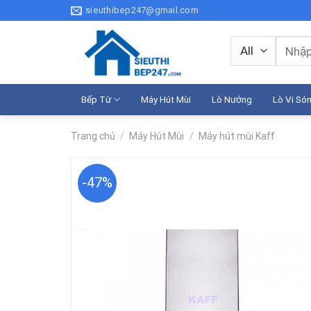
Skip
sieuthibep247@gmail.com
to
content
Tìm
kiếm:
Bếp Từ
Máy Hút Mùi
Lò Nướng
Lò Vi Só
Trang chủ
/
Máy Hút Mùi
/
Máy hút mùi Kaff
-47%