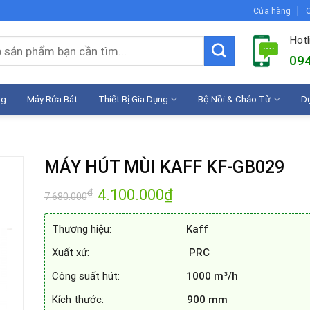
Cửa hàng
C
Hotl
094
ng
Máy Rửa Bát
Thiết Bị Gia Dụng
Bộ Nồi & Chảo Từ
D
MÁY HÚT MÙI KAFF KF-GB029
Giá
4.100.000
₫
Giá
₫
7.680.000
gốc
hiện
là:
tại
7.680.000₫.
là:
Thương hiệu:
Kaff
4.100.000₫.
Xuất xứ:
PRC
Công suất hút:
1000 m³/h
Kích thước:
900 mm