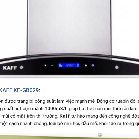
KAFF KF-GB029
:
òn được trang bị công suất làm việc mạnh mẽ. Động cơ tuabin đôi 
ng suất hút cực mạnh
1000m3/h
giúp hút hết các mùi thức ăn làm
 mùi có mặt trên thị trường,
Kaff
tự hào mang đến công nghệ đột 
 một cách nhanh chóng
,
loại bỏ mùi hôi, dầu mỡ
,
khói tạo ra trong q