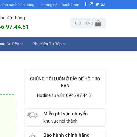
hính sách bán hàng
Hướng dẫn thanh toán
ine đặt hàng
GIỎ HÀNG
6.97.44.51
ụng Cụ Bếp
Phụ Kiện Tủ Bếp
CHÚNG TÔI LUÔN Ở ĐÂY ĐỂ HỖ TRỢ
BẠN
Hotline tư vấn: 0946.97.44.51
Miễn phí vận chuyển
khu vực nội thành
Bảo hành chính hãng