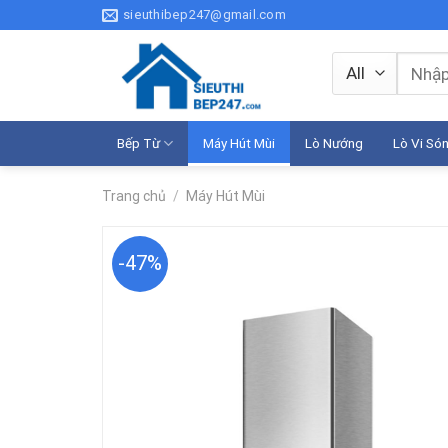
Skip
sieuthibep247@gmail.com
to
content
Tìm
kiếm:
Bếp Từ
Máy Hút Mùi
Lò Nướng
Lò Vi Só
Trang chủ
/
Máy Hút Mùi
-47%