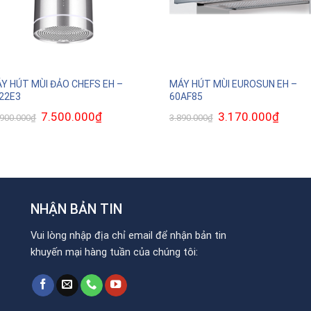
Y HÚT MÙI ĐẢO CHEFS EH –
MÁY HÚT MÙI EUROSUN EH –
22E3
60AF85
Giá
7.500.000
₫
Giá
Giá
3.170.000
₫
Giá
.900.000
₫
3.890.000
₫
gốc
hiện
gốc
hiện
là:
tại
là:
tại
12.900.000₫.
là:
3.890.000₫.
là:
7.500.000₫.
3.170.0
NHẬN BẢN TIN
Vui lòng nhập địa chỉ email để nhận bản tin
khuyến mại hàng tuần của chúng tôi: