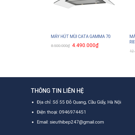
MÁ
Bosch DFT63AC50
MÁY HÚT MÙI CATA GAMMA 70
R8
190.000
₫
Giá
Giá
4.490.000
₫
Giá
8.500.000
₫
hiện
gốc
hiện
12
tại
là:
tại
00.000₫.
là:
8.500.000₫.
là:
5.190.000₫.
4.490.000₫.
THÔNG TIN LIÊN HỆ
Địa chỉ: Số 55 Đỗ Quang, Cầu Giấy, Hà Nội
Điện thoại: 0946974451
Email: sieuthibep247@gmail.com