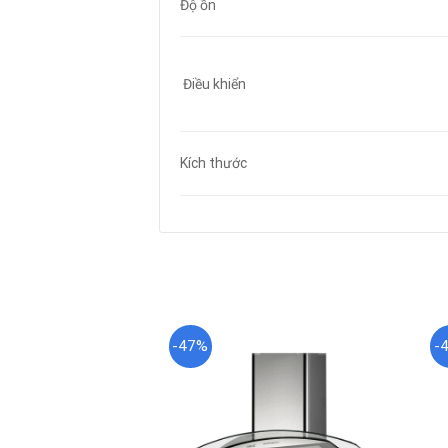
Độ ồn
Điều khiển
Kích thước
-47%
-