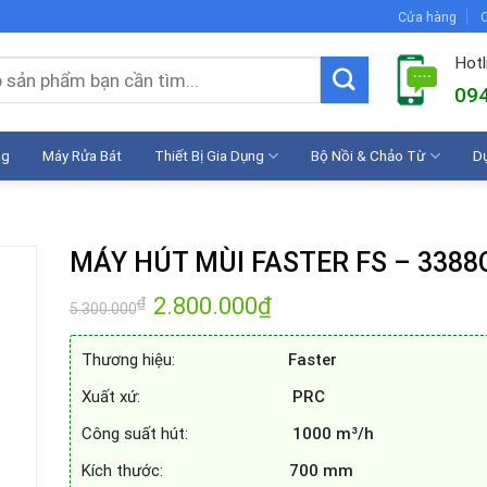
Cửa hàng
C
Hotl
094
ng
Máy Rửa Bát
Thiết Bị Gia Dụng
Bộ Nồi & Chảo Từ
D
MÁY HÚT MÙI FASTER FS – 3388
Giá
2.800.000
₫
Giá
₫
5.300.000
gốc
hiện
là:
tại
5.300.000₫.
là:
Thương hiệu:
Faster
2.800.000₫.
Xuất xứ:
PRC
Công suất hút:
1000 m³/h
Kích thước:
700 mm