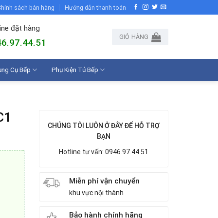
hính sách bán hàng
Hướng dẫn thanh toán
ine đặt hàng
GIỎ HÀNG
6.97.44.51
ụng Cụ Bếp
Phụ Kiện Tủ Bếp
C1
CHÚNG TÔI LUÔN Ở ĐÂY ĐỂ HỖ TRỢ
BẠN
Hotline tư vấn: 0946.97.44.51
Miễn phí vận chuyển
khu vực nội thành
Bảo hành chính hãng