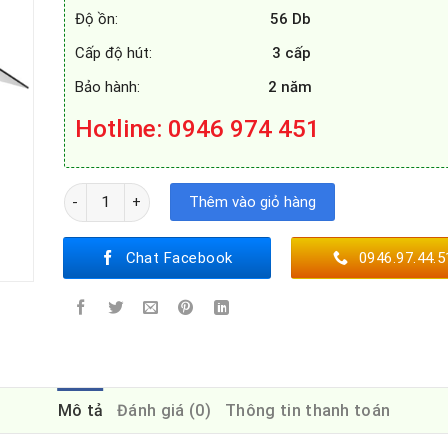
Độ ồn:
56 Db
Cấp độ hút:
3 cấp
Bảo hành:
2 năm
Hotline
: 0946 974 451
MÁY HÚT MÙI FASTER FS - 3388C1 số lượng
Thêm vào giỏ hàng
Chat Facebook
0946.97.44.5
Mô tả
Đánh giá (0)
Thông tin thanh toán