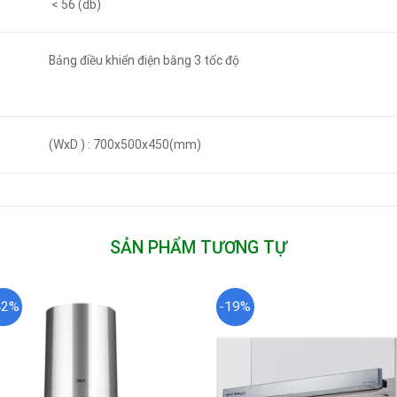
< 56 (db)
Bảng điều khiển điện bằng 3 tốc độ
(WxD ) : 700x500x450(mm)
SẢN PHẨM TƯƠNG TỰ
42%
-19%