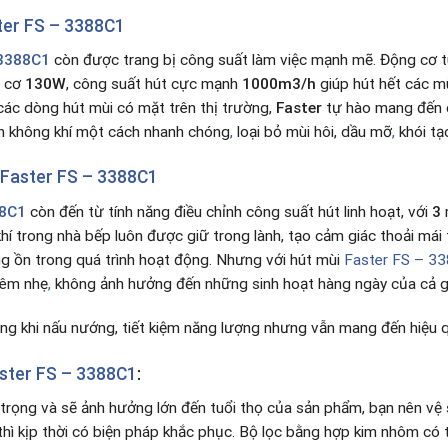
ter FS – 3388C1
 3388C1
còn được trang bị công suất làm việc mạnh mẽ. Động cơ t
g cơ
130W
, công suất hút cực mạnh
1000m3/h
giúp hút hết các mù
các dòng hút mùi có mặt trên thị trường,
Faster
tự hào mang đến c
h không khí một cách nhanh chóng
,
loại bỏ mùi hôi, dầu mỡ
,
khói tạ
Faster FS – 3388C1
88C1
còn đến từ tính năng điều chỉnh công suất hút linh hoạt, với
3
hí trong nhà bếp luôn được giữ trong lành, tạo cảm giác thoải mái
ếng ồn trong quá trình hoạt động. Nhưng với hút mùi
Faster FS – 3
 êm nhẹ
,
không ảnh hưởng đến những sinh hoạt hàng ngày của cả gi
ng khi nấu nướng, tiết kiệm năng lượng nhưng vẫn mang đến hiệu 
ster FS – 3388C1
:
 trọng và sẽ ảnh hưởng lớn đến tuổi thọ của sản phẩm, bạn nên vệ s
 thì kịp thời có biện pháp khắc phục. Bộ lọc bằng hợp kim nhôm có