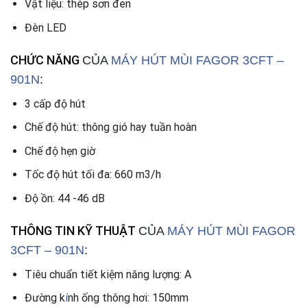
Vật liệu: thép sơn đen
Đèn LED
CHỨC NĂNG
CỦA
MÁY HÚT MÙI FAGOR 3CFT –
901N
:
3 cấp độ hút
Chế độ hút: thông gió hay tuần hoàn
Chế độ hẹn giờ
Tốc độ hút tối đa: 660 m3/h
Độ ồn: 44 -46 dB
THÔNG TIN KỸ THUẬT
CỦA
MÁY HÚT MÙI FAGOR
3CFT – 901N
:
Tiêu chuẩn tiết kiệm năng lượng: A
Đường k
í
nh ống thông hơi: 150mm