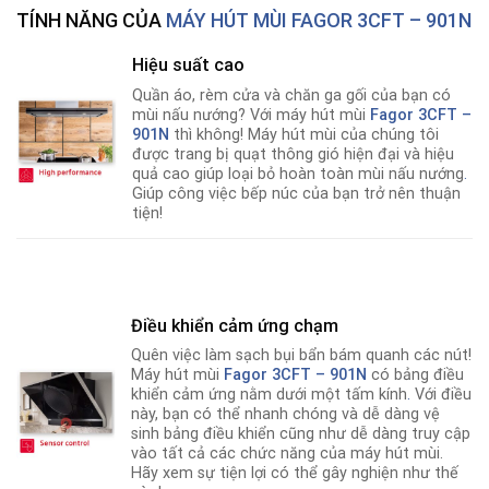
TÍNH NĂNG CỦA
MÁY HÚT MÙI FAGOR 3CFT – 901N
Hiệu suất cao
Quần áo, rèm cửa và chăn ga gối của bạn có
mùi nấu nướng? Với máy hút mùi
Fagor 3CFT –
901N
thì không! Máy hút mùi của chúng tôi
được trang bị quạt thông gió hiện đại và hiệu
quả cao giúp loại bỏ hoàn toàn mùi nấu nướng
.
Giúp công việc bếp núc của bạn trở nên thuận
tiện!
Điều khiển cảm ứng chạm
Quên việc làm sạch bụi bẩn bám quanh các nút!
Máy hút mùi
Fagor 3CFT – 901N
có bảng điều
khiển cảm ứng nằm dưới một tấm kính
.
Với điều
này, bạn có thể nhanh chóng và dễ dàng vệ
sinh bảng điều khiển cũng như dễ dàng truy cập
vào tất cả các chức năng của máy hút mùi.
Hãy xem sự tiện lợi có thể gây nghiện như thế