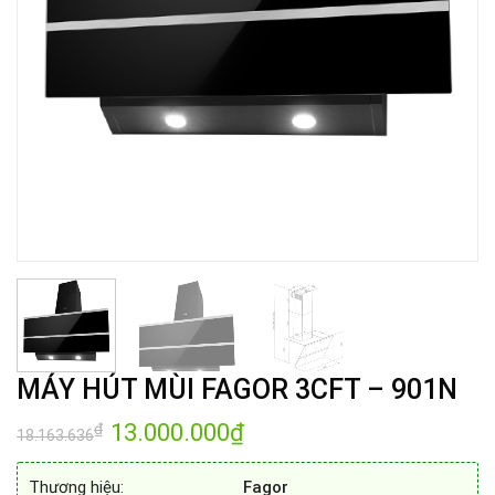
MÁY HÚT MÙI FAGOR 3CFT – 901N
Giá
13.000.000
₫
Giá
₫
18.163.636
gốc
hiện
là:
tại
18.163.636₫.
là:
Thương hiệu:
Fagor
13.000.000₫.