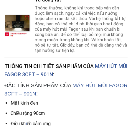
Thông thường, không khí trong bếp vẫn cần
được làm sạch, ngay cả khi việc nấu nướng
hoặc chiên rán đã kết thúc. Với hệ thống tắt tự
động, bạn có thể chỉ định thời gian hoạt động
của máy hút mùi
Fagor
sau khi bạn chuẩn bị
xong bữa ăn
,
để có thể loại bỏ mọi mùi không
mong muốn trong không khí. Và khi hoàn tất,
nó sẽ tự tắt. Giờ đây, bạn có thể dễ dàng thở và
tận hưởng sự tiện lợi.
THÔNG TIN CHI TIẾT SẢN PHẨM CỦA
MÁY HÚT MÙI
FAGOR 3CFT – 901N
:
ĐẶC TÍNH SẢN PHẨM CỦA
MÁY HÚT MÙI FAGOR
3CFT – 901N
:
Mặt kính đen
Chiều rộng 90cm
Điều kh
i
ển cảm ứng