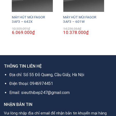
MÁY HÚT MÙI FAGOR
MÁY HÚT MÙI FAGOR
3AF3 – 642X
3AF3 – 601W
10.309.091
₫
14.236.364
₫
Giá
6.069.000
₫
Giá
Giá
10.378.000
₫
Giá
gốc
hiện
gốc
hiện
là:
tại
là:
tại
10.309.091₫.
là:
14.236.364₫.
là:
0₫.
6.069.000₫.
10.378.000₫.
THÔNG TIN LIÊN HỆ
Địa chỉ: Số 55 Đỗ Quang, Cầu Giấy, Hà Nội
Điện thoại: 0946974451
Email: sieuthibep247@gmail.com
NHẬN BẢN TIN
Vui lòng nhập địa chỉ email để nhận bản tin khuyến mại hàng