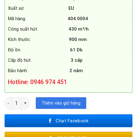
Xuất xứ:
EU
Mã hàng:
404.0004
Công suất hút:
430 m³/h
Kích thước:
900 mm
Độ ồn:
61 Db
Cấp độ hút:
3 cấp
Bảo hành:
2 năm
Hotline
: 0946 974 451
MÁY HÚT MÙI FAGOR 3AF3 - 941B số lượng
Thêm vào giỏ hàng
Chat Facebook