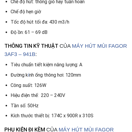
Chế độ hút: thông gió hay tuần hoàn
Chế độ hẹn giờ
Tốc độ hút tối đa: 430 m3/h
Độ ồn: 61 – 69 dB
THÔNG TIN KỸ THUẬT
CỦA
MÁY HÚT MÙI FAGOR
3AF3 – 941B
:
Tiêu chuẩn tiết kiệm năng lượng: A
Đường k
í
nh ống thông hơi: 120mm
Công suất: 126W
Hiệu điện thế: 220 – 240V
Tần số: 50Hz
Kích thước thiết bị: 174C x 900R x 310S
PHỤ KIỆN ĐI KÈM
CỦA
MÁY HÚT MÙI FAGOR