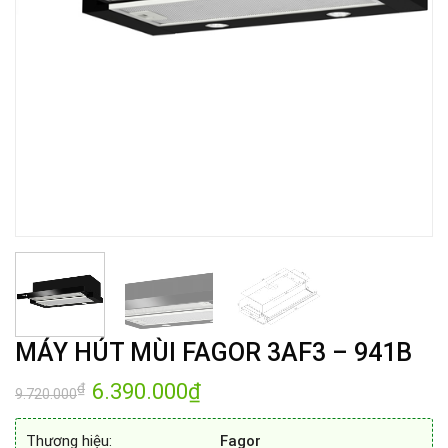
MÁY HÚT MÙI FAGOR 3AF3 – 941B
Giá
6.390.000
₫
Giá
₫
9.720.000
gốc
hiện
là:
tại
9.720.000₫.
là:
Thương hiệu:
Fagor
6.390.000₫.