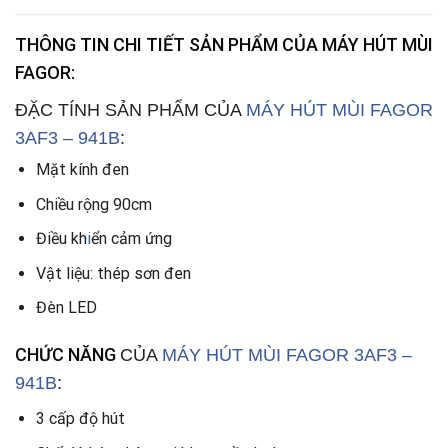
THÔNG TIN CHI TIẾT SẢN PHẨM CỦA MÁY HÚT MÙI
FAGOR
:
ĐẶC TÍNH SẢN PHẨM CỦA
MÁY HÚT MÙI FAGOR
3AF3 – 941B
:
Mặt kính đen
Chiều rộng 90cm
Điều kh
i
ển cảm ứng
Vật liệu: thép sơn đen
Đèn LED
CHỨC NĂNG
CỦA
MÁY HÚT MÙI FAGOR 3AF3 –
941B
:
3 cấp độ hút