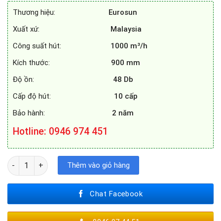
9.390.000₫.
là:
Thương hiệu:
Eurosun
6.790.000₫.
Xuất xứ:
Malaysia
Công suất hút:
1000 m³/h
Kích thước:
900 mm
Độ ồn:
48 Db
Cấp độ hút:
10 cấp
Bảo hành:
2 năm
Hotline
: 0946 974 451
MÁY HÚT MÙI EUROSUN EH - 90AF75 số lượng
Thêm vào giỏ hàng
Chat Facebook