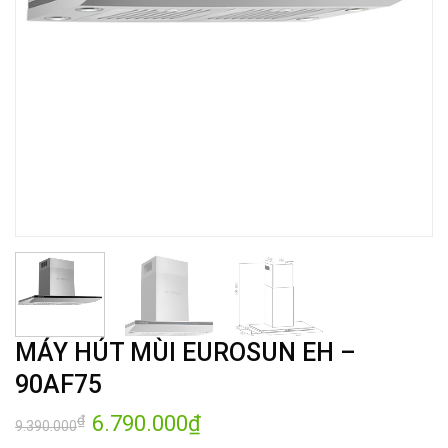
MÁY HÚT MÙI EUROSUN EH –
90AF75
Giá
6.790.000
₫
Giá
₫
9.390.000
gốc
hiện
là:
tại