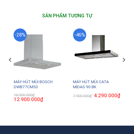
SẢN PHẨM TƯƠNG TỰ
-28%
-46%
MÁY HÚT MÙI BOSCH
MÁY HÚT MÙI CATA
DWB77CM50
MIDAS 90 BK
Giá
4.290.000
₫
Giá
18.000.000
₫
7.900.000
₫
Giá
12.900.000
₫
Giá
gốc
hiện
gốc
hiện
là:
tại
là:
tại
7.900.000₫.
là:
18.000.000₫.
là:
4.290.0
.
12.900.000₫.