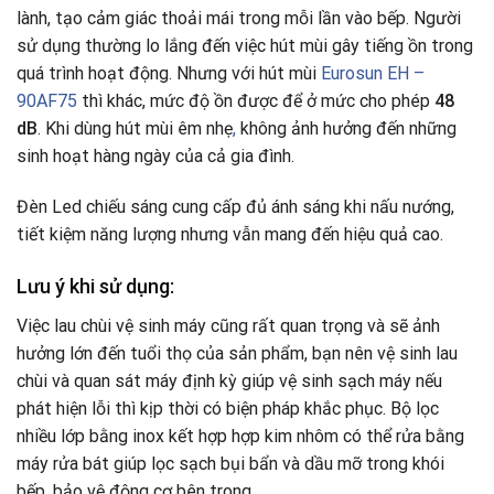
lành, tạo cảm giác thoải mái trong mỗi lần vào bếp. Người
sử dụng thường lo lắng đến việc hút mùi gây tiếng ồn trong
quá trình hoạt động. Nhưng với hút mùi
Eurosun EH –
90AF75
thì khác, mức độ ồn được để ở mức cho phép
48
dB
. Khi dùng hút mùi êm nhẹ
,
không ảnh hưởng đến những
sinh hoạt hàng ngày của cả gia đình.
Đèn Led chiếu sáng cung cấp đủ ánh sáng khi nấu nướng,
tiết kiệm năng lượng nhưng vẫn mang đến hiệu quả cao.
Lưu ý khi sử dụng:
Việc lau chùi vệ sinh máy cũng rất quan trọng và sẽ ảnh
hưởng lớn đến tuổi thọ của sản phẩm, bạn nên vệ sinh lau
chùi và quan sát máy định kỳ giúp vệ sinh sạch máy nếu
phát hiện lỗi thì kịp thời có biện pháp khắc phục. Bộ lọc
nhiều lớp bằng inox kết hợp hợp kim nhôm có thể rửa bằng
máy rửa bát giúp lọc sạch bụi bẩn và dầu mỡ trong khói
bếp
,
bảo vệ động cơ bên trong.