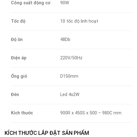
Công suất động cơ
90W
Tốc độ
10 tốc độ linh hoạt
Độ ồn
48Db
Điện áp
220V/50Hz
Ống gió
D150mm
Đèn
Led 4x2W
Kích thước
900R x 450S x 500 – 980C mm
KÍCH THƯỚC LẮP ĐẶT SẢN PHẨM