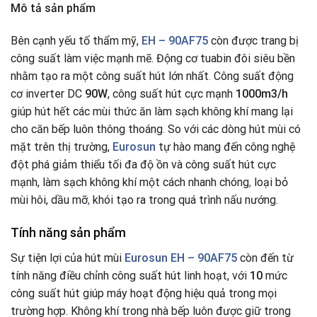
Mô tả sản phẩm
Bên cạnh yếu tố thẩm mỹ,
EH – 90AF75
còn được trang bị
công suất làm việc mạnh mẽ. Động cơ tuabin đôi siêu bền
nhằm tạo ra một công suất hút lớn nhất
.
Công suất động
cơ inverter DC
90W
, công suất hút cực mạnh
1000m3/h
giúp hút hết các mùi thức ăn làm sạch không khí mang lại
cho căn bếp luôn thông thoáng
.
So với các dòng hút mùi có
mặt trên thị trường,
Eurosun
tự hào mang đến công nghệ
đột phá giảm thiểu tối đa độ ồn và công suất hút cực
mạnh, làm sạch không khí một cách nhanh chóng
,
loại bỏ
mùi hôi, dầu mỡ
,
khói tạo ra trong quá trình nấu nướng.
Tính năng sản phẩm
Sự tiện lợi của hút mùi
Eurosun EH – 90AF75
còn đến từ
tính năng điều chỉnh công suất hút linh hoạt, với
10
mức
công suất hút giúp máy hoạt động hiệu quả trong mọi
trường hợp. Không khí trong nhà bếp luôn được giữ trong