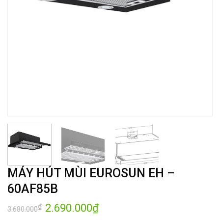
MÁY HÚT MÙI EUROSUN EH –
60AF85B
Giá
2.690.000
₫
Giá
₫
3.680.000
gốc
hiện
là:
tại