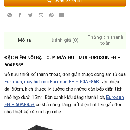
0946.97.44.51
Thông tin thanh
Mô tả
Đánh giá (0)
toán
ĐẶC ĐIỂM NỔI BẬT CỦA MÁY HÚT MÙI EUROSUN EH –
60AF85B
Sở hữu thiết kế thanh thoát, đơn giản thuộc dòng âm tủ của
Eurosun
,
m
áy hút mùi
Eurosun EH – 60AF85B
với chiều
dài 60cm, kích thước lý tưởng cho những căn bếp diện tích
2
nhỏ hẹp dưới 15m
. Bên cạnh kiểu dáng thanh lịch,
Eurosun
EH – 60AF85B
có khả năng tăng tiết diện hút lên gấp đôi
nhờ thiết kế kéo rút gọn nhẹ
.