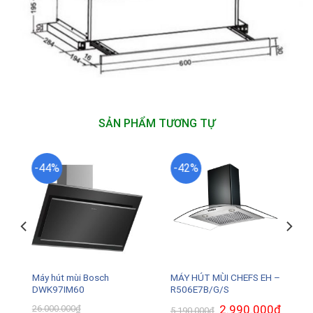
SẢN PHẨM TƯƠNG TỰ
-44%
-42%
Máy hút mùi Bosch
MÁY HÚT MÙI CHEFS EH –
DWK97IM60
R506E7B/G/S
Giá
2.990.000
₫
Giá
26.000.000
₫
5.190.000
₫