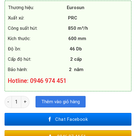
3.680.000₫.
là:
Thương hiệu:
Eurosun
2.690.000₫.
Xuất xứ:
PRC
Công suất hút:
850 m³/h
Kích thước:
600 mm
Độ ồn:
46 Db
Cấp độ hút:
2 cấp
Bảo hành:
2 năm
Hotline
: 0946 974 451
MÁY HÚT MÙI EUROSUN EH - 60AF85B số lượng
Thêm vào giỏ hàng
Chat Facebook