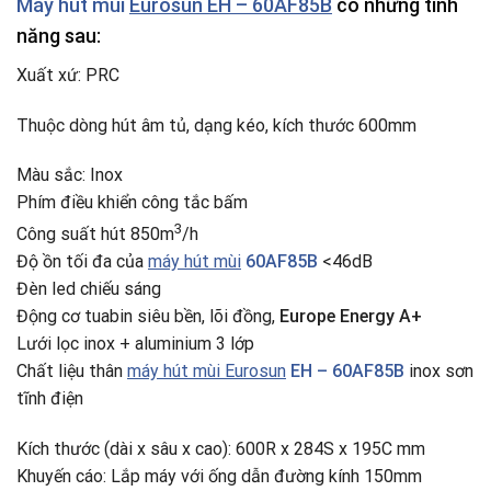
Máy hút mùi
Eurosun EH – 60AF85B
có những tính
năng sau:
Xuất xứ: PRC
Thuộc dòng hút âm tủ, dạng kéo, kích thước 600mm
Màu sắc: Inox
Phím điều khiển công tắc bấm
3
Công suất hút 850m
/h
Độ ồn tối đa của
máy hút mùi
60AF85B
<46dB
Đèn led chiếu sáng
Động cơ tuabin siêu bền, lõi đồng,
Europe Energy A+
Lưới lọc inox + aluminium 3 lớp
Chất liệu thân
máy hút mùi Eurosun
EH – 60AF85B
inox sơn
tĩnh điện
Kích thước (dài x sâu x cao): 600R x 284S x 195C mm
Khuyến cáo: Lắp máy với ống dẫn đường kính 150mm