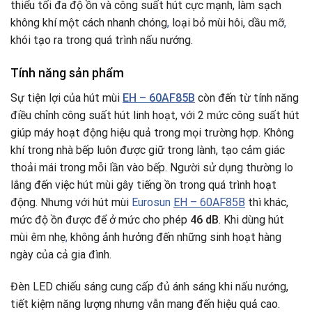
thiểu tối đa độ ồn và công suất hút cực mạnh, làm sạch
không khí một cách nhanh chóng
,
loại bỏ mùi hôi, dầu mỡ
,
khói tạo ra trong quá trình nấu nướng.
Tính năng sản phẩm
Sự tiện lợi của hút mùi
EH – 60AF85B
còn đến từ tính năng
điều chỉnh công suất hút linh hoạt, với 2 mức công suất hút
giúp máy hoạt động hiệu quả trong mọi trường hợp. Không
khí trong nhà bếp luôn được giữ trong lành, tạo cảm giác
thoải mái trong mỗi lần vào bếp. Người sử dụng thường lo
lắng đến việc hút mùi gây tiếng ồn trong quá trình hoạt
động. Nhưng với hút mùi
Eurosun
EH – 60AF85B
thì khác,
mức độ ồn được để ở mức cho phép
46 dB
. Khi dùng hút
mùi êm nhẹ
,
không ảnh hưởng đến những sinh hoạt hàng
ngày của cả gia đình.
Đèn LED chiếu sáng cung cấp đủ ánh sáng khi nấu nướng,
tiết kiệm năng lượng nhưng vẫn mang đến hiệu quả cao.