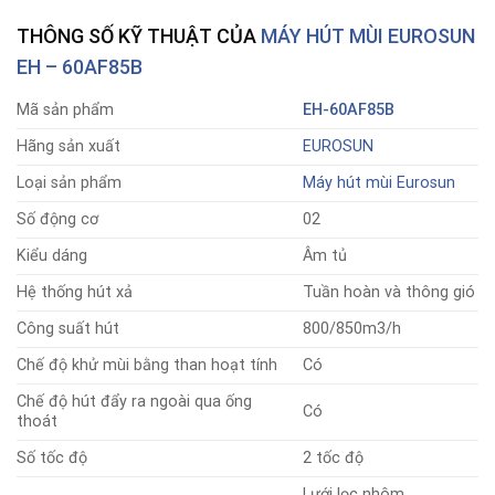
THÔNG SỐ KỸ THUẬT CỦA
MÁY HÚT MÙI EUROSUN
EH – 60AF85B
Mã sản phẩm
EH-60AF85B
Hãng sản xuất
EUROSUN
Loại sản phẩm
Máy hút mùi Eurosun
Số động cơ
02
Kiểu dáng
Âm tủ
Hệ thống hút xả
Tuần hoàn và thông gió
Công suất hút
800/850m3/h
Chế độ khử mùi bằng than hoạt tính
Có
Chế độ hút đẩy ra ngoài qua ống
Có
thoát
Số tốc độ
2 tốc độ
Lưới lọc nhôm