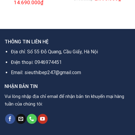
Giá
14.690.000
₫
Giá
gốc
hiện
gốc
hiện
là:
tại
là:
tại
5.190.000₫.
là:
26.000.000₫.
là:
2.990.0
0₫.
14.690.000₫.
THÔNG TIN LIÊN HỆ
Địa chỉ: Số 55 Đỗ Quang, Cầu Giấy, Hà Nội
Điện thoại: 0946974451
Email: sieuthibep247@gmail.com
NHẬN BẢN TIN
Vui lòng nhập địa chỉ email để nhận bản tin khuyến mại hàng
tuần của chúng tôi: