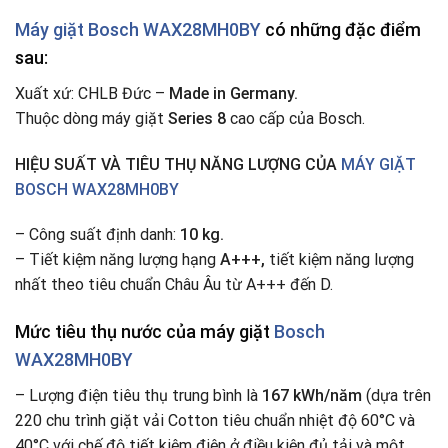
Máy giặt Bosch WAX28MH0BY
có những đặc điểm
sau:
Xuất xứ: CHLB Đức –
Made in Germany.
Thuộc dòng máy giặt
Series 8
cao cấp của Bosch.
HIỆU SUẤT VÀ TIÊU THỤ NĂNG LƯỢNG CỦA
MÁY GIẶT
BOSCH WAX28MH0BY
– Công suất định danh:
10 kg.
– Tiết kiệm năng lượng hạng
A+++,
tiết kiệm năng lượng
nhất theo tiêu chuẩn Châu Âu từ A+++ đến D.
Mức tiêu thụ nước của máy giặt
Bosch
WAX28MH0BY
– Lượng điện tiêu thụ trung bình là
167 kWh/năm
(dựa trên
220 chu trình giặt vải Cotton tiêu chuẩn nhiệt độ 60°C và
40°C với chế độ tiết kiệm điện ở điều kiện đủ tải và một