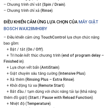
– Chương trình chỉ vắt (
Spin / Drain
).
– Chương trình chỉ xả (
Rinse
).
ĐIỀU KHIỂN CẢM ỨNG LỰA CHỌN CỦA
MÁY GIẶT
BOSCH WAX28MH0BY
– Điều khiển cảm ứng
TouchControl
lựa chọn chức năng
bao gồm:
+ Bật / tắt (
On / Off
).
+ Trì hoãn kết thúc chương trình (
end of program delay –
Finished in
).
+ Lựa chọn vết bẩn (
AntiStain
).
+ Giặt chuyên sâu tăng cường (
Intensive Plus
).
+ Xả thêm (
Rinsing Plus – Extra Rinse
).
+ Khởi động từ xa (
Remote Start
).
+ Bắt đầu / tạm dừng với chức năng tải lại (khả năng
thêm đồ giặt) (
Start / Pause with Reload Function
).
+ Nhiệt độ (
Temperature
).