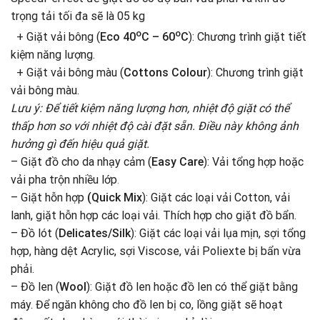
trọng tải tối đa sẽ là 05 kg
o
o
+ Giặt vải bông (
Eco 40
C – 60
C
): Chương trình giặt tiết
kiệm năng lượng.
+ Giặt vải bông màu (
Cottons Colour
): Chương trình giặt
vải bông màu.
Lưu ý: Để tiết kiệm năng lượng hơn, nhiệt độ giặt có thể
thấp hơn so với nhiệt độ cài đặt sẵn. Điều này không ảnh
hưởng gì đến hiệu quả giặt.
– Giặt đồ cho da nhạy cảm (
Easy Care
): Vải tổng hợp hoặc
vải pha trộn nhiều lớp
.
– Giặt hỗn hợp
(Quick Mix
): Giặt các loại vải Cotton, vải
lanh, giặt hỗn hợp các loại vải. Thích hợp cho giặt đồ bẩn.
– Đồ lót (
Delicates/Silk
): Giặt các loại vải lụa mịn, sợi tổng
hợp, hàng dệt Acrylic, sợi Viscose, vải Poliexte bị bẩn vừa
phải.
– Đồ len (
Wool
): Giặt đồ len hoặc đồ len có thể giặt bằng
máy. Để ngăn không cho đồ len bị co, lồng giặt sẽ hoạt