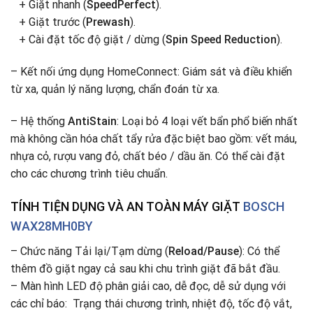
+ Giặt nhanh (
SpeedPerfect
).
+ Giặt trước (
Prewash
).
+ Cài đặt tốc độ giặt / dừng (
Spin Speed Reduction
).
– Kết nối ứng dụng HomeConnect: Giám sát và điều khiển
từ xa, quản lý năng lượng, chẩn đoán từ xa.
– Hệ thống
AntiStain
: Loại bỏ 4 loại vết bẩn phổ biến nhất
mà không cần hóa chất tẩy rửa đặc biệt bao gồm: vết máu,
nhựa cỏ, rượu vang đỏ, chất béo / dầu ăn. Có thể cài đặt
cho các chương trình tiêu chuẩn.
TÍNH TIỆN DỤNG VÀ AN TOÀN MÁY GIẶT
BOSCH
WAX28MH0BY
– Chức năng Tải lại/Tạm dừng (
Reload/Pause
): Có thể
thêm đồ giặt ngay cả sau khi chu trình giặt đã bắt đầu.
– Màn hình LED độ phân giải cao, dễ đọc, dễ sử dụng với
các chỉ báo: Trạng thái chương trình, nhiệt độ, tốc độ vắt,