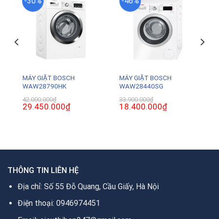
-30%
-46%
MÁY GIẶT BOSCH
MÁY GIẶT BOSCH
WAW28790HK
WAW28440SG
42.000.000
₫
33.900.000
₫
Giá
29.450.000
₫
Giá
Giá
18.400.000
₫
Giá
gốc
hiện
gốc
hiện
là:
tại
là:
tại
42.000.000₫.
là:
33.900.000₫.
là:
0₫.
29.450.000₫.
18.400.000₫.
THÔNG TIN LIÊN HỆ
Địa chỉ: Số 55 Đỗ Quang, Cầu Giấy, Hà Nội
Điện thoại: 0946974451