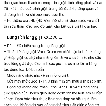
thời gian hoàn thành chương trình giặt tính bằng phút và cài
đặt kết thúc quá trình giặt trong tối đa 24h
,
tổng quan về
chương trình và chỉ báo mức tiêu thụ.
– Hệ thống giặt 4D (4D Wash System): Giúp nước và chất
tẩy rửa thấm đều vào đồ giặt, cho kết quả giặt hoàn hảo
– Dung tích lồng giặt XXL:
70 L
.
– Đèn LED chiếu sáng trong lồng giặt
– Thiết kế lồng giặt
VarioDrum
với chất liệu là thép không
gỉ: Giúp giặt cực kỳ nhẹ nhàng, êm ái và chuyên sâu nhờ cấu
trúc lồng giặt độc đáo hình các giọt nước nhỏ lồi ra tăng
tác dụng loại bỏ bụi bẩn.
– Chức năng nhắc nhở vệ sinh lồng giặt.
– Cửa máy mở được 171°, Ô kính Φ32cm, màu đen bạc xám.
– Động cơ không chổi than
EcoSilence Drive™
: Công nghệ
độc quyền của Bosch giúp động cơ mạnh mẽ hơn, êm ái, bền
bỉ hơn. Đảm bảo tiêu thụ điện năng thấp và hiệu quả làm
sạch cao. Không chỉ vậy, công nghệ tiên tiến giúp động cơ