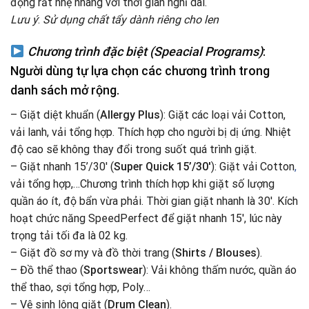
động rất nhẹ nhàng với thời gian nghỉ dài.
Lưu ý
:
Sử dụng chất tẩy dành riêng cho len
Chương trình đặc biệt (Speacial Programs)
:
Người dùng tự lựa chọn các chương trình trong
danh sách mở rộng.
– Giặt diệt khuẩn (
Allergy Plus
): Giặt các loại vải Cotton,
vải lanh, vải tổng hợp. Thích hợp cho người bị dị ứng. Nhiệt
độ cao sẽ không thay đổi trong suốt quá trình giặt.
– Giặt nhanh 15’/30′ (
Super Quick 15’/30′
): Giặt vải Cotton
,
vải tổng hợp,…Chương trình thích hợp khi giặt số lượng
quần áo ít, độ bẩn vừa phải. Thời gian giặt nhanh là 30′. Kích
hoạt chức năng SpeedPerfect để giặt nhanh 15′, lúc này
trọng tải tối đa là 02 kg.
– Giặt đồ sơ my và đồ thời trang (
Shirts / Blouses
).
– Đồ thể thao (
Sportswear
): Vải không thấm nước, quần áo
thể thao, sợi tổng hợp, Poly…
– Vệ sinh lông giặt (
Drum Clean
).