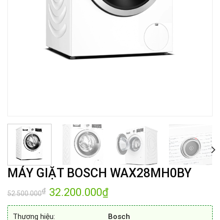
MÁY GIẶT BOSCH WAX28MH0BY
Giá
32.200.000
₫
Giá
₫
52.500.000
gốc
hiện
là:
tại
52.500.000₫.
là:
Thương hiệu:
Bosch
32.200.000₫.