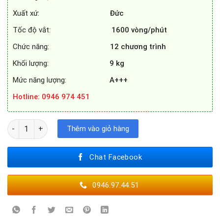
Xuất xứ:
Đức
Tốc độ vắt:
1600
vòng/phút
Chức năng:
12 chương trình
Khối lượng:
9 kg
Mức năng lượng:
A+++
Hotline
: 0946 974 451
MÁY GIẶT BOSCH WAX28MH0BY số lượng
Thêm vào giỏ hàng
Chat Facebook
0946.97.44.51