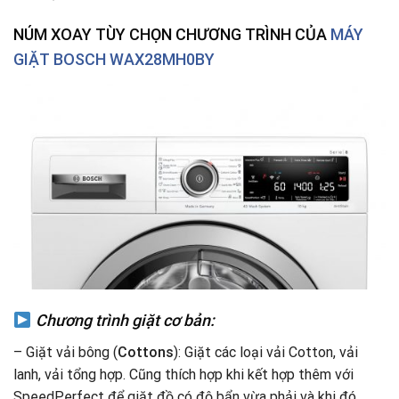
NÚM XOAY TÙY CHỌN CHƯƠNG TRÌNH CỦA
MÁY
GIẶT BOSCH WAX28MH0BY
Chương trình giặt cơ bản:
– Giặt vải bông (
Cottons
): Giặt các loại vải Cotton, vải
lanh, vải tổng hợp. Cũng thích hợp khi kết hợp thêm với
SpeedPerfect để giặt đồ có độ bẩn vừa phải và khi đó