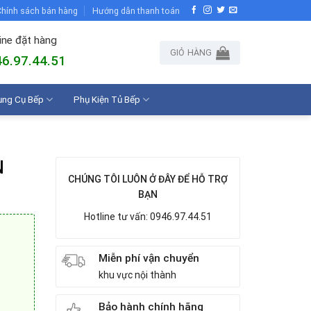
hính sách bán hàng
Hướng dẫn thanh toán
ine đặt hàng
GIỎ HÀNG
6.97.44.51
ụng Cụ Bếp
Phụ Kiện Tủ Bếp
N
CHÚNG TÔI LUÔN Ở ĐÂY ĐỂ HỖ TRỢ
BẠN
Hotline tư vấn: 0946.97.44.51
Miễn phí vận chuyển
khu vực nội thành
Bảo hành chính hãng