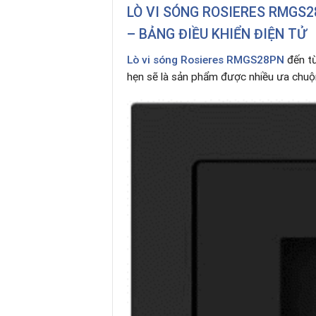
LÒ VI SÓNG ROSIERES RMGS2
– BẢNG ĐIỀU KHIỂN ĐIỆN TỬ
Lò vi sóng Rosieres RMGS28PN
đến từ
hẹn sẽ là sản phẩm được nhiều ưa chuộn