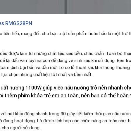
res RMGS28PN
 tiên tiến, mang đến cho bạn một sản phẩm hoàn hảo là một trợ t
 đều được làm từ những chất liệu siêu bền, chắc chắn. Toàn bộ thâ
để lại dấu vân tay mà còn dễ dàng vệ sinh sau khi sử dụng. Bên t
bám dính bụi bẩn và dầu mỡ. Lò có lỗ thoát khí, khá thông thoáng
lựa chọn những chất liệu tốt nhất và bền nhất.
 suất nướng
1100W
giúp việc nấu nướng trở nên nhanh ch
bị thêm phím khóa trẻ em an toàn, nên bạn có thể hoàn 
ới nút khởi động nhanh trong 30 giây tiết kiệm thời gian nấu nướ
lò đang hoạt động. Lò được tích hợp các chức năng an toàn như: hệ
n cho người sử dụng.