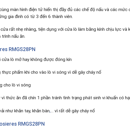
ố cùng màn hình điện tử hiển thị đầy đủ các chế độ nấu và các mức
ững gia đình có từ 3 đến 6 thành viên.
ửa rất nhẹ nhàng, tiện dụng với cửa lò làm bằng kính chịu lực và 
trình nấu ăn.
eres RMGS28PN
hi cửa lò mở hay không được đóng kín
thực phẩm khi cho vào lò vi sóng vì dễ gây cháy nổ
 cho lò vi sóng
vì thức ăn đã chín 1 phần tránh tình trạng phát sinh vi khuẩn có h
vải như khăn tay, khăn bàn
,
… vì rất dễ gây cháy nổ
osieres RMGS28PN