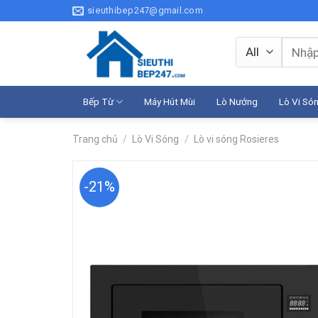
Skip
sieuthibep247@gmail.com
to
content
Tìm
kiếm:
Bếp Từ
Máy Hút Mùi
Lò Nướng
Lò Vi Só
Trang chủ
/
Lò Vi Sóng
/
Lò vi sóng Rosieres
-21%