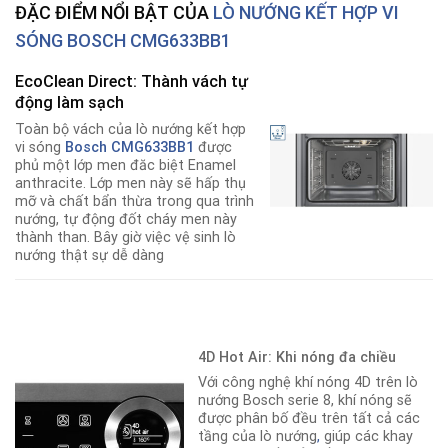
ĐẶC ĐIỂM NỔI BẬT CỦA
LÒ NƯỚNG KẾT HỢP VI
SÓNG BOSCH CMG633BB1
EcoClean Direct: Thành vách tự
động làm sạch
Toàn bộ vách của lò nướng kết hợp
vi sóng
Bosch CMG633BB1
được
phủ một lớp men đăc biệt Enamel
anthracite. Lớp men này sẽ hấp thụ
mỡ và chất bẩn thừa trong qua trình
nướng, tự động đốt cháy men này
thành than. Bây giờ việc vệ sinh lò
nướng thật sự dễ dàng
4D Hot Air: Khi nóng đa chiều
Với công nghệ khí nóng 4D trên lò
nướng Bosch serie 8, khí nóng sẽ
được phân bố đều trên tất cả các
tầng của lò nướng
,
giúp các khay