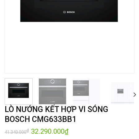
LÒ NƯỚNG KẾT HỢP VI SÓNG
BOSCH CMG633BB1
Giá
32.290.000
₫
Giá
₫
41.340.000
gốc
hiện
là:
tại