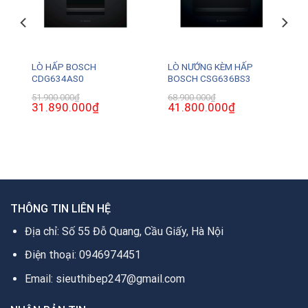
LÒ HẤP BOSCH
LÒ NƯỚNG KÈM HẤP
CDG634AS0
BOSCH CSG636BS3
51.900.000
₫
68.900.000
₫
Giá
31.890.000
₫
Giá
Giá
41.800.000
₫
Giá
gốc
hiện
gốc
hiện
là:
tại
là:
tại
51.900.000₫.
là:
68.900.000₫.
là:
31.890.000₫.
41.800.000₫.
0₫.
THÔNG TIN LIÊN HỆ
Địa chỉ: Số 55 Đỗ Quang, Cầu Giấy, Hà Nội
Điện thoại: 0946974451
Email: sieuthibep247@gmail.com