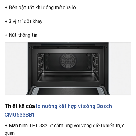
+ Đèn bật tắt khi đóng mở cửa lò
+ 3 vị trí đặt khay
+ Nút thông tin
Thiết kế của
lò nướng kết hợp vi sóng Bosch
CMG633BB1
:
+ Màn hình TFT 3×2.5″ cảm ứng với vòng điều khiển trực
quan