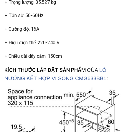
+ Trọng lượng: 35.527 kg
+ Tần số: 50-60Hz
+ Cường độ: 16A
+ Hiệu điện thế: 220-240 V
+ Chiều dài dây cắm: 150cm
KÍCH THƯỚC LẮP ĐẶT SẢN PHẨM
CỦA
LÒ
NƯỚNG KẾT HỢP VI SÓNG CMG633BB1
: