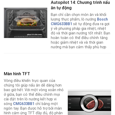
Autopilot 14: Chương trình nấu
ăn tự động
Bạn chỉ cần chọn món ăn và khối
lượng thực phẩm, lò nướng
Bosch
CMG633BB1
sẽ tự động đưa ra gợi
ý về phương pháp gia nhiệt, nhiệt
độ và thời gian nướng tốt nhất
.
Bạn
hoàn toàn có thể điều chỉnh tăng
hoặc giảm nhiệt và và thời gian
nướng mà bạn cảm thấy phù hợp
Màn hình TFT
Vòng điều khiển trực quan của
chúng tôi giúp nấu ăn dễ dàng hơn
bao giờ hết. Với một vòng xoắn nhỏ
ở giữa, bạn có thể điều chỉnh mọi
cài đặt trên lò nướng kết hợp vi
sóng
CMG633BB1
chỉ bằng một
ngón tay. Bạn được hỗ trợ bởi màn
hình cảm ứng TFT đầy đủ, độ phân