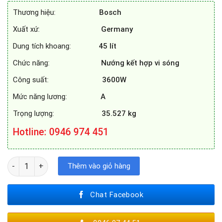
41.340.000₫.
là:
Thương hiệu:
Bosch
32.290.000₫.
Xuất xứ:
Germany
Dung tích khoang:
45
lít
Chức năng:
Nướng kết hợp vi sóng
Công suất:
3600W
Mức năng lương:
A
Trọng lượng:
35.527 kg
Hotline
: 0946 974 451
LÒ NƯỚNG KẾT HỢP VI SÓNG BOSCH CMG633BB1 số lượng
Thêm vào giỏ hàng
Chat Facebook