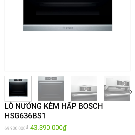
LÒ NƯỚNG KÈM HẤP BOSCH
HSG636BS1
Giá
43.390.000
₫
Giá
₫
69.900.000
gốc
hiện
là:
tại