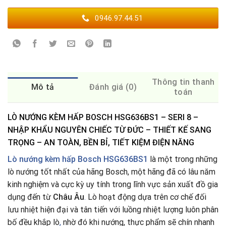
0946.97.44.51
Thông tin thanh
Mô tả
Đánh giá (0)
toán
LÒ NƯỚNG KÈM HẤP BOSCH HSG636BS1 – SERI 8 –
NHẬP KHẨU NGUYÊN CHIẾC TỪ ĐỨC – THIẾT KẾ SANG
TRỌNG – AN TOÀN, BỀN BỈ, TIẾT KIỆM ĐIỆN NĂNG
Lò nướng kèm hấp Bosch HSG636BS1
là một trong những
lò nướng tốt nhất của hãng Bosch, một hãng đã có lâu năm
kinh nghiệm và cực kỳ uy tính trong lĩnh vực sản xuất đồ gia
dụng đến từ
Châu Âu
.
Lò hoạt động dựa trên cơ chế đối
lưu nhiệt hiện đại và tân tiến với luồng nhiệt lượng luôn phân
bố đều khắp lò
,
nhờ đó khi nướng, thực phẩm sẽ chín nhanh