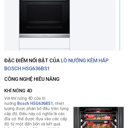
ĐẶC ĐIỂM NỔI BẬT CỦA
LÒ NƯỚNG KÈM HẤP
BOSCH HSG636BS1
CÔNG NGHỆ HIÊU NĂNG
KHÍ NÓNG 4D
Với khí nóng 4D của lò
nướng
Bosch HSG636BS1
, nhiệt
lượng được phân bổ đều trên từng
cấp độ. Điều này có nghĩa là các
đĩa có thể được đưa vào các cấp
độ từ một đến bốn và kết quả