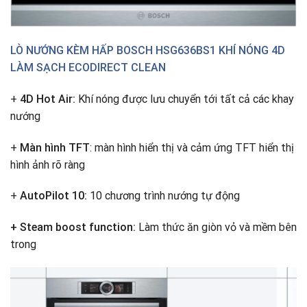
LÒ NƯỚNG KÈM HẤP BOSCH HSG636BS1 KHÍ NÓNG 4D
LÀM SẠCH ECODIRECT CLEAN
+
4D Hot Air:
Khí nóng được lưu chuyển tới tất cả các khay
nướng
+
Màn hình TFT
: màn hình hiển thị và cảm ứng TFT hiển thị
hình ảnh rõ ràng
+
AutoPilot 10:
10 chương trình nướng tự động
+ Steam boost function:
Làm thức ăn giòn vỏ và mềm bên
trong