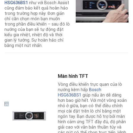
HSG636BS1
như với Bosch Assist
cũng đảm bảo kết quả hoàn hảo
trong trường hợp này. Đơn giản
chỉ cần chọn món bạn muốn
trong phần điều khiển – sau đó lò
nướng của bạn sẽ tự động đặt
kiểu gia nhiệt, nhiệt độ và thời
gian lý tưởng. Sự hoàn hảo chỉ
bằng một nút nhấn.
Màn hình TFT
Vòng điều khiển trực quan của lò
nướng kèm hấp
Bosch
HSG636BS1
giúp nấu ăn dễ dàng
hơn bao giờ hết. Với một vòng xoắn
nhỏ ở giữa, bạn có thể điều chỉnh
mọi cài đặt trên lò chỉ bằng một
ngón tay. Bạn được hỗ trợ bởi màn
hình cảm ứng TFT đầy đủ, độ phân
giải cao với văn bản thuần túy và
các nút có thể chọn trực tiếp. Hình