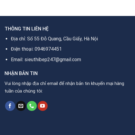
78.900.000₫.
là:
52.900.000₫.
THÔNG TIN LIÊN HỆ
Địa chỉ: Số 55 Đỗ Quang, Cầu Giấy, Hà Nội
Điện thoại: 0946974451
Email: sieuthibep247@gmail.com
NHẬN BẢN TIN
Vui lòng nhập địa chỉ email để nhận bản tin khuyến mại hàng
tuần của chúng tôi: