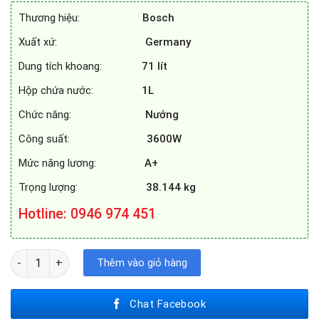
69.900.000₫.
là:
Thương hiệu:
Bosch
43.390.000₫.
Xuất xứ:
Germany
Dung tích khoang:
71
lít
Hộp chứa nước:
1L
Chức năng:
Nướng
Công suất:
3600W
Mức năng lương:
A+
Trọng lượng:
38.144 kg
Hotline
: 0946 974 451
LÒ NƯỚNG KÈM HẤP BOSCH HSG636BS1 số lượng
Thêm vào giỏ hàng
Chat Facebook