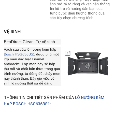
ảnh mô tả rõ ràng và văn bản thông
tin hỗ trợ và hướng dẫn bạn qua
từng bước điều hướng thông qua
các tùy chọn chương trình.
VỆ SINH
EcoDirect Clean: Tự vệ sinh
Vách sau của lò nướng kèm hấp
Bosch HSG636BS1
được phủ một
lớp men đăc biệt Enamel
anthracite. Lớp men này sẽ hấp
thụ mỡ và chất bẩn thừa trong qua
trình nướng, tự động đốt cháy men
này thành than. Bây giờ việc vệ
sinh lò nướng thật sự dễ dàng
THÔNG TIN CHI TIẾT SẢN PHẨM CỦA
LÒ NƯỚNG KÈM
HẤP BOSCH HSG636BS1
: