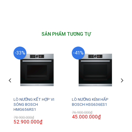
SẢN PHẨM TƯƠNG TỰ
-33%
-41%
LÒ NƯỚNG KẾT HỢP VI
LÒ NƯỚNG KÈM HẤP
SÓNG BOSCH
BOSCH HSG636ES1
HMG656RS1
76.900.000
₫
Giá
45.000.000
₫
Giá
78.900.000
₫
gốc
hiện
Giá
52.900.000
₫
Giá
là:
tại
gốc
hiện
76.900.000₫.
là:
là:
tại
0₫.
45.000.000₫.