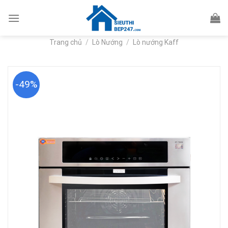
Skip
to
content
Trang chủ
/
Lò Nướng
/
Lò nướng Kaff
-49%