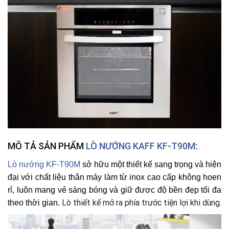
MÔ TẢ SẢN PHẨM
LÒ NƯỚNG KAFF KF-T90M
:
Lò nướng
KF-T90M
sở hữu một thiết kế sang trọng và hiện
đại với chất liệu thân máy làm từ inox cao cấp không hoen
rỉ, luôn mang vẻ sáng bóng và giữ đươc độ bền đẹp tối đa
Lò thiết kế mở ra phía trước tiện lợi khi dùng.
theo thời gian.