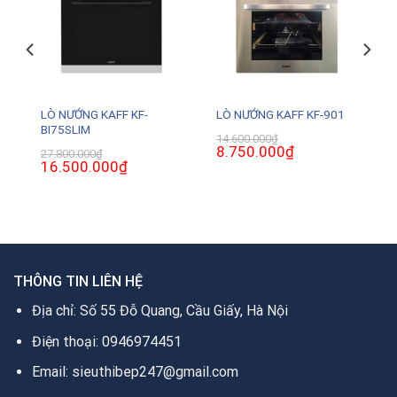
LÒ NƯỚNG KAFF KF-
S
LÒ NƯỚNG KAFF KF-901
BI75SLIM
14.600.000
₫
Giá
8.750.000
₫
Giá
27.800.000
₫
gốc
hiện
Giá
16.500.000
₫
Giá
là:
tại
gốc
hiện
14.600.000₫.
là:
là:
tại
0₫.
8.750.000₫.
27.800.000₫.
là:
16.500.000₫.
THÔNG TIN LIÊN HỆ
Địa chỉ: Số 55 Đỗ Quang, Cầu Giấy, Hà Nội
Điện thoại: 0946974451
Email: sieuthibep247@gmail.com