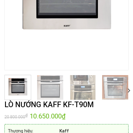
LÒ NƯỚNG KAFF KF-T90M
Giá
10.650.000
₫
Giá
₫
20.800.000
gốc
hiện
là:
tại
20.800.000₫.
là:
Thương hiệu:
Kaff
10.650.000₫.