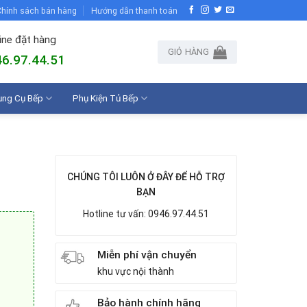
hính sách bán hàng
Hướng dẫn thanh toán
ine đặt hàng
GIỎ HÀNG
6.97.44.51
ụng Cụ Bếp
Phụ Kiện Tủ Bếp
CHÚNG TÔI LUÔN Ở ĐÂY ĐỂ HỖ TRỢ
BẠN
Hotline tư vấn: 0946.97.44.51
Miễn phí vận chuyển
khu vực nội thành
Bảo hành chính hãng