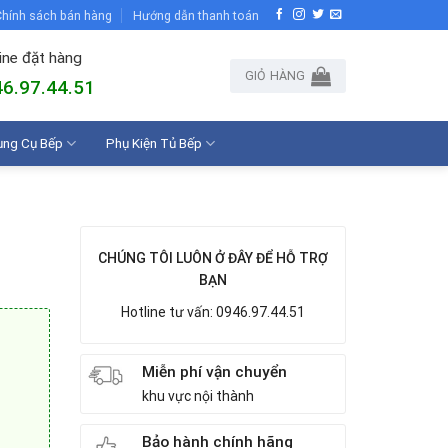
hính sách bán hàng
Hướng dẫn thanh toán
ine đặt hàng
GIỎ HÀNG
6.97.44.51
ụng Cụ Bếp
Phụ Kiện Tủ Bếp
CHÚNG TÔI LUÔN Ở ĐÂY ĐỂ HỖ TRỢ
BẠN
Hotline tư vấn: 0946.97.44.51
Miễn phí vận chuyển
khu vực nội thành
Bảo hành chính hãng