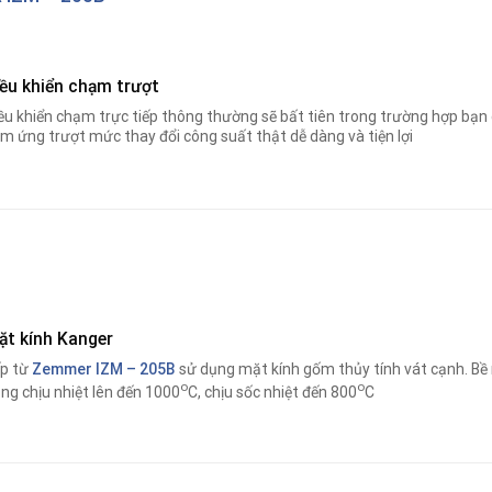
iều khiển chạm trượt
ều khiển chạm trực tiếp thông thường sẽ bất tiên trong trường hợp bạn 
m ứng trượt mức thay đổi công suất thật dễ dàng và tiện lợi
ặt kính Kanger
p từ
Zemmer IZM – 205B
sử dụng mặt kính gốm thủy tính vát cạnh. Bề 
o
o
ng chịu nhiệt lên đến 1000
C, chịu sốc nhiệt đến 800
C