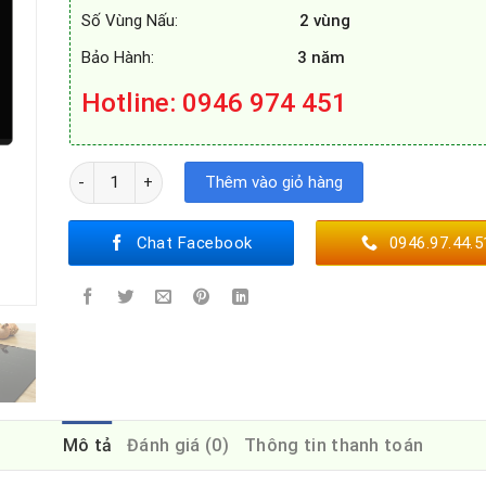
Số Vùng Nấu:
2 vùng
Bảo Hành:
3 năm
Hotline: 0946 974 451
BẾP TỪ ZEMMER IZM - 205B số lượng
Thêm vào giỏ hàng
Chat Facebook
0946.97.44.5
Mô tả
Đánh giá (0)
Thông tin thanh toán