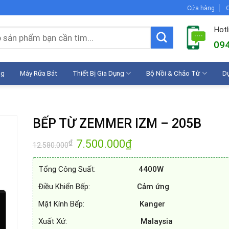
Cửa hàng
C
Hotl
094
ng
Máy Rửa Bát
Thiết Bị Gia Dụng
Bộ Nồi & Chảo Từ
D
BẾP TỪ ZEMMER IZM – 205B
Giá
7.500.000
₫
Giá
₫
12.580.000
gốc
hiện
là:
tại
12.580.000₫.
là:
Tổng Công Suất:
4400W
7.500.000₫.
Điều Khiển Bếp:
Cảm ứng
Mặt Kính Bếp:
Kanger
Xuất Xứ:
Malaysia