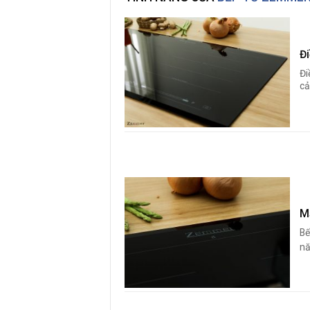
Đ
Đi
cả
M
Bế
nă