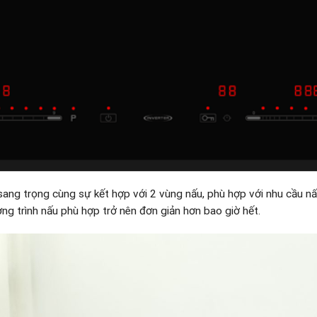
ang trọng cùng sự kết hợp với 2 vùng nấu, phù hợp với nhu cầu n
ơng trình nấu phù hợp trở nên đơn giản hơn bao giờ hết.