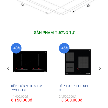
SẢN PHẨM TƯƠNG TỰ
-48%
-45%
E
BẾP TỪ SPELIER SPM-
BẾP TỪ SPELIER SPF –
729I PLUS
938I
11.900.000
₫
24.500.000
₫
Giá
6.150.000
₫
Giá
Giá
13.500.000
₫
Giá
gốc
hiện
gốc
hiện
là:
tại
là:
tại