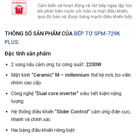
Cảm biến sẽ hoạt động và tắt bếp ngay lập tức
khi phát hiện nước sôi tràn ra mặt điều khiển,
qua đó bảo vệ được bảng mạch điều khiển bếp.
THÔNG SỐ SẢN PHẨM CỦA
BẾP TỪ
SPM-729K
PLUS
:
Đặc tính sản phẩm
2 vùng nấu cảm ứng từ công suất:
2200W
Mặt kính
“Ceramic” M – millennium
thế hệ mới, bo viền
nhôm cao cấp
Công nghệ
“Dual core inverter”
siêu tiết kiệm năng
lượng
Hệ thống điều khiển
“Slider Control”
cảm ứng điện cực,
nhanh và chính xác
Hai bảng điều khiển riêng biệt