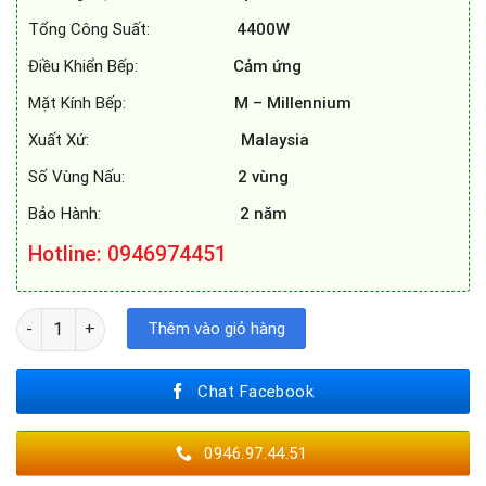
Tổng Công Suất:
4400W
Điều Khiển Bếp:
Cảm ứng
Mặt Kính Bếp:
M – Millennium
Xuất Xứ:
Malaysia
Số Vùng Nấu:
2 vùng
Bảo Hành:
2 năm
Hotline: 0946974451
BẾP TỪ SPELIER SPM-729K PLUS số lượng
Thêm vào giỏ hàng
Chat Facebook
0946.97.44.51