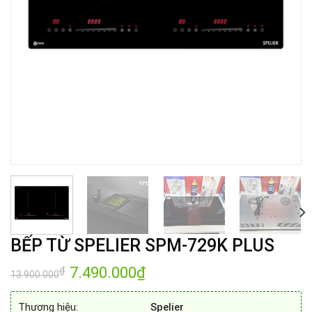
BẾP TỪ SPELIER SPM-729K PLUS
Giá
7.490.000
₫
Giá
₫
13.900.000
gốc
hiện
là:
tại
13.900.000₫.
là:
Thương hiệu:
Spelier
7.490.000₫.