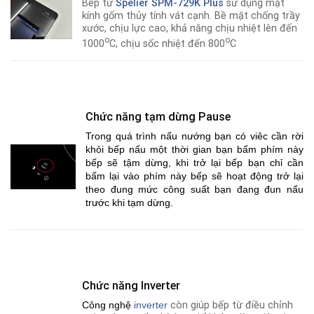
Bếp từ
Spelier SPM-729K Plus
sử dụng mặt
kính gốm thủy tính vát cạnh. Bề mặt chống trầy
xước, chịu lực cao, khả năng chịu nhiệt lên đến
o
o
1000
C, chịu sốc nhiệt đến 800
C
Chức năng tạm dừng Pause
Trong quá trình nấu nướng bạn có viêc cần rời
khỏi bếp nấu một thời gian bạn bấm phím này
bếp sẽ tậm dừng, khi trở lại bếp bạn chỉ cần
bấm lại vào phím này bếp sẽ hoạt động trở lại
theo đung mức công suất bạn đang đun nấu
trước khi tạm dừng.
Chức năng Inverter
Công nghệ
i
nverter
còn giúp bếp từ điều chỉnh