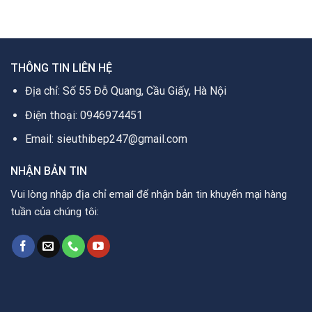
11.900.000₫.
là:
24.500.000₫.
là:
0₫.
6.150.000₫.
13.500.000₫.
THÔNG TIN LIÊN HỆ
Địa chỉ: Số 55 Đỗ Quang, Cầu Giấy, Hà Nội
Điện thoại: 0946974451
Email: sieuthibep247@gmail.com
NHẬN BẢN TIN
Vui lòng nhập địa chỉ email để nhận bản tin khuyến mại hàng
tuần của chúng tôi: