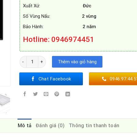
Xuất Xứ:
Đức
Số Vùng Nấu:
2 vùng
Bảo Hành:
2 năm
Hotline: 0946974451
BẾP TỪ SPELIER SPE - IC1088 số lượng
Thêm vào giỏ hàng
Chat Facebook
0946.97.44.5
Mô tả
Đánh giá (0)
Thông tin thanh toán