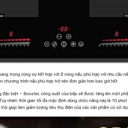
sang trọng cùng sự kết hợp với
2
vùng nấu, phù hợp với nhu cầu n
n chương trình nấu phù hợp trở nên đơn giản hơn bao giờ hết.
 đặc biệt – Booster, công suất của bếp sẽ được tăng lên một ph
uy nhiên thời gian tối đa mặc định dùng chức năng này là 10 phút /
 trội giúp làm giảm lượng tiêu thụ điện của các sản phẩm có sử dụ