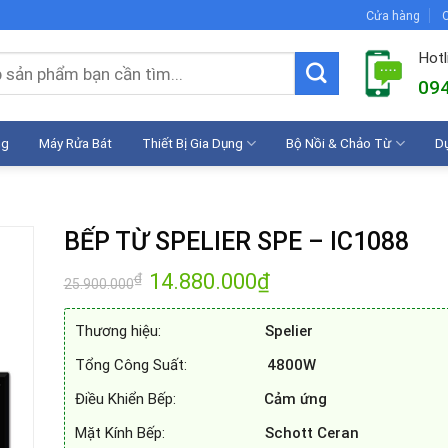
Cửa hàng
C
Hotl
094
ng
Máy Rửa Bát
Thiết Bị Gia Dụng
Bộ Nồi & Chảo Từ
D
BẾP TỪ SPELIER SPE – IC1088
Giá
14.880.000
₫
Giá
₫
25.900.000
gốc
hiện
là:
tại
25.900.000₫.
là:
Thương hiệu:
Spelier
14.880.000₫.
Tổng Công Suất:
4800W
Điều Khiển Bếp:
Cảm ứng
Mặt Kính Bếp:
Schott Ceran