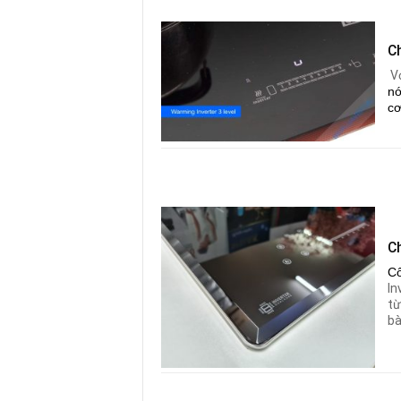
C
V
nó
cơ
C
C
In
từ
bà