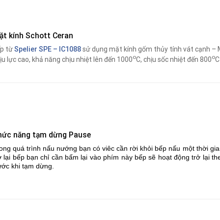
ặt kính Schott Ceran
p từ
Spelier SPE – IC1088
sử dụng mặt kính gốm thủy tính vát cạnh – 
o
o
ịu lực cao, khả năng chịu nhiệt lên đến 1000
C, chịu sốc nhiệt đến 800
C
hức năng tạm dừng Pause
ong quá trình nấu nướng bạn có viêc cần rời khỏi bếp nấu một thời g
ở lại bếp bạn chỉ cần bấm lại vào phím này bếp sẽ hoạt động trở lại
ước khi tạm dừng.