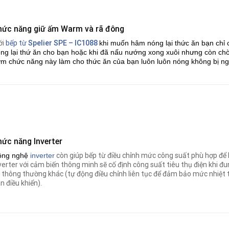
hức năng giữ ấm Warm và rã đông
ới
bếp từ
Spelier SPE – IC1088
khi muốn hâm nóng lại thức ăn bạn chỉ
ng lại thứ ăn cho bạn hoặc khi đã nấu nướng xong xuôi nhưng còn c
m chức năng này làm cho thức ăn của bạn luôn luôn nóng không bị ng
hức năng Inverter
ông nghệ
i
nverter
còn giúp bếp từ điều chỉnh mức công suất phù hợp để 
verter với cảm biến thông minh sẽ cố định công suất tiêu thụ điện khi đ
 thông thường khác (tự động điều chỉnh liên tục để đảm bảo mức nhiệt 
n điều khiển).