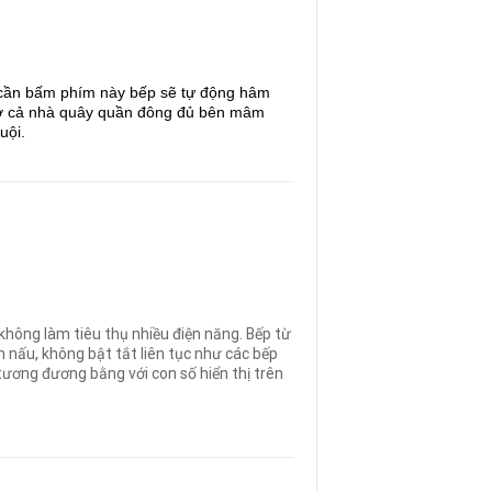
 cần bấm phím này bếp sẽ tự động hâm
hờ cả nhà quây quần đông đủ bên mâm
uội.
không làm tiêu thụ nhiều điện năng. Bếp từ
un nấu
,
không bật tắt liên tục như các bếp
tương đương bằng với con số hiển thị trên