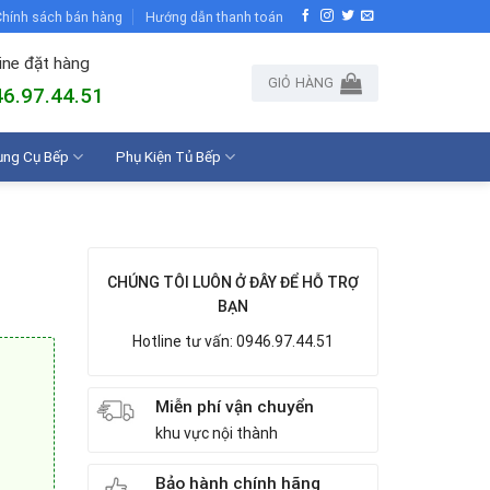
hính sách bán hàng
Hướng dẫn thanh toán
ine đặt hàng
GIỎ HÀNG
6.97.44.51
ụng Cụ Bếp
Phụ Kiện Tủ Bếp
CHÚNG TÔI LUÔN Ở ĐÂY ĐỂ HỖ TRỢ
BẠN
Hotline tư vấn: 0946.97.44.51
Miễn phí vận chuyển
khu vực nội thành
Bảo hành chính hãng