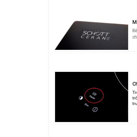
M
Bế
ch
C
Tr
tr
tr