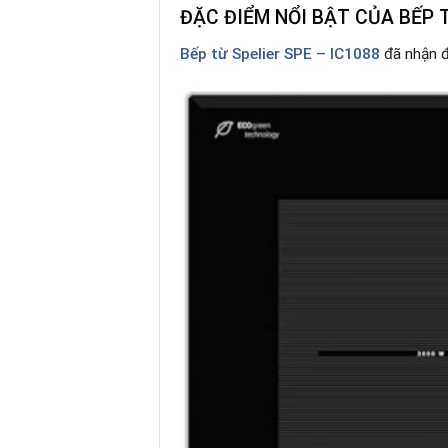
ĐẶC ĐIỂM NỔI BẬT CỦA BẾP T
Bếp từ Spelier SPE – IC1088
đã nhận đ