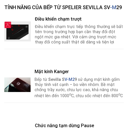
TÍNH NĂNG CỦA BẾP TỪ SPELIER SEVILLA SV
-M
29
Điều khiển chạm trượt
Điều khiển chạm trực tiếp thông thường sẽ bất
tiên trong trường hợp bạn cần thay đổi đột
ngột mức gia nhiệt. Với cảm ứng trượt mức
thay đổi công suất thật dễ dàng và tiện lợi
Mặt kính Kanger
Bếp từ
Sevilla S
V-M2
9
sử dụng mặt kính gốm
thủy tính vát cạnh – bo viền nhôm. Bề mặt
chống trầy xước, chịu lực cao, khả năng chịu
o
o
nhiệt lên đến 1000
C, chịu sốc nhiệt đến 800
C
Chức năng tạm dừng Pause