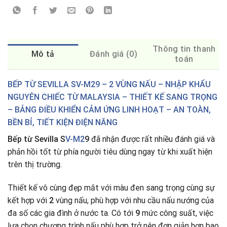
Thông tin thanh
Mô tả
Đánh giá (0)
toán
BẾP TỪ SEVILLA SV-M29 – 2 VÙNG NẤU – NHẬP KHẨU
NGUYÊN CHIẾC TỪ MALAYSIA – THIẾT KẾ SANG TRỌNG
– BẢNG ĐIỀU KHIỂN CẢM ỨNG LINH HOẠT – AN TOÀN,
BỀN BỈ, TIẾT KIỆN ĐIỆN NĂNG
Bếp từ Sevilla S
V-M2
9
đã nhận được rất nhiều đánh giá và
phản hồi tốt từ phía người tiêu dùng ngay từ khi xuất hiện
trên thị trường.
Thiết kế vô cùng đẹp mắt với màu đen sang trọng cùng sự
kết hợp với
2
vùng nấu, phù hợp với nhu cầu nấu nướng của
đa số các gia đình ở nước ta
.
Có tới
9
mức công suất, việc
lựa chọn chương trình nấu phù hợp trở nên đơn giản hơn bao