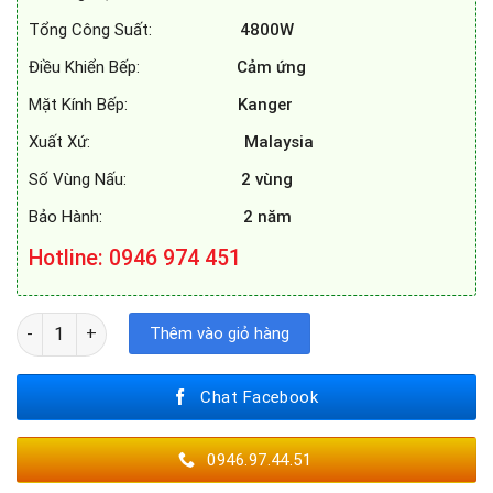
Tổng Công Suất:
4800W
Điều Khiển Bếp:
Cảm ứng
Mặt Kính Bếp:
Kanger
Xuất Xứ:
Malaysia
Số Vùng Nấu:
2 vùng
Bảo Hành:
2 năm
Hotline: 0946 974 451
BẾP TỪ SEVILLA SV-M29 số lượng
Thêm vào giỏ hàng
Chat Facebook
0946.97.44.51