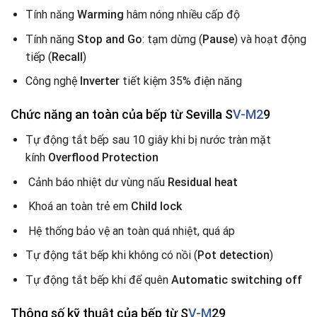
Tính năng
Warming
hâm nóng nhiều cấp độ
Tính năng
Stop and Go
: tạm dừng (
Pause
) và hoạt động
tiếp (
Recall
)
Công nghệ
Inverter
tiết kiệm 35% điện năng
Chức năng an toàn của bếp từ Sevilla S
V-M2
9
Tự động tắt bếp sau 10 giây khi bị nước tràn mặt
kính
Overflood Protection
Cảnh báo nhiệt dư vùng nấu
Residual heat
Khoá an toàn trẻ em
Child lock
Hệ thống bảo vệ an toàn quá nhiệt, quá áp
Tự động tắt bếp khi không có nồi (
Pot detection
)
Tự động tắt bếp khi để quên
Automatic switching off
Thông số kỹ thuật của bếp từ S
V-M
29