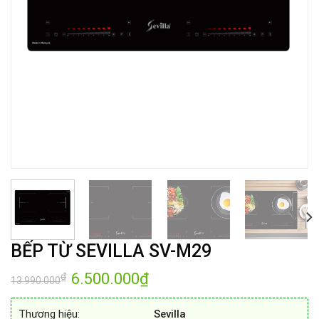
BẾP TỪ SEVILLA SV-M29
Giá
6.500.000
₫
Giá
₫
13.990.000
gốc
hiện
là:
tại
13.990.000₫.
là:
Thương hiệu:
Sevilla
6.500.000₫.