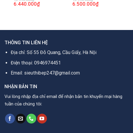
Giá
6.440.000
₫
Giá
Giá
6.500.000
₫
Giá
gốc
hiện
gốc
hiện
là:
tại
là:
tại
13.990.000₫.
là:
13.990.000₫.
là:
.
6.440.000₫.
6.500.000₫.
THÔNG TIN LIÊN HỆ
Địa chỉ: Số 55 Đỗ Quang, Cầu Giấy, Hà Nội
Điện thoại: 0946974451
Email: sieuthibep247@gmail.com
NHẬN BẢN TIN
Vui lòng nhập địa chỉ email để nhận bản tin khuyến mại hàng
tuần của chúng tôi: