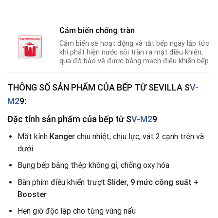
Cảm biến chống tràn
Cảm biến sẽ hoạt động và tắt bếp ngay lập tức
khi phát hiện nước sôi tràn ra mặt điều khiển,
qua đó bảo vệ được bảng mạch điều khiển bếp.
THÔNG SỐ SẢN PHẨM CỦA
BẾP TỪ SEVILLA S
V-
M2
9:
Đặc tính sản phẩm của bếp từ S
V-M2
9
Mặt kính
Kanger
chịu nhiệt, chịu lực, vát 2 cạnh trên và
dưới
Bụng bếp bằng thép không gỉ, chống oxy hóa
Bàn phím điều khiển trượt
Slider
,
9 mức công suất +
Booster
Hẹn giờ độc lập cho từng vùng nấu