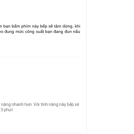
ian bạn bấm phím này bếp sẽ tậm dừng, khi
 theo đung mức công suất bạn đang đun nấu
u năng nhanh hơn
.
Với tính năng này bếp sẽ
 3 phút