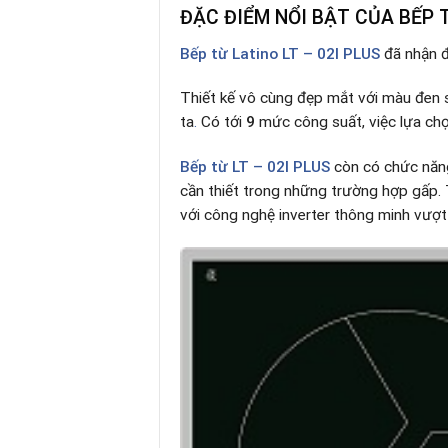
ĐẶC ĐIỂM NỔI BẬT CỦA BẾP T
Bếp từ
Latino LT – 02I PLUS
đã nhận đư
Thiết kế vô cùng đẹp mắt với màu đen 
ta
.
Có tới
9
mức công suất, việc lựa chọ
Bếp từ
LT – 02I PLUS
còn có chức năn
cần thiết trong những trường hợp gấp. T
với công nghệ inverter thông minh vượt