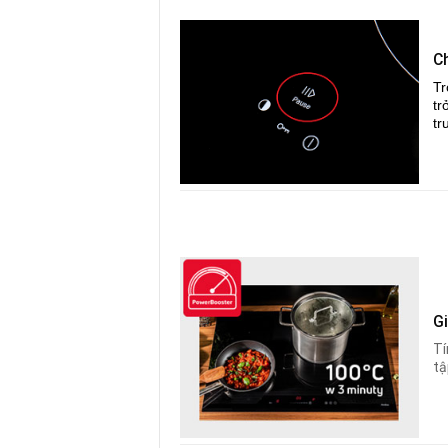
C
Tr
tr
tr
G
Tí
tậ