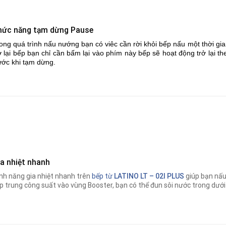
hức năng tạm dừng Pause
ong quá trình nấu nướng bạn có viêc cần rời khỏi bếp nấu một thời g
ở lại bếp bạn chỉ cần bấm lại vào phím này bếp sẽ hoạt động trở lại
ước khi tạm dừng.
ia nhiệt nhanh
nh năng gia nhiệt nhanh trên
bếp từ
LATINO LT – 02I PLUS
giúp bạn nấ
p trung công suất vào vùng Booster, bạn có thể đun sôi nước trong dưới