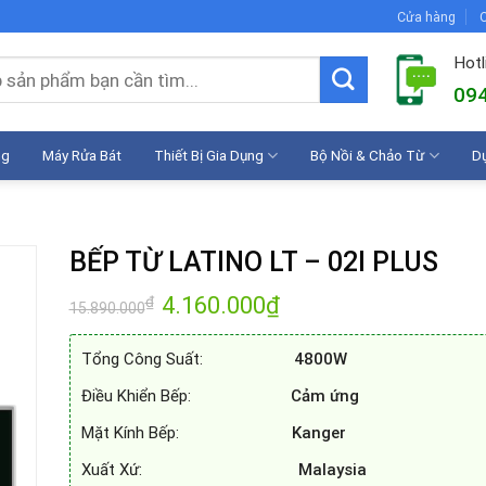
Cửa hàng
C
Hotl
094
ng
Máy Rửa Bát
Thiết Bị Gia Dụng
Bộ Nồi & Chảo Từ
D
BẾP TỪ LATINO LT – 02I PLUS
Giá
4.160.000
₫
Giá
₫
15.890.000
gốc
hiện
là:
tại
15.890.000₫.
là:
Tổng Công Suất:
4800W
4.160.000₫.
Điều Khiển Bếp:
Cảm ứng
Mặt Kính Bếp:
Kanger
Xuất Xứ:
Malaysia