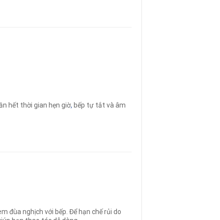
ần hết thời gian hẹn giờ
,
bếp tự tắt và âm
m đùa nghịch với bếp. Để hạn chế rủi do