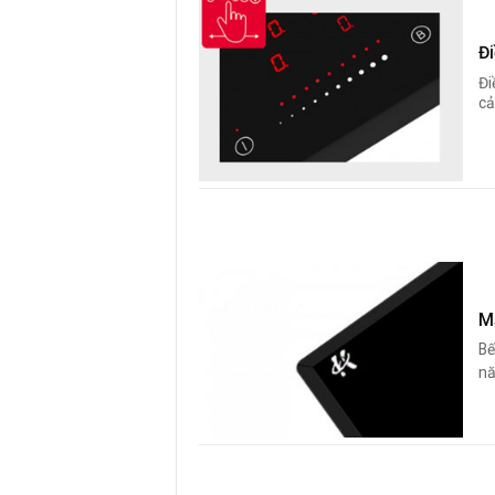
Đ
Đi
cả
M
Bế
nă