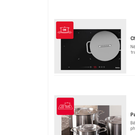
C
Nế
tr
P
Bế
ph