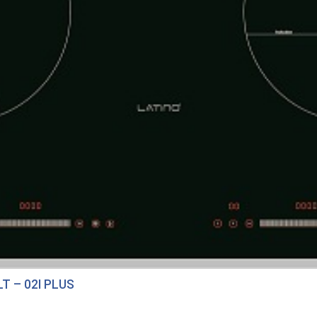
T – 02I PLUS