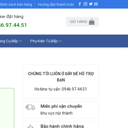
hính sách bán hàng
Hướng dẫn thanh toán
ine đặt hàng
GIỎ HÀNG
6.97.44.51
ụng Cụ Bếp
Phụ Kiện Tủ Bếp
CHÚNG TÔI LUÔN Ở ĐÂY ĐỂ HỖ TRỢ
BẠN
Hotline tư vấn: 0946.97.44.51
Miễn phí vận chuyển
khu vực nội thành
Bảo hành chính hãng