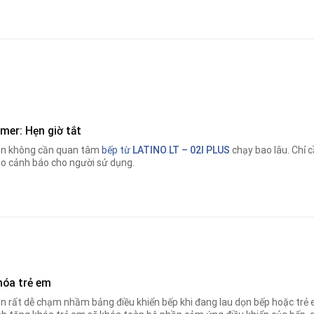
mer: Hẹn giờ tắt
n không cần quan tâm
bếp từ
LATINO LT – 02I PLUS
chạy bao lâu. Chỉ c
o cảnh báo cho người sử dụng.
hóa trẻ em
n rất dễ chạm nhầm bảng điều khiển bếp khi đang lau dọn bếp hoặc trẻ e