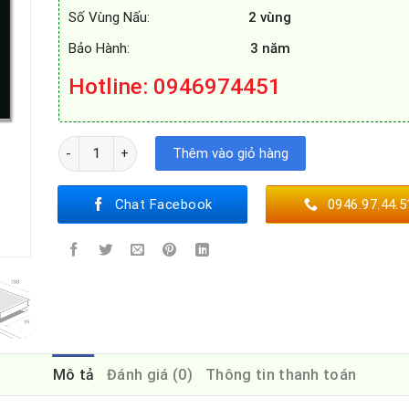
Số Vùng Nấu:
2 vùng
Bảo Hành:
3 năm
Hotline: 0946974451
BẾP TỪ LATINO LT - 02I PLUS số lượng
Thêm vào giỏ hàng
Chat Facebook
0946.97.44.5
Mô tả
Đánh giá (0)
Thông tin thanh toán