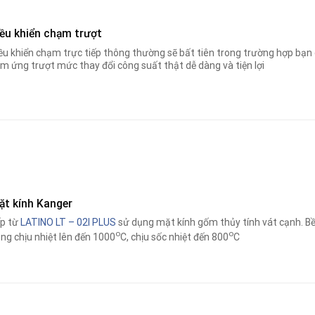
iều khiển chạm trượt
ều khiển chạm trực tiếp thông thường sẽ bất tiên trong trường hợp bạn 
m ứng trượt mức thay đổi công suất thật dễ dàng và tiện lợi
ặt kính Kanger
p từ
LATINO LT – 02I PLUS
sử dụng mặt kính gốm thủy tính vát cạnh. Bề
o
o
ng chịu nhiệt lên đến 1000
C, chịu sốc nhiệt đến 800
C