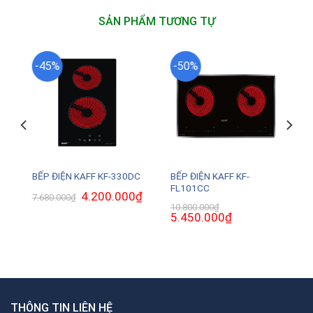
SẢN PHẨM TƯƠNG TỰ
-45%
-50%
BẾP ĐIỆN KAFF KF-
C
BẾP ĐIỆN KAFF KF-330DC
FL101CC
₫
Giá
Giá
4.200.000
₫
Giá
7.680.000
₫
hiện
gốc
hiện
10.800.000
₫
tại
là:
tại
Giá
5.450.000
₫
Giá
là:
7.680.000₫.
là:
gốc
hiện
4.900.000₫.
4.200.000₫.
là:
tại
10.800.000₫.
là:
5.450.000₫.
THÔNG TIN LIÊN HỆ