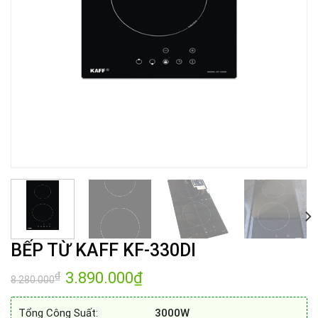
BẾP TỪ KAFF KF-330DI
Giá
3.890.000
₫
Giá
₫
8.280.000
gốc
hiện
là:
tại
8.280.000₫.
là:
Tổng Công Suất:
3000W
3.890.000₫.