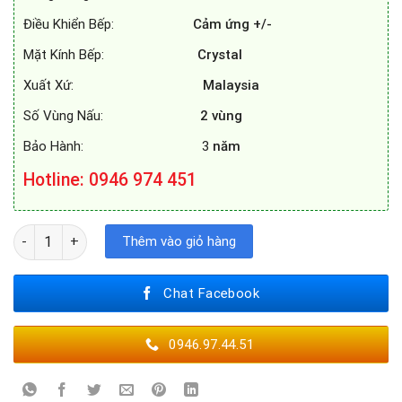
Điều Khiển Bếp:
Cảm ứng +/-
Mặt Kính Bếp:
Crystal
Xuất Xứ:
Malaysia
Số Vùng Nấu:
2 vùng
Bảo Hành: 3
năm
Hotline: 0946 974 451
BẾP TỪ KAFF KF-330DI số lượng
Thêm vào giỏ hàng
Chat Facebook
0946.97.44.51