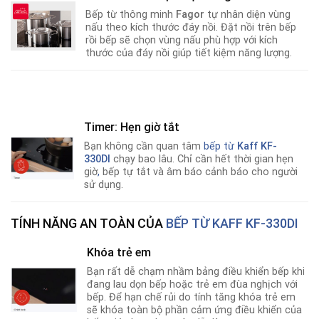
Bếp từ thông minh
Fagor
tự nhân diện vùng
nấu theo kích thước đáy nồi. Đặt nồi trên bếp
rồi bếp sẽ chọn vùng nấu phù hợp với kích
thước của đáy nồi giúp tiết kiệm năng lượng.
Timer: Hẹn giờ tắt
Bạn không cần quan tâm
bếp từ
Kaff KF-
330DI
chạy bao lâu. Chỉ cần hết thời gian hẹn
giờ
,
bếp tự tắt và âm báo cảnh báo cho người
sử dụng.
TÍNH NĂNG AN TOÀN CỦA
BẾP TỪ KAFF KF-330DI
Khóa trẻ em
Bạn rất dễ chạm nhầm bảng điều khiển bếp khi
đang lau dọn bếp hoặc trẻ em đùa nghịch với
bếp. Để hạn chế rủi do tính tăng khóa trẻ em
sẽ khóa toàn bộ phần cảm ứng điều khiển của