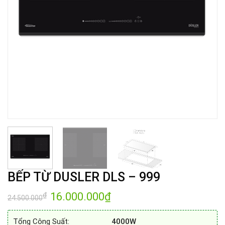
BẾP TỪ DUSLER DLS – 999
Giá
16.000.000
₫
Giá
₫
24.500.000
gốc
hiện
là:
tại
24.500.000₫.
là:
Tổng Công Suất:
4000W
16.000.000₫.