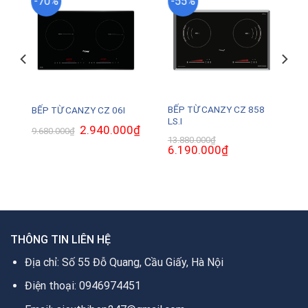
-70%
-55%
BẾP TỪ CANZY CZ 858
BẾP TỪ CANZY CZ 06I
LS.I
Giá
2.940.000
₫
Giá
9.680.000
₫
gốc
hiện
13.880.000
₫
là:
tại
Giá
6.190.000
₫
Giá
9.680.000₫.
là:
gốc
hiện
2.940.000₫.
là:
tại
.
13.880.000₫.
là:
6.190.000₫.
THÔNG TIN LIÊN HỆ
Địa chỉ: Số 55 Đỗ Quang, Cầu Giấy, Hà Nội
Điện thoại: 0946974451