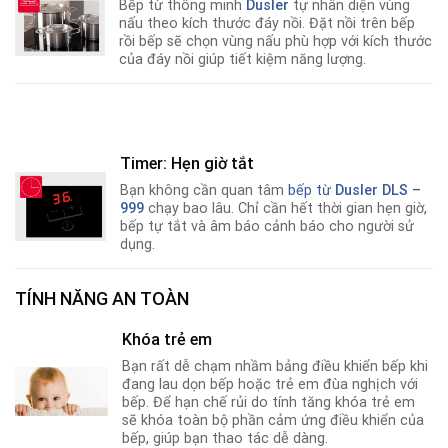
Bếp từ thông minh
Dusler
tự nhân diện vùng
nấu theo kích thước đáy nồi. Đặt nồi trên bếp
rồi bếp sẽ chọn vùng nấu phù hợp với kích thước
của đáy nồi giúp tiết kiệm năng lượng.
Timer: Hẹn giờ tắt
Bạn không cần quan tâm
bếp từ
Dusler DLS –
999
chạy bao lâu. Chỉ cần hết thời gian hẹn giờ
,
bếp tự tắt và âm báo cảnh báo cho người sử
dụng.
TÍNH NĂNG AN TOÀN
Khóa trẻ em
Bạn rất dễ chạm nhầm bảng điều khiển bếp khi
đang lau dọn bếp hoặc trẻ em đùa nghịch với
bếp. Để hạn chế rủi do tính tăng khóa trẻ em
sẽ khóa toàn bộ phần cảm ứng điều khiển của
bếp
,
giúp bạn thao tác dễ dàng.