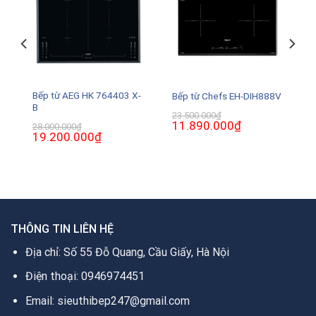
Bếp từ AEG HK 764403 X-
Bếp từ Chefs EH-DIH888V
B
23.500.000
₫
Giá
11.890.000
₫
Giá
28.000.000
₫
gốc
hiện
Giá
19.200.000
₫
Giá
là:
tại
gốc
hiện
23.500.000₫.
là:
là:
tại
11.890.000₫.
28.000.000₫.
là:
0₫.
19.200.000₫.
THÔNG TIN LIÊN HỆ
Địa chỉ: Số 55 Đỗ Quang, Cầu Giấy, Hà Nội
Điện thoại: 0946974451
Email: sieuthibep247@gmail.com