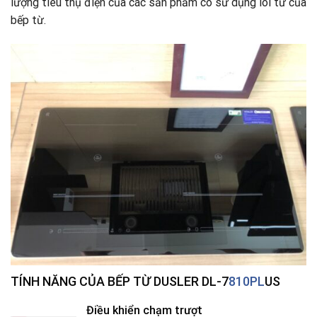
lượng tiêu thụ điện của các sản phẩm có sử dụng lõi từ của
bếp từ.
TÍNH NĂNG CỦA BẾP TỪ DUSLER DL-7
810PL
US
Điều khiển chạm trượt