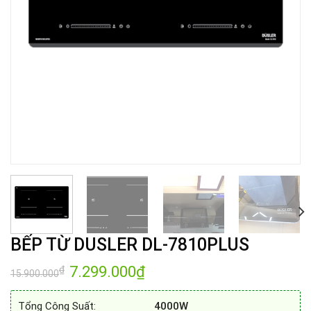
BẾP TỪ DUSLER DL-7810PLUS
Giá
7.299.000
₫
Giá
₫
15.900.000
gốc
hiện
là:
tại
15.900.000₫.
là:
Tổng Công Suất:
4000W
7.299.000₫.