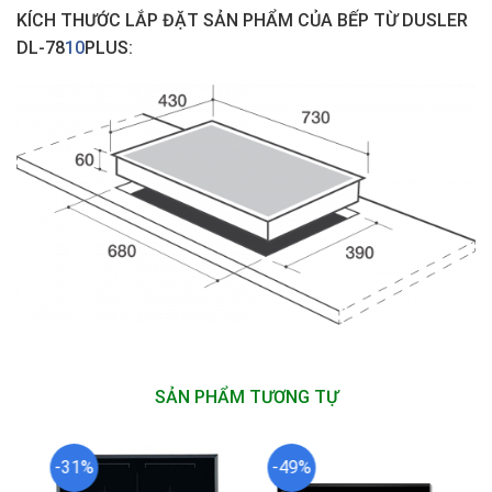
KÍCH THƯỚC LẮP ĐẶT SẢN PHẨM
CỦA
BẾP TỪ DUSLER
DL-78
10
PLUS:
SẢN PHẨM TƯƠNG TỰ
-31%
-49%