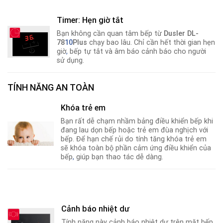
Timer: Hẹn giờ tắt
Bạn không cần quan tâm bếp từ
Dusler DL-
78
10
Plus
chạy bao lâu. Chỉ cần hết thời gian hẹn
giờ
,
bếp tự tắt và âm báo cảnh báo cho người
sử dụng.
TÍNH NĂNG AN TOÀN
Khóa trẻ em
Bạn rất dễ chạm nhầm bảng điều khiển bếp khi
đang lau dọn bếp hoặc trẻ em đùa nghịch với
bếp. Để hạn chế rủi do tính tăng khóa trẻ em
sẽ khóa toàn bộ phần cảm ứng điều khiển của
bếp
,
giúp bạn thao tác dễ dàng.
Cảnh báo nhiệt dư
Tính năng này cảnh báo nhiệt dư trên mặt bếp