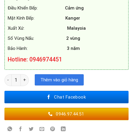
Điều Khiển Bếp:
Cảm ứng
Mặt Kính Bếp:
Kanger
Xuất Xứ:
Malaysia
Số Vùng Nấu:
2 vùng
Bảo Hành:
3 năm
Hotline: 0946974451
BẾP TỪ DUSLER DL-7810PLUS số lượng
Thêm vào giỏ hàng
Chat Facebook
0946.97.44.51