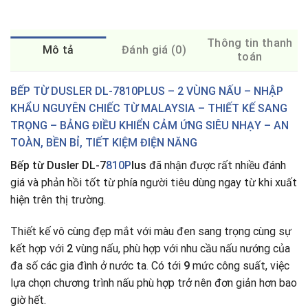
Thông tin thanh
Mô tả
Đánh giá (0)
toán
BẾP TỪ DUSLER DL-7810PLUS – 2 VÙNG NẤU – NHẬP
KHẨU NGUYÊN CHIẾC TỪ MALAYSIA – THIẾT KẾ SANG
TRỌNG – BẢNG ĐIỀU KHIỂN CẢM ỨNG SIÊU NHẠY – AN
TOÀN, BỀN BỈ, TIẾT KIỆM ĐIỆN NĂNG
Bếp từ Dusler DL-7
810P
lus
đã nhận được rất nhiều đánh
giá và phản hồi tốt từ phía người tiêu dùng ngay từ khi xuất
hiện trên thị trường.
Thiết kế vô cùng đẹp mắt với màu đen sang trọng cùng sự
kết hợp với
2
vùng nấu, phù hợp với nhu cầu nấu nướng của
đa số các gia đình ở nước ta
.
Có tới
9
mức công suất, việc
lựa chọn chương trình nấu phù hợp trở nên đơn giản hơn bao
giờ hết.