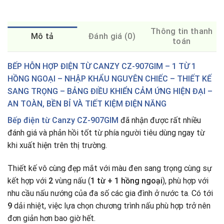
Thông tin thanh
Mô tả
Đánh giá (0)
toán
BẾP HỖN HỢP ĐIỆN TỪ CANZY CZ-907GIM – 1 TỪ 1
HỒNG NGOẠI – NHẬP KHẨU NGUYÊN CHIẾC – THIẾT KẾ
SANG TRỌNG – BẢNG ĐIỀU KHIỂN CẢM ỨNG HIỆN ĐẠI –
AN TOÀN, BỀN BỈ VÀ TIẾT KIỆM ĐIỆN NĂNG
Bếp điện từ Canzy CZ-907GIM
đã nhận được rất nhiều
đánh giá và phản hồi tốt từ phía người tiêu dùng ngay từ
khi xuất hiện trên thị trường.
Thiết kế vô cùng đẹp mắt với màu đen sang trọng cùng sự
kết hợp với
2
vùng nấu (
1 từ + 1 hồng ngoại
), phù hợp với
nhu cầu nấu nướng của đa số các gia đình ở nước ta
.
Có tới
9
dải nhiệt, việc lựa chọn chương trình nấu phù hợp trở nên
đơn giản hơn bao giờ hết.