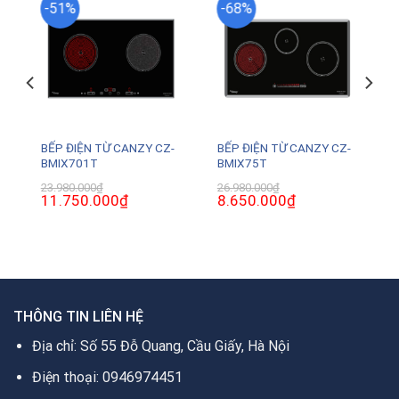
-51%
-68%
BẾP ĐIỆN TỪ CANZY CZ-
BẾP ĐIỆN TỪ CANZY CZ-
BMIX701T
BMIX75T
23.980.000
₫
26.980.000
₫
Giá
11.750.000
₫
Giá
Giá
8.650.000
₫
Giá
gốc
hiện
gốc
hiện
là:
tại
là:
tại
23.980.000₫.
là:
26.980.000₫.
là:
0₫.
11.750.000₫.
8.650.000₫.
THÔNG TIN LIÊN HỆ
Địa chỉ: Số 55 Đỗ Quang, Cầu Giấy, Hà Nội
Điện thoại: 0946974451