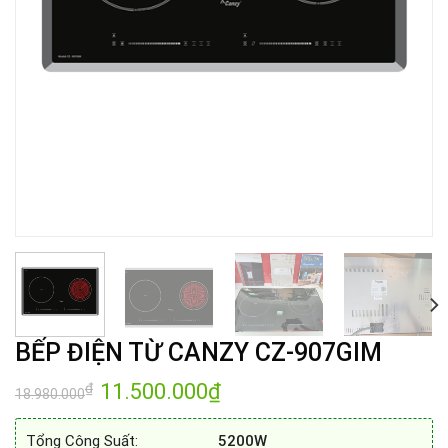
BẾP ĐIỆN TỪ CANZY CZ-907GIM
Giá
11.500.000
₫
Giá
₫
18.980.000
gốc
hiện
là:
tại
18.980.000₫.
là:
Tổng Công Suất:
5200W
11.500.000₫.