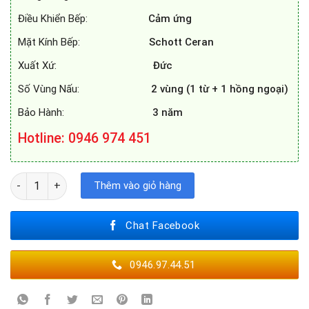
Điều Khiển Bếp:
Cảm ứng
Mặt Kính Bếp:
Schott Ceran
Xuất Xứ:
Đức
Số Vùng Nấu:
2 vùng (1 từ + 1 hồng ngoại)
Bảo Hành:
3 năm
Hotline: 0946 974 451
BẾP ĐIỆN TỪ CANZY CZ-907GIM số lượng
Thêm vào giỏ hàng
Chat Facebook
0946.97.44.51