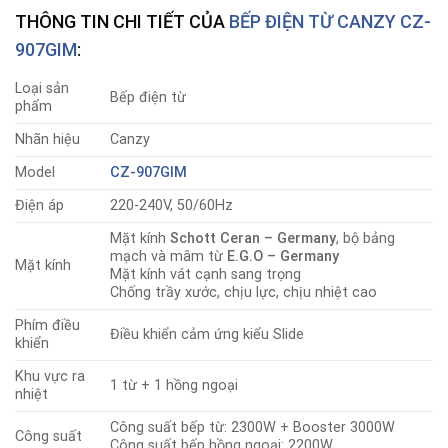
THÔNG TIN CHI TIẾT CỦA
BẾP ĐIỆN TỪ CANZY CZ-
907GIM
:
Loại sản
Bếp điện từ
phẩm
Nhãn hiệu
Canzy
Model
CZ-907GIM
Điện áp
220-240V, 50/60Hz
Mặt kính
Schott Ceran – Germany
, bộ bảng
mạch và mâm từ
E.G.O – Germany
Mặt kính
Mặt kính vát cạnh sang trọng
Chống trầy xước, chịu lực, chịu nhiệt cao
Phím điều
Điều khiển cảm ứng kiểu Slide
khiển
Khu vực ra
1 từ + 1 hồng ngoại
nhiệt
Công suất bếp từ: 2300W + Booster 3000W
Công suất
Công suất bếp hồng ngoại: 2200W