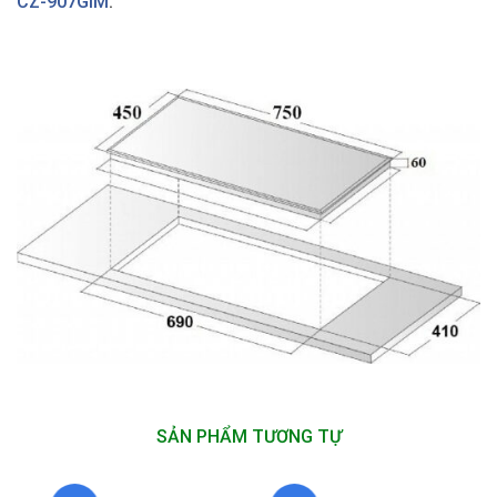
CZ-907GIM
:
SẢN PHẨM TƯƠNG TỰ