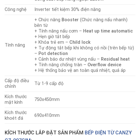
Công nghệ
Inverter tiết kiệm 30% điện năng
+ Chức năng
Booster
(Chức năng nấu nhanh)
bên từ
+ Tính năng nấu cơm –
Heat up time automatic
+ Hẹn giờ tắt bếp
+ Khóa trẻ em –
Child lock
Tính năng
+ Tự động tắt bếp khi không có nồi (trên bếp từ)
–
Pot detection
+ Cảnh báo dư nhiệt vùng nấu –
Residual heat
+ Tính năng chống tràn –
Overflow device
+ Hệ thống bảo vệ an toàn quá nhiệt, quá áp
Cấp độ điều
Từ 1-9 cấp độ
chỉnh
Kích thước
750x450mm
mặt kính
Kích thước
690x410mm
khoét đá
KÍCH THƯỚC LẮP ĐẶT SẢN PHẨM
BẾP ĐIỆN TỪ CANZY