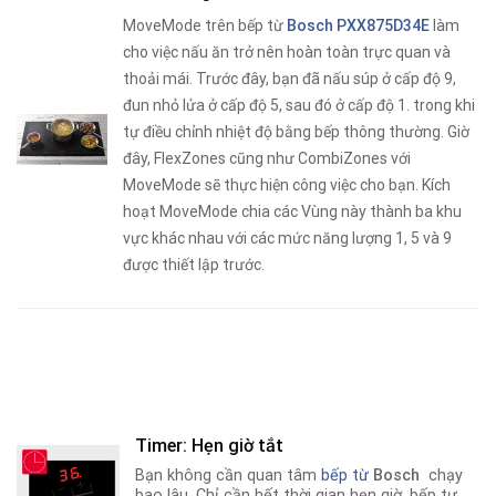
MoveMode trên bếp từ
Bosch PXX875D34E
làm
cho việc nấu ăn trở nên hoàn toàn trực quan và
thoải mái. Trước đây, bạn đã nấu súp ở cấp độ 9,
đun nhỏ lửa ở cấp độ 5, sau đó ở cấp độ 1. trong khi
tự điều chỉnh nhiệt độ bằng bếp thông thường. Giờ
đây, FlexZones cũng như CombiZones với
MoveMode sẽ thực hiện công việc cho bạn. Kích
hoạt MoveMode chia các Vùng này thành ba khu
vực khác nhau với các mức năng lượng 1, 5 và 9
được thiết lập trước.
Timer: Hẹn giờ tắt
Bạn không cần quan tâm
bếp từ
Bosch
chạy
bao lâu. Chỉ cần hết thời gian hẹn giờ
,
bếp tự