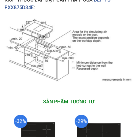
PXX875D34E
:
SẢN PHẨM TƯƠNG TỰ
-32%
-29%