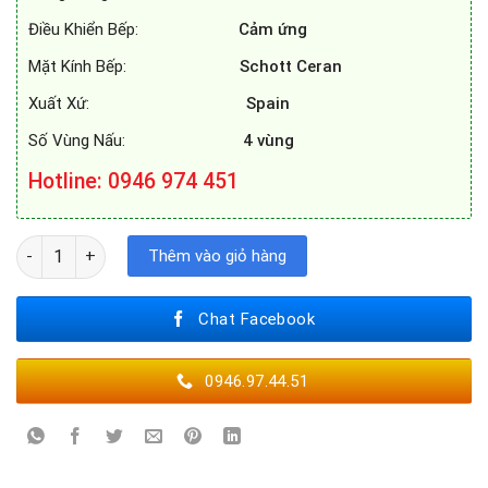
Điều Khiển Bếp:
Cảm ứng
Mặt Kính Bếp:
Schott Ceran
Xuất Xứ:
Spain
Số Vùng Nấu:
4 vùng
Hotline: 0946 974 451
BẾP TỪ BOSCH PXX875D34E số lượng
Thêm vào giỏ hàng
Chat Facebook
0946.97.44.51