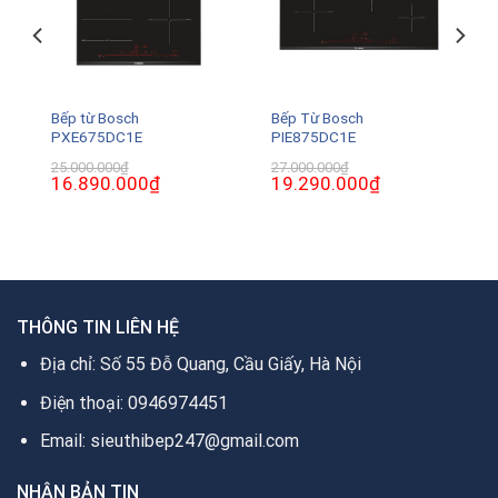
Bếp từ Bosch
Bếp Từ Bosch
PXE675DC1E
PIE875DC1E
25.000.000
₫
27.000.000
₫
Giá
16.890.000
₫
Giá
Giá
19.290.000
₫
Giá
gốc
hiện
gốc
hiện
là:
tại
là:
tại
25.000.000₫.
là:
27.000.000₫.
là:
0₫.
16.890.000₫.
19.290.000₫.
THÔNG TIN LIÊN HỆ
Địa chỉ: Số 55 Đỗ Quang, Cầu Giấy, Hà Nội
Điện thoại: 0946974451
Email: sieuthibep247@gmail.com
NHẬN BẢN TIN