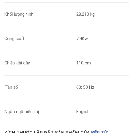
Khối lượng tịnh
28.210 kg
Công suất
7.4Kw
Chiều dài dây
110 cm
Tần số
60; 50 Hz
Ngôn ngữ hiển thị
English
KÍCH THƯỚC LẮP ĐẶT SẢN PHẨM CỦA
BẾP TỪ