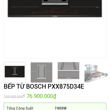
BẾP TỪ BOSCH PXX875D34E
Giá
76.900.000
₫
Giá
₫
109.000.000
gốc
hiện
là:
tại
109.000.000₫.
là:
Tổng Công Suất:
7400W
76.900.000₫.