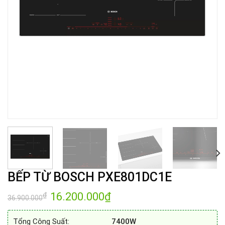
BẾP TỪ BOSCH PXE801DC1E
Giá
16.200.000
₫
Giá
₫
36.900.000
gốc
hiện
là:
tại
36.900.000₫.
là:
Tổng Công Suất:
7400W
16.200.000₫.