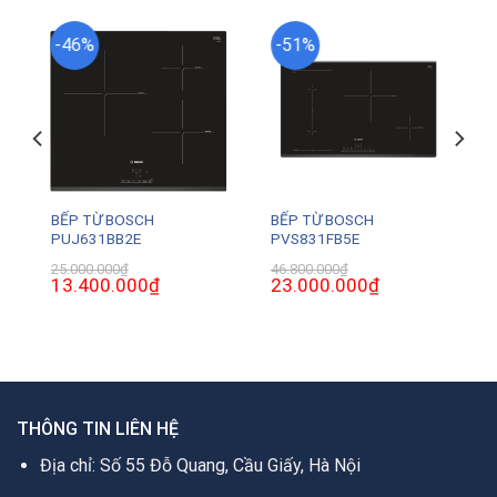
-46%
-51%
BẾP TỪ BOSCH
BẾP TỪ BOSCH
PUJ631BB2E
PVS831FB5E
25.000.000
₫
46.800.000
₫
Giá
13.400.000
₫
Giá
Giá
23.000.000
₫
Giá
gốc
hiện
gốc
hiện
là:
tại
là:
tại
25.000.000₫.
là:
46.800.000₫.
là:
0₫.
13.400.000₫.
23.000.000₫.
THÔNG TIN LIÊN HỆ
Địa chỉ: Số 55 Đỗ Quang, Cầu Giấy, Hà Nội