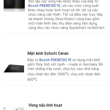
độc lập các vùng nấu khác nhau của bếp từ
Bosch PXE801DC1E
, với các mức công suất
khác nhau hoặc kích hoạt và tắt tất cả các
chức năng cần thiết. Tất cả điều này trực tiếp
và nhanh chóng. DirectSelect cũng bao gồm
một màn hình tiêu thụ điện năng tiện dụng,
cũng như các chức năng QuickStart và ReStart.
Mặt kính Schott Ceran
Bếp từ
Bosch PXE801DC1E
sử dụng mặt kính
gốm thủy tính vát cạnh – made in Germany. Bề
mặt chống trầy xước, chịu lực cao, khả năng
o
chịu nhiệt lên đến 1000
C, chịu sốc nhiệt đến
o
800
C
Vùng nấu linh hoạt