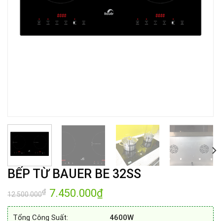
BẾP TỪ BAUER BE 32SS
Giá
7.450.000
₫
Giá
₫
12.500.000
gốc
hiện
là:
tại
12.500.000₫.
là:
Tổng Công Suất:
4600W
7.450.000₫.