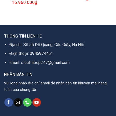
gốc
hiện
Giá
15.960.000
₫
Giá
là:
tại
gốc
hiện
26.000.000₫.
là:
là:
tại
18.200.000₫.
22.800.000₫.
là:
0₫.
15.960.000₫.
THÔNG TIN LIÊN HỆ
Địa chỉ: Số 55 Đỗ Quang, Cầu Giấy, Hà Nội
Điện thoại: 0946974451
Email: sieuthibep247@gmail.com
NHẬN BẢN TIN
Vui lòng nhập địa chỉ email để nhận bản tin khuyến mại hàng
tuần của chúng tôi: