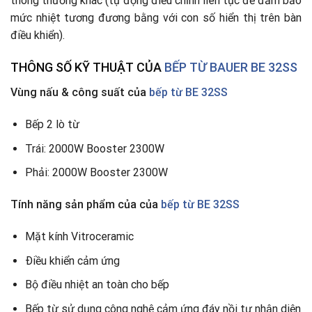
thông thường khác (tự động điều chỉnh liên tục để đảm bảo
mức nhiệt tương đương bằng với con số hiển thị trên bàn
điều khiển).
THÔNG SỐ KỸ THUẬT
CỦA
BẾP TỪ BAUER BE 32SS
Vùng nấu & công suất của
bếp từ BE 32SS
Bếp 2 lò từ
Trái: 2000W Booster 2300W
Phải: 2000W Booster 2300W
Tính năng sản phẩm của của
bếp từ BE 32SS
Mặt kính Vitroceramic
Ðiều khiển cảm ứng
Bộ điều nhiệt an toàn cho bếp
Bếp từ sử dụng công nghệ cảm ứng đáy nồi tự nhận diện