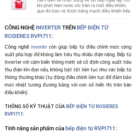
Cảm biến sẽ hoạt động và tắt bếp ngay lập tức
khi phát hiện nước sôi tràn ra mặt điều khiển,
qua đó bảo vệ được bảng mạch điều khiển bếp.
CÔNG NGHỆ
INVERTER
TRÊN
BẾP ĐIỆN TỪ
ROSIERES RVPI711
:
còn giúp bếp từ điều chỉnh mức công
Công nghệ
i
nverter
suất phù hợp để không làm tiêu thụ nhiều điện năng. Bếp từ
Inverter với cảm biến thông minh sẽ cố định công suất tiêu
thụ điện khi đun nấu
,
không bật tắt liên tục như các bếp từ
thông thường khác (tự động điều chỉnh liên tục để đảm bảo
mức nhiệt tương đương bằng với con số hiển thị trên bàn
điều khiển).
THÔNG SỐ KỸ THUẬT CỦA
BẾP ĐIỆN TỪ
ROSIERES
RVPI711
:
Tính năng sản phẩm của
bếp điện từ RVPI711
: