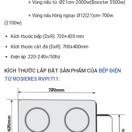
+ Vùng nấu từ: Ø21cm-2000w(Booster 3500w)
+ Vùng nấu hồng ngoại: Ø12(21)cm-700w
(2100w)
Kích thước bếp (DxR): 720×420 mm
Kích thước cắt đá (DxR): 700x400mm
Điện áp: 220-240v/50hz
KÍCH THƯỚC LẮP ĐẶT SẢN PHẨM CỦA
BẾP ĐIỆN
TỪ ROSIERES RVPI711
: