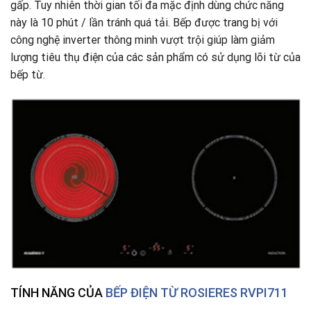
gấp. Tuy nhiên thời gian tối đa mặc định dùng chức năng
này là 10 phút / lần tránh quá tải. Bếp được trang bị với
công nghệ inverter thông minh vượt trội giúp làm giảm
lượng tiêu thụ điện của các sản phẩm có sử dụng lõi từ của
bếp từ.
TÍNH NĂNG CỦA
BẾP ĐIỆN TỪ ROSIERES RVPI711