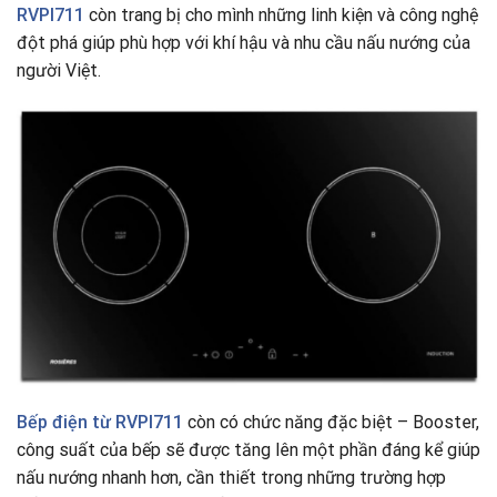
RVPI711
còn trang bị cho mình những linh kiện và công nghệ
đột phá giúp phù hợp với khí hậu và nhu cầu nấu nướng của
người Việt.
Bếp điện từ
RVPI711
còn có chức năng đặc biệt – Booster,
công suất của bếp sẽ được tăng lên một phần đáng kể giúp
nấu nướng nhanh hơn, cần thiết trong những trường hợp