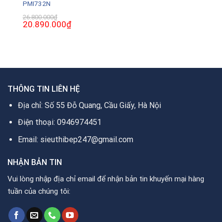
PMI732N
26.800.000
₫
Giá
20.890.000
₫
Giá
gốc
hiện
là:
tại
26.800.000₫.
là:
20.890.000₫.
THÔNG TIN LIÊN HỆ
Địa chỉ: Số 55 Đỗ Quang, Cầu Giấy, Hà Nội
Điện thoại: 0946974451
Email: sieuthibep247@gmail.com
NHẬN BẢN TIN
Vui lòng nhập địa chỉ email để nhận bản tin khuyến mại hàng
tuần của chúng tôi: