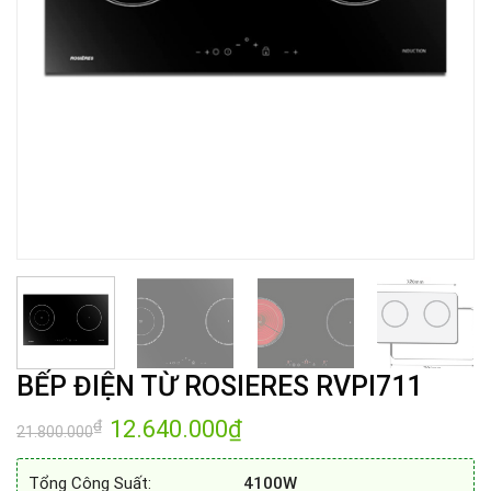
BẾP ĐIỆN TỪ ROSIERES RVPI711
Giá
12.640.000
₫
Giá
₫
21.800.000
gốc
hiện
là:
tại
21.800.000₫.
là:
Tổng Công Suất:
4100W
12.640.000₫.