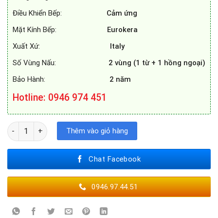
Điều Khiển Bếp:
Cảm ứng
Mặt Kính Bếp:
Eurokera
Xuất Xứ:
Italy
Số Vùng Nấu:
2 vùng (1 từ + 1 hồng ngoại)
Bảo Hành:
2 năm
Hotline: 0946 974 451
BẾP ĐIỆN TỪ ROSIERES RVPI711 số lượng
Thêm vào giỏ hàng
Chat Facebook
0946.97.44.51