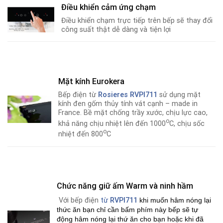
Điều khiển cảm ứng chạm
Điều khiển chạm trực tiếp trên bếp sẽ thay đổi
công suất thật dễ dàng và tiện lợi
Mặt kính Eurokera
Bếp điện từ
Rosieres RVPI711
sử dụng mặt
kính đen gốm thủy tính vát cạnh – made in
France. Bề mặt chống trầy xước, chịu lực cao,
o
khả năng chịu nhiệt lên đến 1000
C, chịu sốc
o
nhiệt đến 800
C
Chức năng giữ ấm Warm và ninh hầm
Với bếp điện
từ
RVPI711
khi muốn hâm nóng lại
thức ăn bạn chỉ cần bấm phím này bếp sẽ tự
động hâm nóng lại thứ ăn cho bạn hoặc khi đã