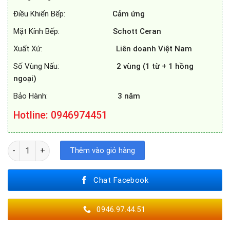
Điều Khiển Bếp:
Cảm ứng
Mặt Kính Bếp:
Schott Ceran
Xuất Xứ:
Liên doanh Việt Nam
Số Vùng Nấu:
2 vùng (1 từ + 1 hồng
ngoại)
Bảo Hành:
3 năm
Hotline: 0946974451
BẾP ĐIỆN TỪ CHEFS EH - MIX2000A số lượng
Thêm vào giỏ hàng
Chat Facebook
0946.97.44.51