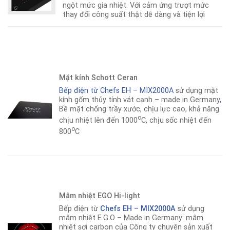
ngột mức gia nhiệt. Với cảm ứng trượt mức
thay đổi công suất thật dễ dàng và tiện lợi
Mặt kính Schott Ceran
Bếp điện từ Chefs EH – MIX2000A
sử dụng mặt
kính gốm thủy tính vát cạnh – made in Germany
,
Bề mặt chống trầy xước, chịu lực cao, khả năng
o
chịu nhiệt lên đến 1000
C, chịu sốc nhiệt đến
o
800
C
Mâm nhiệt EGO Hi-light
Bếp điện từ
Chefs EH – MIX2000A
sử dụng
mâm nhiệt E.G.O – Made in Germany: mâm
nhiệt sợi carbon của Công ty chuyên sản xuất