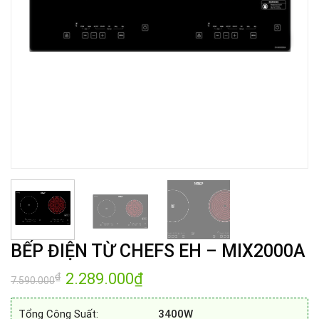
BẾP ĐIỆN TỪ CHEFS EH – MIX2000A
Giá
2.289.000
₫
Giá
₫
7.590.000
gốc
hiện
là:
tại
7.590.000₫.
là:
Tổng Công Suất:
34
00W
2.289.000₫.