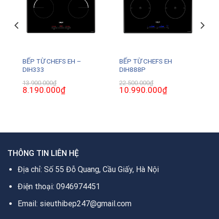
BẾP TỪ CHEFS EH –
BẾP TỪ CHEFS EH
DIH333
DIH888P
13.900.000
₫
22.500.000
₫
Giá
8.190.000
₫
Giá
Giá
10.990.000
₫
Giá
gốc
hiện
gốc
hiện
là:
tại
là:
tại
13.900.000₫.
là:
22.500.000₫.
là:
.
8.190.000₫.
10.990.000₫.
THÔNG TIN LIÊN HỆ
Địa chỉ: Số 55 Đỗ Quang, Cầu Giấy, Hà Nội
Điện thoại: 0946974451
Email: sieuthibep247@gmail.com