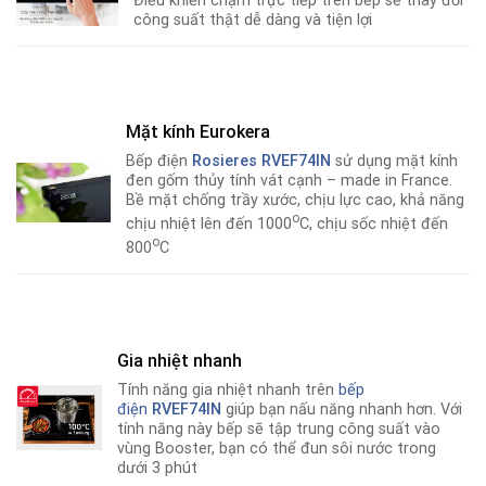
Điều khiển chạm trực tiếp trên bếp sẽ thay đổi
công suất thật dễ dàng và tiện lợi
Mặt kính Eurokera
Bếp điện
Rosieres RVEF74IN
sử dụng mặt kính
đen gốm thủy tính vát cạnh – made in France.
Bề mặt chống trầy xước, chịu lực cao, khả năng
o
chịu nhiệt lên đến 1000
C, chịu sốc nhiệt đến
o
800
C
Gia nhiệt nhanh
Tính năng gia nhiệt nhanh trên
bếp
điện
RVEF74IN
giúp bạn nấu năng nhanh hơn
.
Với
tính năng này bếp sẽ tập trung công suất vào
vùng Booster, bạn có thể đun sôi nước trong
dưới 3 phút