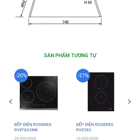
SẢN PHẨM TƯƠNG TỰ
-20%
-21%
BẾP ĐIỆN ROSIERES
BẾP ĐIỆN ROSIERES
RVEF633INK
RVE382
20.900.000
₫
13.800.000
₫