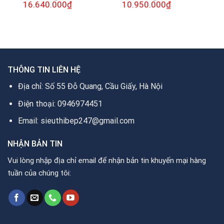
Giá
16.640.000
₫
Giá
Giá
10.950.000
₫
Giá
gốc
hiện
gốc
hiện
là:
tại
là:
tại
20.900.000₫.
là:
13.800.000₫.
là:
0₫.
16.640.000₫.
10.950.000₫.
THÔNG TIN LIÊN HỆ
Địa chỉ: Số 55 Đỗ Quang, Cầu Giấy, Hà Nội
Điện thoại: 0946974451
Email: sieuthibep247@gmail.com
NHẬN BẢN TIN
Vui lòng nhập địa chỉ email để nhận bản tin khuyến mại hàng
tuần của chúng tôi: