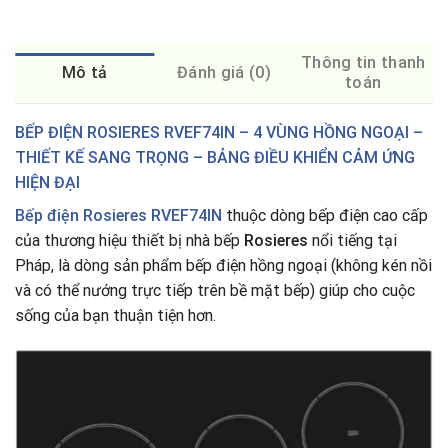
Thông tin thanh
Mô tả
Đánh giá (0)
toán
BẾP ĐIỆN ROSIERES RVEF74IN – 4 VÙNG HỒNG NGOẠI –
THIẾT KẾ SANG TRỌNG – BẢNG ĐIỀU KHIỂN CẢM ỨNG
HIỆN ĐẠI
Bếp điện Rosieres RVEF74IN
thuộc dòng bếp điện cao cấp
của thương hiệu thiết bị nhà bếp
Rosieres
nổi tiếng tại
Pháp, là dòng sản phẩm bếp điện hồng ngoại (không kén nồi
và có thể nướng trực tiếp trên bề mặt bếp) giúp cho cuộc
sống của bạn thuận tiện hơn.