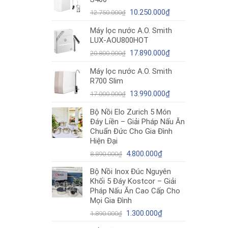
12.980.000₫.
là:
Giá
10.490.000₫.
Giá
10.250.000
₫
12.750.000
₫
gốc
hiện
Máy lọc nước A.O. Smith
là:
tại
LUX-AOU800HOT
12.750.000₫.
là:
Giá
10.250.000₫.
Giá
17.890.000
₫
20.800.000
₫
gốc
hiện
Máy lọc nước A.O. Smith
là:
tại
R700 Slim
20.800.000₫.
là:
Giá
17.890.000₫.
Giá
13.990.000
₫
17.000.000
₫
gốc
hiện
Bộ Nồi Elo Zurich 5 Món
là:
tại
Đáy Liền – Giải Pháp Nấu Ăn
17.000.000₫.
là:
Chuẩn Đức Cho Gia Đình
13.990.000₫.
Hiện Đại
Giá
Giá
4.800.000
₫
8.890.000
₫
gốc
hiện
Bộ Nồi Inox Đúc Nguyên
là:
tại
Khối 5 Đáy Kostcor – Giải
8.890.000₫.
là:
Pháp Nấu Ăn Cao Cấp Cho
4.800.000₫.
Mọi Gia Đình
Giá
Giá
1.300.000
₫
1.890.000
₫
gốc
hiện