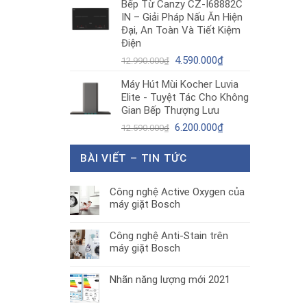
Bếp Từ Canzy CZ-I68882C
là:
tại
IN – Giải Pháp Nấu Ăn Hiện
1.890.000₫.
là:
Đại, An Toàn Và Tiết Kiệm
1.300.000₫.
Điện
Giá
Giá
4.590.000
₫
12.990.000
₫
gốc
hiện
Máy Hút Mùi Kocher Luvia
là:
tại
Elite - Tuyệt Tác Cho Không
12.990.000₫.
là:
Gian Bếp Thượng Lưu
4.590.000₫.
Giá
Giá
6.200.000
₫
12.590.000
₫
gốc
hiện
là:
tại
BÀI VIẾT – TIN TỨC
12.590.000₫.
là:
6.200.000₫.
Công nghệ Active Oxygen của
máy giặt Bosch
Công nghệ Anti-Stain trên
máy giặt Bosch
Nhãn năng lượng mới 2021