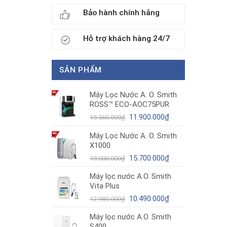
Bảo hành chính hãng
Hỗ trợ khách hàng 24/7
SẢN PHẨM
Máy Lọc Nước A. O. Smith
ROSS™ ECO-AOC75PUR
Giá
Giá
11.900.000
₫
15.560.000
₫
gốc
hiện
Máy Lọc Nước A. O. Smith
là:
tại
X1000
15.560.000₫.
là:
11.900.000₫.
Giá
Giá
15.700.000
₫
19.000.000
₫
gốc
hiện
Máy lọc nước A.O. Smith
là:
tại
Vita Plus
19.000.000₫.
là:
Giá
15.700.000₫.
Giá
10.490.000
₫
12.980.000
₫
gốc
hiện
Máy lọc nước A.O. Smith
là:
tại
S400