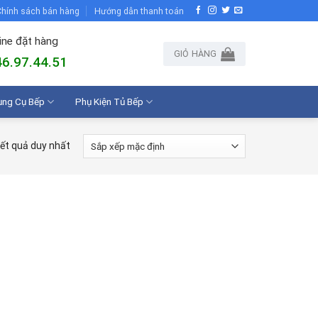
hính sách bán hàng
Hướng dẫn thanh toán
ine đặt hàng
GIỎ HÀNG
6.97.44.51
ụng Cụ Bếp
Phụ Kiện Tủ Bếp
kết quả duy nhất