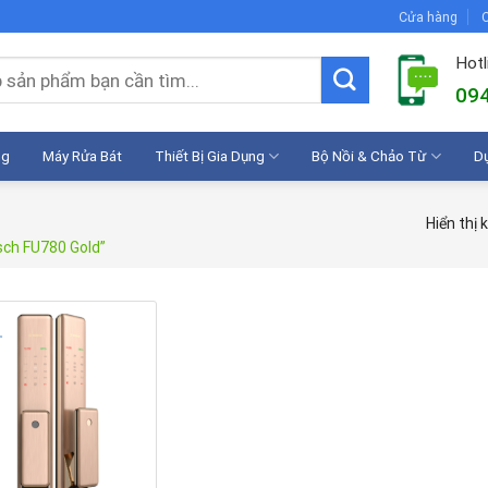
Cửa hàng
C
Hotl
094
ng
Máy Rửa Bát
Thiết Bị Gia Dụng
Bộ Nồi & Chảo Từ
D
Hiển thị 
sch FU780 Gold”