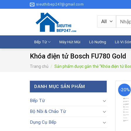
Skip
sieuthibep247@gmail.com
to
content
Tìm
kiếm:
Bếp Từ
Máy Hút Mùi
Lò Nướng
Lò Vi Só
Khóa điện tử Bosch FU780 Gold
Trang chủ
/
Sản phẩm được gắn thẻ “Khóa điện tử Bo
DANH MỤC SẢN PHẨM
-20%
Bếp Từ
Bộ Nồi & Chảo Từ
Dụng Cụ Bếp