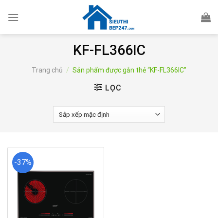
Skip
to
content
KF-FL366IC
Trang chủ
/
Sản phẩm được gắn thẻ “KF-FL366IC”
LỌC
-37%