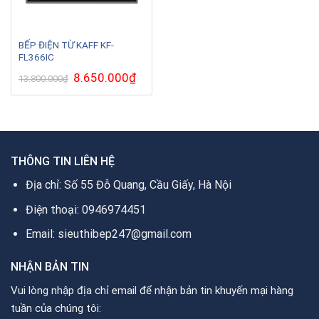
BẾP ĐIỆN TỪ KAFF KF-
FL366IC
Giá
8.650.000
₫
Giá
13.800.000
₫
gốc
hiện
là:
tại
13.800.000₫.
là:
8.650.000₫.
THÔNG TIN LIÊN HỆ
Địa chỉ: Số 55 Đỗ Quang, Cầu Giấy, Hà Nội
Điện thoại: 0946974451
Email: sieuthibep247@gmail.com
NHẬN BẢN TIN
Vui lòng nhập địa chỉ email để nhận bản tin khuyến mại hàng
tuần của chúng tôi: