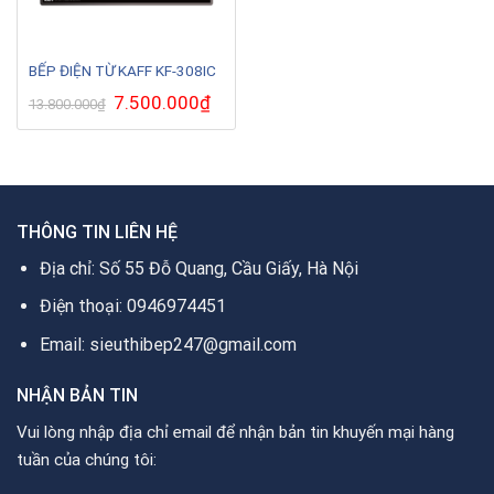
BẾP ĐIỆN TỪ KAFF KF-308IC
Giá
7.500.000
₫
Giá
13.800.000
₫
gốc
hiện
là:
tại
13.800.000₫.
là:
7.500.000₫.
THÔNG TIN LIÊN HỆ
Địa chỉ: Số 55 Đỗ Quang, Cầu Giấy, Hà Nội
Điện thoại: 0946974451
Email: sieuthibep247@gmail.com
NHẬN BẢN TIN
Vui lòng nhập địa chỉ email để nhận bản tin khuyến mại hàng
tuần của chúng tôi: