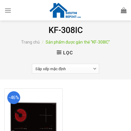
Skip
to
content
KF-308IC
Trang chủ
/
Sản phẩm được gắn thẻ “KF-308IC”
LỌC
-46%