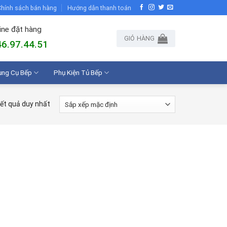
hính sách bán hàng
Hướng dẫn thanh toán
ine đặt hàng
GIỎ HÀNG
6.97.44.51
ụng Cụ Bếp
Phụ Kiện Tủ Bếp
kết quả duy nhất