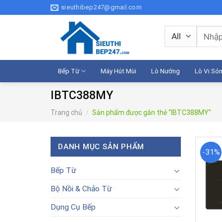
Skip
sieuthibep247@gmail.com
to
content
Tìm
kiếm:
Bếp Từ
Máy Hút Mùi
Lò Nướng
Lò Vi Só
IBTC388MY
Trang chủ
/
Sản phẩm được gắn thẻ “IBTC388MY”
DANH MỤC SẢN PHẨM
-31%
Bếp Từ
Bộ Nồi & Chảo Từ
Dụng Cụ Bếp