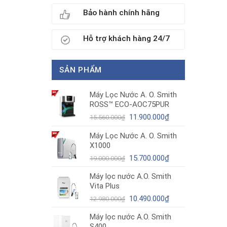
Bảo hành chính hãng
Hỗ trợ khách hàng 24/7
SẢN PHẨM
Máy Lọc Nước A. O. Smith
ROSS™ ECO-AOC75PUR
Giá
Giá
11.900.000
₫
15.560.000
₫
gốc
hiện
Máy Lọc Nước A. O. Smith
là:
tại
X1000
15.560.000₫.
là:
11.900.000₫.
Giá
Giá
15.700.000
₫
19.000.000
₫
gốc
hiện
Máy lọc nước A.O. Smith
là:
tại
Vita Plus
19.000.000₫.
là:
Giá
15.700.000₫.
Giá
10.490.000
₫
12.980.000
₫
gốc
hiện
Máy lọc nước A.O. Smith
là:
tại
S400