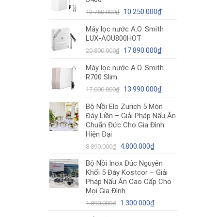
12.980.000₫.
là:
Giá
10.490.000₫.
Giá
10.250.000
₫
12.750.000
₫
gốc
hiện
Máy lọc nước A.O. Smith
là:
tại
LUX-AOU800HOT
12.750.000₫.
là:
Giá
10.250.000₫.
Giá
17.890.000
₫
20.800.000
₫
gốc
hiện
Máy lọc nước A.O. Smith
là:
tại
R700 Slim
20.800.000₫.
là:
Giá
17.890.000₫.
Giá
13.990.000
₫
17.000.000
₫
gốc
hiện
Bộ Nồi Elo Zurich 5 Món
là:
tại
Đáy Liền – Giải Pháp Nấu Ăn
17.000.000₫.
là:
Chuẩn Đức Cho Gia Đình
13.990.000₫.
Hiện Đại
Giá
Giá
4.800.000
₫
8.890.000
₫
gốc
hiện
Bộ Nồi Inox Đúc Nguyên
là:
tại
Khối 5 Đáy Kostcor – Giải
8.890.000₫.
là:
Pháp Nấu Ăn Cao Cấp Cho
4.800.000₫.
Mọi Gia Đình
Giá
Giá
1.300.000
₫
1.890.000
₫
gốc
hiện