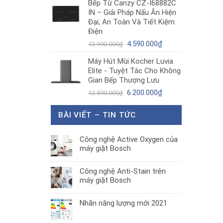
Bếp Từ Canzy CZ-I68882C
là:
tại
IN – Giải Pháp Nấu Ăn Hiện
1.890.000₫.
là:
Đại, An Toàn Và Tiết Kiệm
1.300.000₫.
Điện
Giá
Giá
4.590.000
₫
12.990.000
₫
gốc
hiện
Máy Hút Mùi Kocher Luvia
là:
tại
Elite - Tuyệt Tác Cho Không
12.990.000₫.
là:
Gian Bếp Thượng Lưu
4.590.000₫.
Giá
Giá
6.200.000
₫
12.590.000
₫
gốc
hiện
là:
tại
BÀI VIẾT – TIN TỨC
12.590.000₫.
là:
6.200.000₫.
Công nghệ Active Oxygen của
máy giặt Bosch
Công nghệ Anti-Stain trên
máy giặt Bosch
Nhãn năng lượng mới 2021