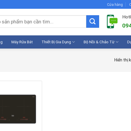
Cửa hàng
C
Hotl
094
ng
Máy Rửa Bát
Thiết Bị Gia Dụng
Bộ Nồi & Chảo Từ
D
Hiển thị 