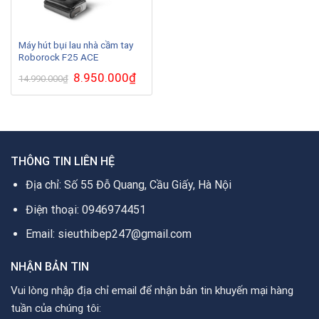
Máy hút bụi lau nhà cầm tay
Roborock F25 ACE
Giá
8.950.000
₫
Giá
14.990.000
₫
gốc
hiện
là:
tại
14.990.000₫.
là:
8.950.000₫.
THÔNG TIN LIÊN HỆ
Địa chỉ: Số 55 Đỗ Quang, Cầu Giấy, Hà Nội
Điện thoại: 0946974451
Email: sieuthibep247@gmail.com
NHẬN BẢN TIN
Vui lòng nhập địa chỉ email để nhận bản tin khuyến mại hàng
tuần của chúng tôi: