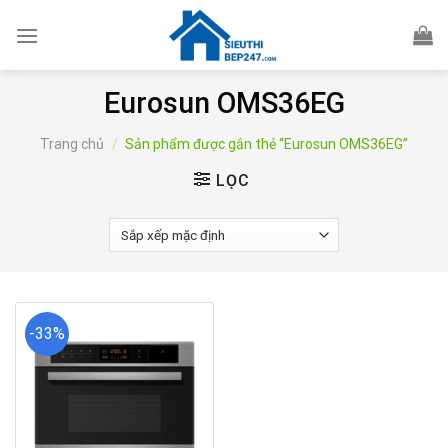
Skip
to
content
Eurosun OMS36EG
Trang chủ
/
Sản phẩm được gắn thẻ “Eurosun OMS36EG”
LỌC
-33%