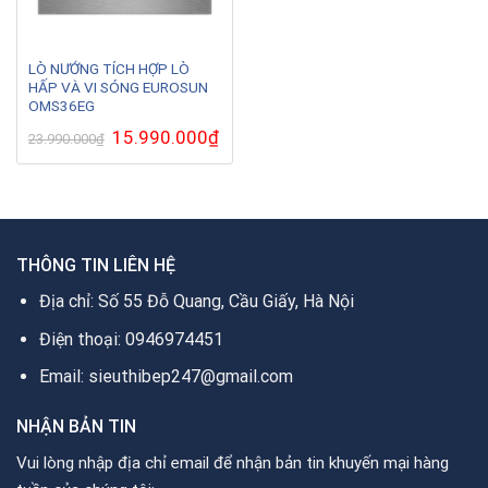
LÒ NƯỚNG TÍCH HỢP LÒ
HẤP VÀ VI SÓNG EUROSUN
OMS36EG
Giá
15.990.000
₫
Giá
23.990.000
₫
gốc
hiện
là:
tại
23.990.000₫.
là:
15.990.000₫.
THÔNG TIN LIÊN HỆ
Địa chỉ: Số 55 Đỗ Quang, Cầu Giấy, Hà Nội
Điện thoại: 0946974451
Email: sieuthibep247@gmail.com
NHẬN BẢN TIN
Vui lòng nhập địa chỉ email để nhận bản tin khuyến mại hàng