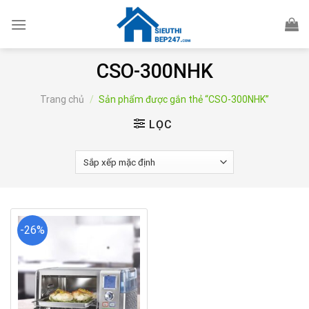
Skip
to
content
CSO-300NHK
Trang chủ
/
Sản phẩm được gắn thẻ “CSO-300NHK”
LỌC
-26%