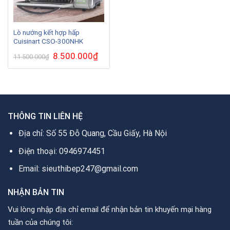
Lò nướng kết hợp hấp
Cuisinart CSO-300NHK
Giá
8.500.000
₫
Giá
11.500.000
₫
gốc
hiện
là:
tại
11.500.000₫.
là:
8.500.000₫.
THÔNG TIN LIÊN HỆ
Địa chỉ: Số 55 Đỗ Quang, Cầu Giấy, Hà Nội
Điện thoại: 0946974451
Email: sieuthibep247@gmail.com
NHẬN BẢN TIN
Vui lòng nhập địa chỉ email để nhận bản tin khuyến mại hàng
tuần của chúng tôi: