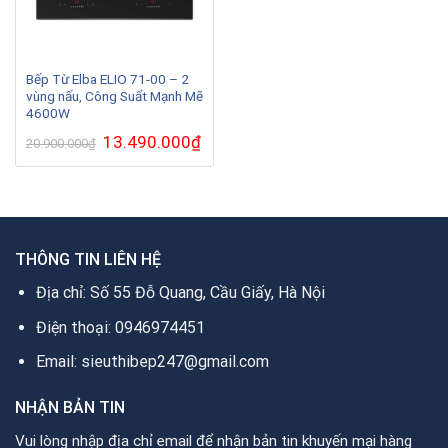
Bếp Từ Elba ELIO 71-00 – 2
vùng nấu, Công Suất Mạnh Mẽ
4600W
Giá
13.490.000
₫
Giá
20.900.000
₫
gốc
hiện
là:
tại
20.900.000₫.
là:
13.490.000₫.
THÔNG TIN LIÊN HỆ
Địa chỉ: Số 55 Đỗ Quang, Cầu Giấy, Hà Nội
Điện thoại: 0946974451
Email: sieuthibep247@gmail.com
NHẬN BẢN TIN
Vui lòng nhập địa chỉ email để nhận bản tin khuyến mại hàng