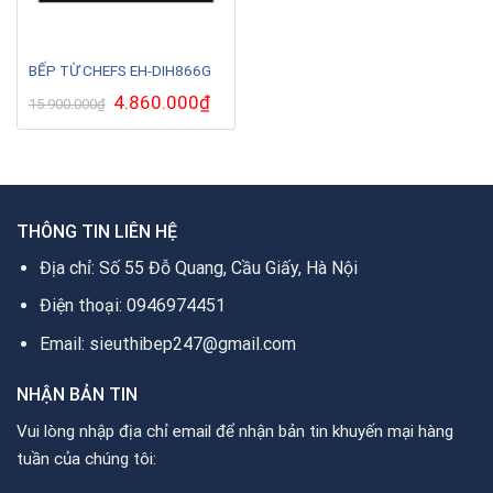
BẾP TỪ CHEFS EH-DIH866G
Giá
4.860.000
₫
Giá
15.900.000
₫
gốc
hiện
là:
tại
15.900.000₫.
là:
4.860.000₫.
THÔNG TIN LIÊN HỆ
Địa chỉ: Số 55 Đỗ Quang, Cầu Giấy, Hà Nội
Điện thoại: 0946974451
Email: sieuthibep247@gmail.com
NHẬN BẢN TIN
Vui lòng nhập địa chỉ email để nhận bản tin khuyến mại hàng
tuần của chúng tôi: