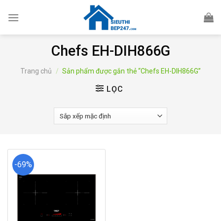
Skip
to
content
Chefs EH-DIH866G
Trang chủ
/
Sản phẩm được gắn thẻ “Chefs EH-DIH866G”
LỌC
-69%