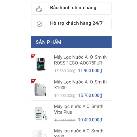
Bảo hành chính hãng
Hỗ trợ khách hàng 24/7
SẢN PHẨM
Máy Lọc Nước A. O. Smith
ROSS™ ECO-AOC75PUR
Giá
Giá
11.900.000
₫
15.560.000
₫
gốc
hiện
Máy Lọc Nước A. O. Smith
là:
tại
X1000
15.560.000₫.
là:
11.900.000₫.
Giá
Giá
15.700.000
₫
19.000.000
₫
gốc
hiện
Máy lọc nước A.O. Smith
là:
tại
Vita Plus
19.000.000₫.
là:
Giá
15.700.000₫.
Giá
10.490.000
₫
12.980.000
₫
gốc
hiện
Máy lọc nước A.O. Smith
là:
tại
S400