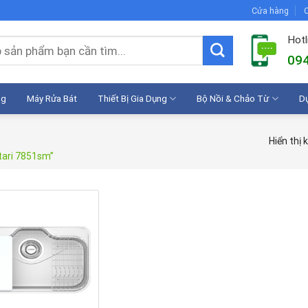
Cửa hàng
C
Hotl
094
ng
Máy Rửa Bát
Thiết Bị Gia Dụng
Bộ Nồi & Chảo Từ
D
Hiển thị 
tari 7851sm”