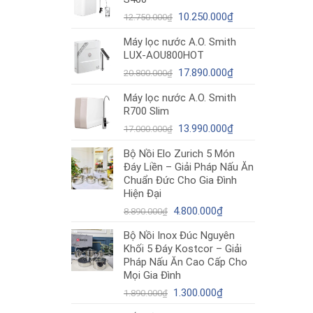
12.980.000₫.
là:
Giá
10.490.000₫.
Giá
10.250.000
₫
12.750.000
₫
gốc
hiện
Máy lọc nước A.O. Smith
là:
tại
LUX-AOU800HOT
12.750.000₫.
là:
Giá
10.250.000₫.
Giá
17.890.000
₫
20.800.000
₫
gốc
hiện
Máy lọc nước A.O. Smith
là:
tại
R700 Slim
20.800.000₫.
là:
Giá
17.890.000₫.
Giá
13.990.000
₫
17.000.000
₫
gốc
hiện
Bộ Nồi Elo Zurich 5 Món
là:
tại
Đáy Liền – Giải Pháp Nấu Ăn
17.000.000₫.
là:
Chuẩn Đức Cho Gia Đình
13.990.000₫.
Hiện Đại
Giá
Giá
4.800.000
₫
8.890.000
₫
gốc
hiện
Bộ Nồi Inox Đúc Nguyên
là:
tại
Khối 5 Đáy Kostcor – Giải
8.890.000₫.
là:
Pháp Nấu Ăn Cao Cấp Cho
4.800.000₫.
Mọi Gia Đình
Giá
Giá
1.300.000
₫
1.890.000
₫
gốc
hiện