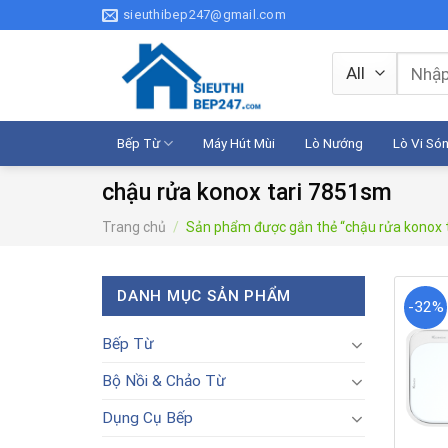
Skip
sieuthibep247@gmail.com
to
content
Tìm
kiếm:
Bếp Từ
Máy Hút Mùi
Lò Nướng
Lò Vi Só
chậu rửa konox tari 7851sm
Trang chủ
/
Sản phẩm được gắn thẻ “chậu rửa konox 
DANH MỤC SẢN PHẨM
-32%
Bếp Từ
Bộ Nồi & Chảo Từ
Dụng Cụ Bếp