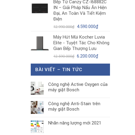
Bếp Từ Canzy CZ-I68882C
là:
tại
IN – Giải Pháp Nấu Ăn Hiện
1.890.000₫.
là:
Đại, An Toàn Và Tiết Kiệm
1.300.000₫.
Điện
Giá
Giá
4.590.000
₫
12.990.000
₫
gốc
hiện
Máy Hút Mùi Kocher Luvia
là:
tại
Elite - Tuyệt Tác Cho Không
12.990.000₫.
là:
Gian Bếp Thượng Lưu
4.590.000₫.
Giá
Giá
6.200.000
₫
12.590.000
₫
gốc
hiện
là:
tại
BÀI VIẾT – TIN TỨC
12.590.000₫.
là:
6.200.000₫.
Công nghệ Active Oxygen của
máy giặt Bosch
Công nghệ Anti-Stain trên
máy giặt Bosch
Nhãn năng lượng mới 2021