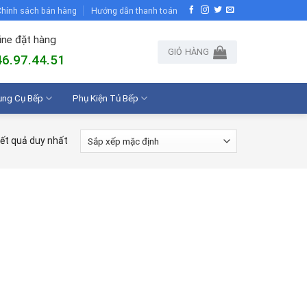
hính sách bán hàng
Hướng dẫn thanh toán
ine đặt hàng
GIỎ HÀNG
6.97.44.51
ụng Cụ Bếp
Phụ Kiện Tủ Bếp
kết quả duy nhất