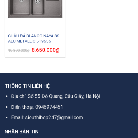
CHẬU ĐÁ BLANCO NAYA 8S
ALU METALLIC 519656
Giá
8.650.000
₫
Giá
10.390.000
₫
gốc
hiện
là:
tại
10.390.000₫.
là:
8.650.000₫.
THÔNG TIN LIÊN HỆ
Địa chỉ: Số 55 Đỗ Quang, Cầu Giấy, Hà Nội
Điện thoại: 0946974451
Email: sieuthibep247@gmail.com
NHẬN BẢN TIN