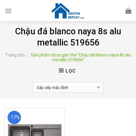
Skip
to
content
Chậu đá blanco naya 8s alu
metallic 519656
Trang chủ
/
Sản phẩm được gắn thẻ “Chậu đá blanco naya 8s alu
metallic 519656”
LỌC
-17%