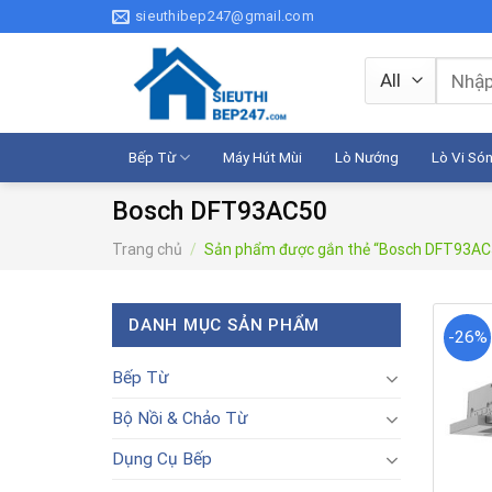
Skip
sieuthibep247@gmail.com
to
content
Tìm
kiếm:
Bếp Từ
Máy Hút Mùi
Lò Nướng
Lò Vi Só
Bosch DFT93AC50
Trang chủ
/
Sản phẩm được gắn thẻ “Bosch DFT93AC
DANH MỤC SẢN PHẨM
-26%
Bếp Từ
Bộ Nồi & Chảo Từ
Dụng Cụ Bếp