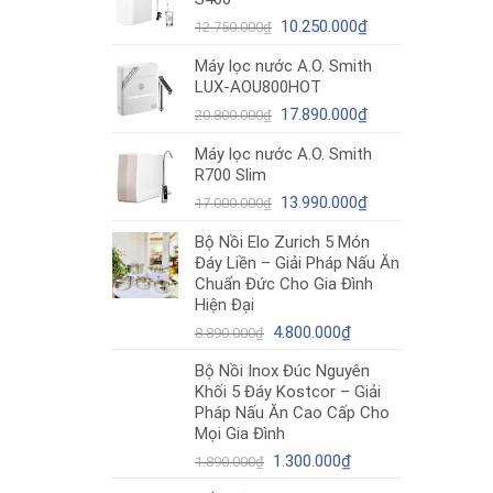
12.980.000₫.
là:
Giá
10.490.000₫.
Giá
10.250.000
₫
12.750.000
₫
gốc
hiện
Máy lọc nước A.O. Smith
là:
tại
LUX-AOU800HOT
12.750.000₫.
là:
Giá
10.250.000₫.
Giá
17.890.000
₫
20.800.000
₫
gốc
hiện
Máy lọc nước A.O. Smith
là:
tại
R700 Slim
20.800.000₫.
là:
Giá
17.890.000₫.
Giá
13.990.000
₫
17.000.000
₫
gốc
hiện
Bộ Nồi Elo Zurich 5 Món
là:
tại
Đáy Liền – Giải Pháp Nấu Ăn
17.000.000₫.
là:
Chuẩn Đức Cho Gia Đình
13.990.000₫.
Hiện Đại
Giá
Giá
4.800.000
₫
8.890.000
₫
gốc
hiện
Bộ Nồi Inox Đúc Nguyên
là:
tại
Khối 5 Đáy Kostcor – Giải
8.890.000₫.
là:
Pháp Nấu Ăn Cao Cấp Cho
4.800.000₫.
Mọi Gia Đình
Giá
Giá
1.300.000
₫
1.890.000
₫
gốc
hiện