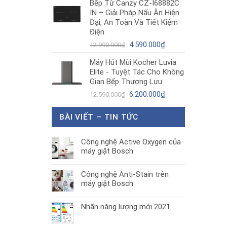
Bếp Từ Canzy CZ-I68882C
là:
tại
IN – Giải Pháp Nấu Ăn Hiện
1.890.000₫.
là:
Đại, An Toàn Và Tiết Kiệm
1.300.000₫.
Điện
Giá
Giá
4.590.000
₫
12.990.000
₫
gốc
hiện
Máy Hút Mùi Kocher Luvia
là:
tại
Elite - Tuyệt Tác Cho Không
12.990.000₫.
là:
Gian Bếp Thượng Lưu
4.590.000₫.
Giá
Giá
6.200.000
₫
12.590.000
₫
gốc
hiện
là:
tại
BÀI VIẾT – TIN TỨC
12.590.000₫.
là:
6.200.000₫.
Công nghệ Active Oxygen của
máy giặt Bosch
Công nghệ Anti-Stain trên
máy giặt Bosch
Nhãn năng lượng mới 2021