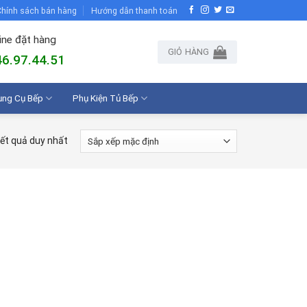
hính sách bán hàng
Hướng dẫn thanh toán
ine đặt hàng
GIỎ HÀNG
6.97.44.51
ụng Cụ Bếp
Phụ Kiện Tủ Bếp
kết quả duy nhất