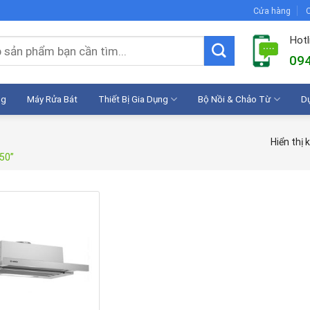
Cửa hàng
C
Hotl
094
ng
Máy Rửa Bát
Thiết Bị Gia Dụng
Bộ Nồi & Chảo Từ
D
Hiển thị 
50”