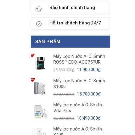
Bảo hành chính hãng
Hỗ trợ khách hàng 24/7
SẢN PHẨM
Máy Lọc Nước A. O. Smith
ROSS™ ECO-AOC75PUR
Giá
Giá
11.900.000
₫
15.560.000
₫
gốc
hiện
Máy Lọc Nước A. O. Smith
là:
tại
X1000
15.560.000₫.
là:
11.900.000₫.
Giá
Giá
15.700.000
₫
19.000.000
₫
gốc
hiện
Máy lọc nước A.O. Smith
là:
tại
Vita Plus
19.000.000₫.
là:
Giá
15.700.000₫.
Giá
10.490.000
₫
12.980.000
₫
gốc
hiện
Máy lọc nước A.O. Smith
là:
tại
S400