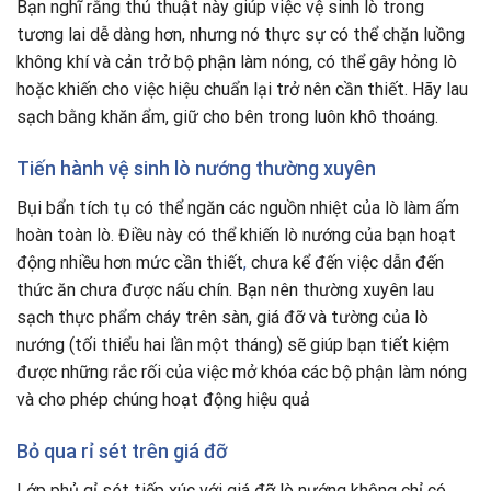
Bạn nghĩ rằng thủ thuật này giúp việc vệ sinh lò trong
tương lai dễ dàng hơn, nhưng nó thực sự có thể chặn luồng
không khí và cản trở bộ phận làm nóng, có thể gây hỏng lò
hoặc khiến cho việc hiệu chuẩn lại trở nên cần thiết. Hãy lau
sạch bằng khăn ẩm, giữ cho bên trong luôn khô thoáng.
Tiến hành vệ sinh lò nướng thường xuyên
Bụi bẩn tích tụ có thể ngăn các nguồn nhiệt của lò làm ấm
hoàn toàn lò. Điều này có thể khiến lò nướng của bạn hoạt
động nhiều hơn mức cần thiết
,
chưa kể đến việc dẫn đến
thức ăn chưa được nấu chín. Bạn nên thường xuyên lau
sạch thực phẩm cháy trên sàn, giá đỡ và tường của lò
nướng (tối thiểu hai lần một tháng) sẽ giúp bạn tiết kiệm
được những rắc rối của việc mở khóa các bộ phận làm nóng
và cho phép chúng hoạt động hiệu quả
Bỏ qua rỉ sét trên giá đỡ
Lớp phủ gỉ sét tiếp xúc với giá đỡ lò nướng không chỉ có