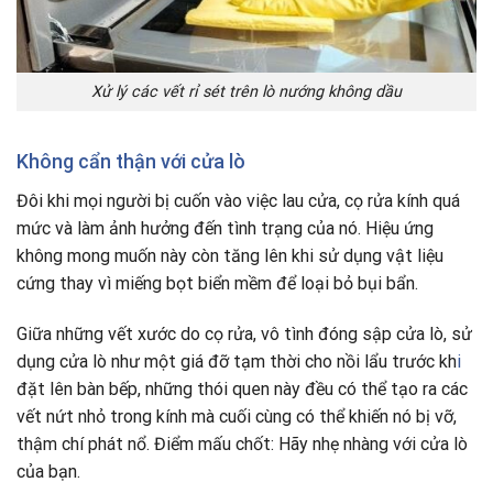
Xử lý các vết rỉ sét trên lò nướng không dầu
Không cẩn thận với cửa lò
Đôi khi mọi người bị cuốn vào việc lau cửa, cọ rửa kính quá
mức và làm ảnh hưởng đến tình trạng của nó. Hiệu ứng
không mong muốn này còn tăng lên khi sử dụng vật liệu
cứng thay vì miếng bọt biển mềm để loại bỏ bụi bẩn.
Giữa những vết xước do cọ rửa, vô tình đóng sập cửa lò, sử
dụng cửa lò như một giá đỡ tạm thời cho nồi lẩu trước kh
i
đặt lên bàn bếp, những thói quen này đều có thể tạo ra các
vết nứt nhỏ trong kính mà cuối cùng có thể khiến nó bị vỡ,
thậm chí phát nổ. Điểm mấu chốt: Hãy nhẹ nhàng với cửa lò
của bạn.